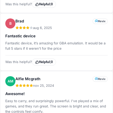
Was this helpful?
Helpful
|
0
Brad
Revix
B
aug 6, 2025
Fantastic device
Fantastic device, it’s amazing for GBA emulation. It would be a
full 5 stars if it weren’t for the price
Was this helpful?
Helpful
|
0
Alfie Mcgrath
Revix
AM
nov 25, 2024
Awesome!
Easy to carry, and surprisingly powerful. I’ve played a mix of
games, and they run great. The screen is bright and clear, and
the controls feel comfy.