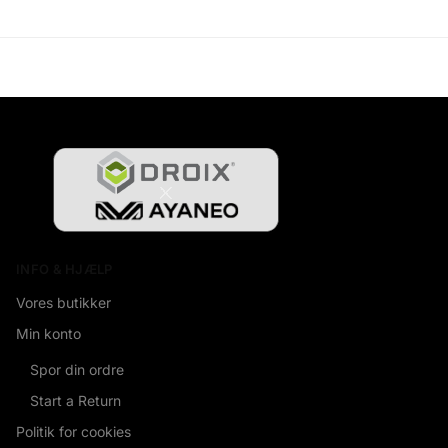
INFO & HJÆLP
Vores butikker
Min konto
Spor din ordre
Start a Return
Politik for cookies