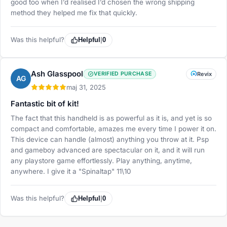
good too when I’d realised I’d chosen the wrong shipping
method they helped me fix that quickly.
Was this helpful?
Helpful
|
0
Ash Glasspool
VERIFIED PURCHASE
Revix
AG
maj 31, 2025
Fantastic bit of kit!
The fact that this handheld is as powerful as it is, and yet is so
compact and comfortable, amazes me every time I power it on.
This device can handle (almost) anything you throw at it. Psp
and gameboy advanced are spectacular on it, and it will run
any playstore game effortlessly. Play anything, anytime,
anywhere. I give it a "Spinaltap" 11\10
Was this helpful?
Helpful
|
0