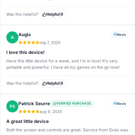
Was this helpful?
Helpful
|
0
Augis
Revix
A
maj 7, 2025
I love this device!
Have this little device for a week, and I'm in love! It's very
portable and powerful. I have all my games on the go now!
Was this helpful?
Helpful
|
0
Patrick Seurre
VERIFIED PURCHASE
Revix
PS
aug 9, 2025
A great little device
Both the screen and controls are great. Service from Droix was