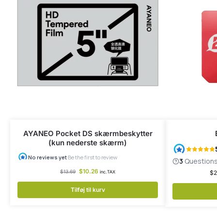
AYANEO Pocket DS skærmbeskytter
(kun nederste skærm)
$
10.26
$
13.69
inc.TAX
$
2
Tilføj til kurv