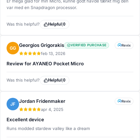
Er mega glad for min Micro, kunne godt havde tænkt mig den
var med en Snapdragon processor.
Was this helpful?
Helpful
|
0
Georgios Grigorakis
VERIFIED PURCHASE
Revix
GG
feb 13, 2026
Review for AYANEO Pocket Micro
Was this helpful?
Helpful
|
0
Jordan Fridenmaker
Revix
JF
apr 4, 2025
Excellent device
Runs modded stardew valley like a dream