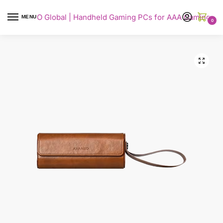
AYANEO Global | Handheld Gaming PCs for AAA Gaming
MENU
0