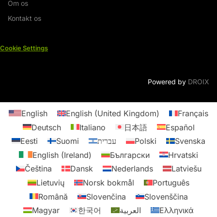
Om os
Kontakt os
Cookie Settings
Powered by
DROIX
English
English (United Kingdom)
Français
Deutsch
Italiano
日本語
Español
Eesti
Suomi
עברית
Polski
Svenska
English (Ireland)
Български
Hrvatski
Čeština
Dansk
Nederlands
Latviešu
Lietuvių
Norsk bokmål
Português
Română
Slovenčina
Slovenščina
Magyar
한국어
العربية
Ελληνικά