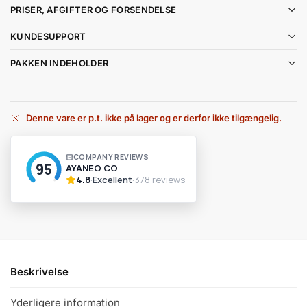
PRISER, AFGIFTER OG FORSENDELSE
KUNDESUPPORT
PAKKEN INDEHOLDER
Denne vare er p.t. ikke på lager og er derfor ikke tilgængelig.
A
l
t
e
r
n
a
t
i
v
Beskrivelse
e
:
Yderligere information