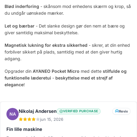
Blød inderforing
- skånsom mod enhedens skærm og krop, så
du undgår uønskede mærker.
Let og bærbar
- Det slanke design gør den nem at bære og
giver samtidig maksimal beskyttelse.
Magnetisk lukning for ekstra sikkerhed
- sikrer, at din enhed
forbliver sikkert på plads, samtidig med at den giver hurtig
adgang.
Opgrader din
AYANEO Pocket Micro
med dette
stilfulde og
funktionelle læderetui
-
beskyttelse med et strejf af
elegance
!
Nikolaj Andersen
VERIFIED PURCHASE
Revix
NA
jun 15, 2026
Fin lille maskine