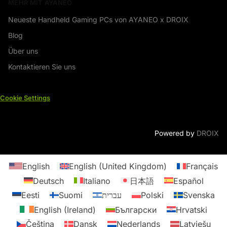
MEHR MIT AYANEO
Neueste Handheld Gaming PCs von AYANEO x DROIX
Blog
Über uns
Kontaktieren Sie uns
Cookie Settings
Powered by
DROIX
English
English (United Kingdom)
Français
Deutsch
Italiano
日本語
Español
Eesti
Suomi
עברית
Polski
Svenska
English (Ireland)
Български
Hrvatski
Čeština
Dansk
Nederlands
Latviešu