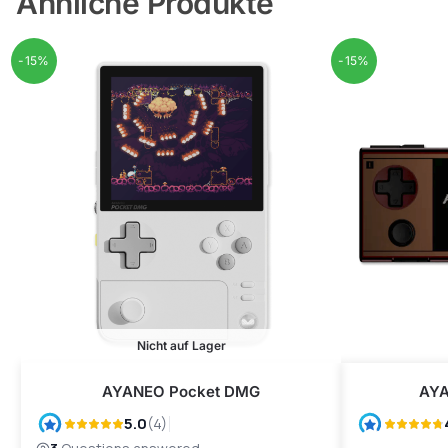
Ähnliche Produkte
-15%
-15%
Nicht auf Lager
AYANEO Pocket DMG
AYA