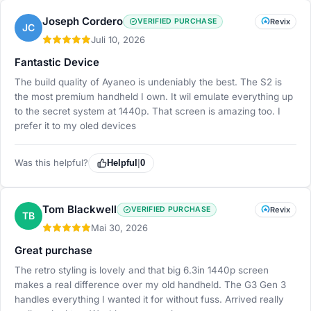
Joseph Cordero
VERIFIED PURCHASE
Revix
JC
Juli 10, 2026
Fantastic Device
The build quality of Ayaneo is undeniably the best. The S2 is
the most premium handheld I own. It wil emulate everything up
to the secret system at 1440p. That screen is amazing too. I
prefer it to my oled devices
Was this helpful?
Helpful
|
0
Tom Blackwell
VERIFIED PURCHASE
Revix
TB
Mai 30, 2026
Great purchase
The retro styling is lovely and that big 6.3in 1440p screen
makes a real difference over my old handheld. The G3 Gen 3
handles everything I wanted it for without fuss. Arrived really