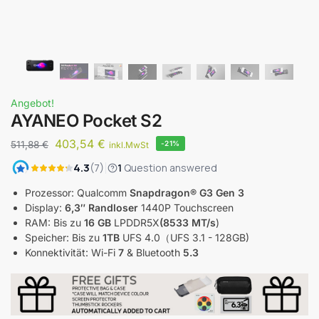
Angebot!
AYANEO Pocket S2
403,54
€
511,88
€
-21%
inkl.MwSt
Prozessor: Qualcomm
Snapdragon® G3 Gen 3
Display:
6,3″ Randloser
1440P Touchscreen
RAM: Bis zu
16 GB
LPDDR5X
(8533 MT/s
)
Speicher: Bis zu
1TB
UFS 4.0（UFS 3.1 - 128GB)
Konnektivität: Wi-Fi
7
& Bluetooth
5.3