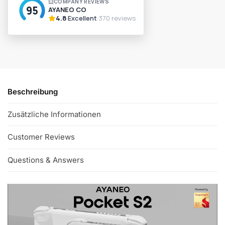
t
e
r
n
a
t
i
v
Beschreibung
e
:
Zusätzliche Informationen
Customer Reviews
Questions & Answers