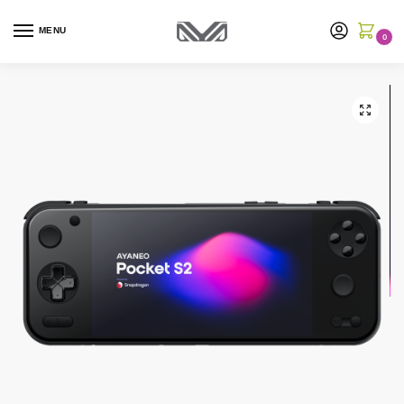
MENU
0