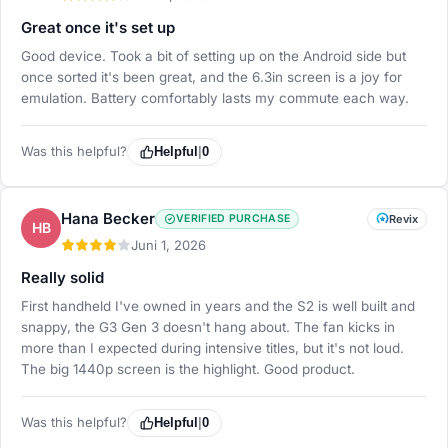
Great once it's set up
Good device. Took a bit of setting up on the Android side but
once sorted it's been great, and the 6.3in screen is a joy for
emulation. Battery comfortably lasts my commute each way.
Was this helpful?
Helpful
|
0
Hana Becker
VERIFIED PURCHASE
Revix
HB
Juni 1, 2026
Really solid
First handheld I've owned in years and the S2 is well built and
snappy, the G3 Gen 3 doesn't hang about. The fan kicks in
more than I expected during intensive titles, but it's not loud.
The big 1440p screen is the highlight. Good product.
Was this helpful?
Helpful
|
0