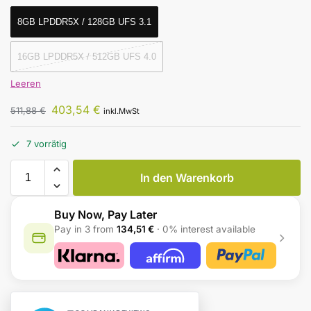
8GB LPDDR5X / 128GB UFS 3.1
16GB LPDDR5X / 512GB UFS 4.0
Leeren
403,54
€
511,88
€
inkl.MwSt
7 vorrätig
In den Warenkorb
Buy Now, Pay Later
Pay in 3 from
134,51 €
· 0% interest available
A
l