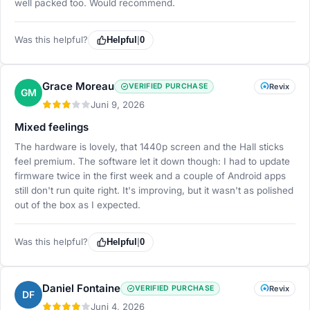
well packed too. Would recommend.
Was this helpful?
Helpful
|
0
Grace Moreau
VERIFIED PURCHASE
Revix
GM
Juni 9, 2026
Mixed feelings
The hardware is lovely, that 1440p screen and the Hall sticks
feel premium. The software let it down though: I had to update
firmware twice in the first week and a couple of Android apps
still don't run quite right. It's improving, but it wasn't as polished
out of the box as I expected.
Was this helpful?
Helpful
|
0
Daniel Fontaine
VERIFIED PURCHASE
Revix
DF
Juni 4, 2026