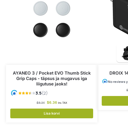
AYANEO 3 / Pocket EVO Thumb Stick
DROIX 14
Grip Caps - täpsus ja mugavus iga
liigutuse jaoks!
$
6.36
$
8.34
inc.TAX
Lisa korvi