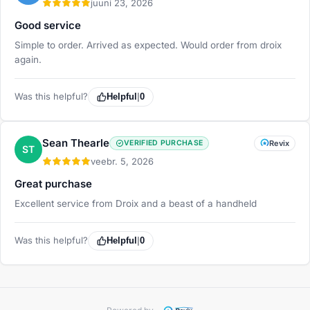
juuni 23, 2026
Good service
Simple to order. Arrived as expected. Would order from droix
again.
Was this helpful?
Helpful
|
0
Sean Thearle
VERIFIED PURCHASE
Revix
ST
veebr. 5, 2026
Great purchase
Excellent service from Droix and a beast of a handheld
Was this helpful?
Helpful
|
0