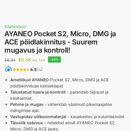
Allahindlus!
AYANEO Pocket S2, Micro, DMG ja
ACE pöidlakinnitus - Suurem
mugavus ja kontroll!
$
6.36
$
8.34
-24%
inc.TAX
Ametlikud AYANEO
Pocket S2, Micro, DMG ja ACE
pöidlakinnituse kaitseklapid
Täiustatud haare ja kontroll
- parandab täpsust ja
käsitsemist.
Pehme ja mugav
- vähendab väsimust pikemaajalise
mängimise ajal.
Vastupidav silikoonmaterjal
- kauakestev ja kulumiskindel.
Täiuslik sobivus -
mõeldud ainult AYANEO Pocket S2,
Micro, DMG ja ACE jaoks.