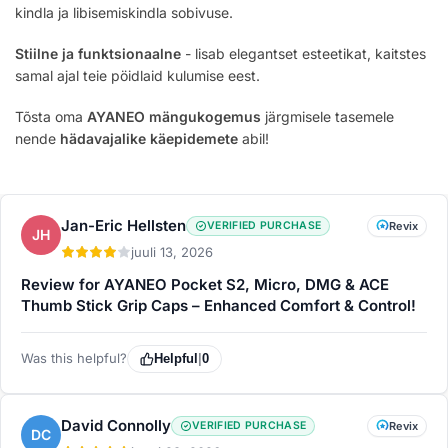
kindla ja libisemiskindla sobivuse.
Stiilne ja funktsionaalne
- lisab elegantset esteetikat, kaitstes
samal ajal teie pöidlaid kulumise eest.
Tõsta oma
AYANEO mängukogemus
järgmisele tasemele
nende
hädavajalike käepidemete
abil!
Jan-Eric Hellsten
VERIFIED PURCHASE
Revix
JH
juuli 13, 2026
Review for AYANEO Pocket S2, Micro, DMG & ACE
Thumb Stick Grip Caps – Enhanced Comfort & Control!
Was this helpful?
Helpful
|
0
David Connolly
VERIFIED PURCHASE
Revix
DC