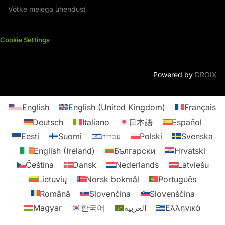
Võtke meiega ühendust
Cookie Settings
Powered by
DROIX
English
English (United Kingdom)
Français
Deutsch
Italiano
日本語
Español
Eesti
Suomi
עברית
Polski
Svenska
English (Ireland)
Български
Hrvatski
Čeština
Dansk
Nederlands
Latviešu
Lietuvių
Norsk bokmål
Português
Română
Slovenčina
Slovenščina
Magyar
한국어
العربية
Ελληνικά