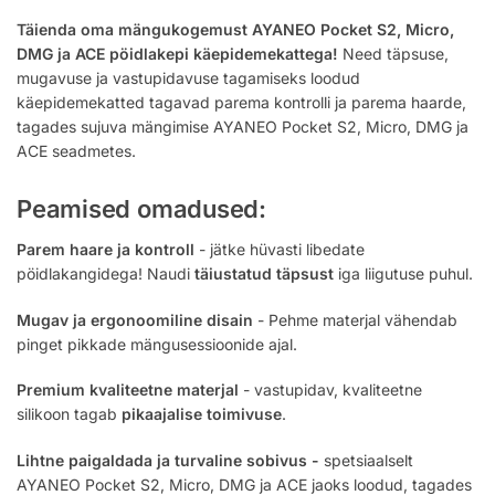
Täienda oma mängukogemust AYANEO Pocket S2, Micro,
DMG ja ACE pöidlakepi käepidemekattega!
Need täpsuse,
mugavuse ja vastupidavuse tagamiseks loodud
käepidemekatted tagavad parema kontrolli ja parema haarde,
tagades sujuva mängimise AYANEO Pocket S2, Micro, DMG ja
ACE seadmetes.
Peamised omadused:
Parem haare ja kontroll
- jätke hüvasti libedate
pöidlakangidega! Naudi
täiustatud täpsust
iga liigutuse puhul.
Mugav ja ergonoomiline disain
- Pehme materjal vähendab
pinget pikkade mängusessioonide ajal.
Premium kvaliteetne materjal
- vastupidav, kvaliteetne
silikoon tagab
pikaajalise toimivuse
.
Lihtne paigaldada ja turvaline sobivus -
spetsiaalselt
AYANEO Pocket S2, Micro, DMG ja ACE jaoks loodud, tagades