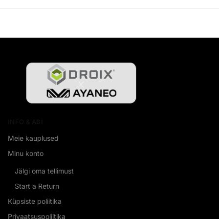
INFO & ABI
Meie kauplused
Minu konto
Jälgi oma tellimust
Start a Return
Küpsiste poliitika
Privaatsuspoliitika