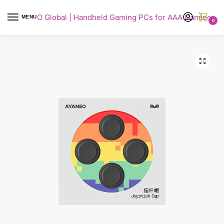
AYANEO Global | Handheld Gaming PCs for AAA Gaming
MENU
0