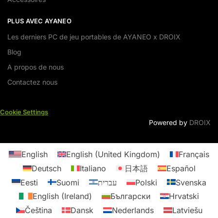
PLUS AVEC AYANEO
Les derniers PC de jeu portables de AYANEO x DROIX
Blog
A propos de nous
Contactez nous
Cookie Settings
Powered by
DROIX
English
English (United Kingdom)
Français
Deutsch
Italiano
日本語
Español
Eesti
Suomi
עברית
Polski
Svenska
English (Ireland)
Български
Hrvatski
Čeština
Dansk
Nederlands
Latviešu