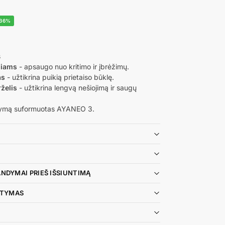
36%
s
giams
- apsaugo nuo kritimo ir įbrėžimų.
as
- užtikrina puikią prietaiso būklę.
želis
- užtikrina lengvą nešiojimą ir saugų
ymą suformuotas AYANEO 3.
ANDYMAI PRIEŠ IŠSIUNTIMĄ
TATYMAS