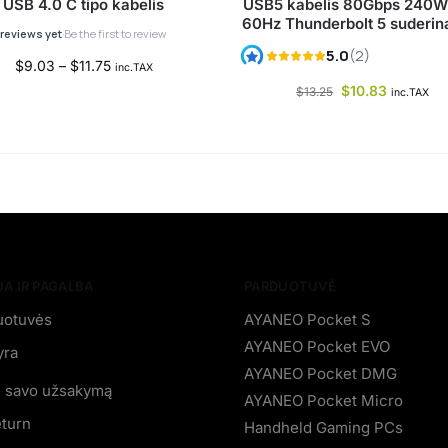
USB 4.0 C tipo kabelis
USB5 kabelis 80Gbps 240W
60Hz Thunderbolt 5 suderi
$
9.03
–
$
11.75
inc.TAX
$
10.83
$
13.25
inc.TAX
A IR PAGALBA
PARDUOTUVĖ
uotuvės
AYANEO Pocket S
AYANEO Pocket EVO
yra
AYANEO Pocket DMG
e savo užsakymą
AYANEO Pocket Micro
eturn
Handheld Gaming PCs