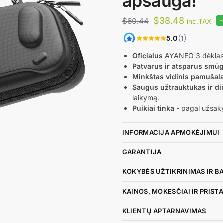
apsauga!
$
38.48
$
60.44
inc.TAX
-
Oficialus
AYANEO 3 dėkla
Patvarus ir atsparus smū
Minkštas vidinis pamušal
Saugus užtrauktukas ir dir
laikymą.
Puikiai tinka
- pagal užsak
INFORMACIJA APMOKĖJIMUI
GARANTIJA
KOKYBĖS UŽTIKRINIMAS IR B
KAINOS, MOKESČIAI IR PRIS
KLIENTŲ APTARNAVIMAS