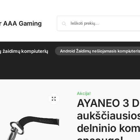
or AAA Gaming
ų žaidimų kompiuterių
Android Žaidimų nešiojamasis kompiuteri
Akcija!
AYANEO 3 Dė
aukščiausio
delninio kom