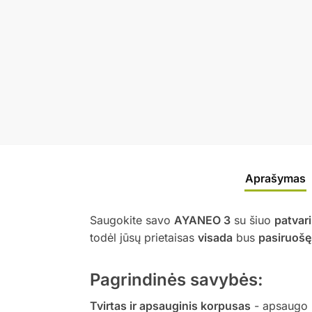
Aprašymas
Saugokite savo
AYANEO 3
su šiuo
patvari
todėl jūsų prietaisas
visada
bus
pasiruošęs
Pagrindinės savybės:
Tvirtas ir apsauginis korpusas
- apsaugo p