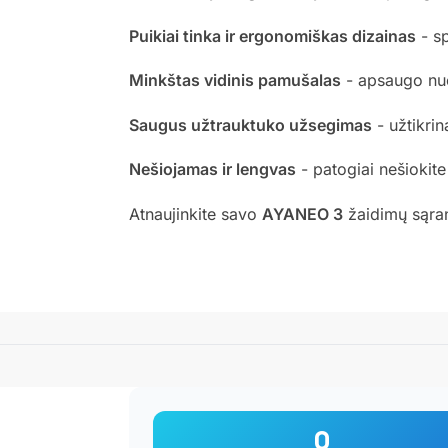
Puikiai tinka ir ergonomiškas dizainas
- sp
Minkštas vidinis pamušalas
- apsaugo nuo 
Saugus užtrauktuko užsegimas
- užtikri
Nešiojamas ir lengvas
- patogiai nešioki
Atnaujinkite savo
AYANEO 3
žaidimų sąra