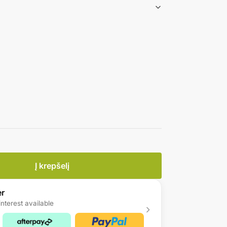
Į krepšelį
er
nterest available