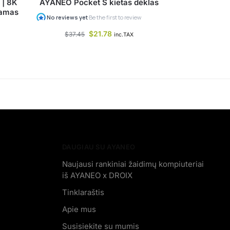
 | 8K
AYANEO Pocket S kietas dėklas
namas
$
21.78
$
37.45
inc.TAX
DAUGIAU SU AYANEO
Naujausi rankiniai žaidimų kompiuteriai
iš AYANEO x DROIX
Tinklaraštis
Apie mus
Susisiekite su mumis