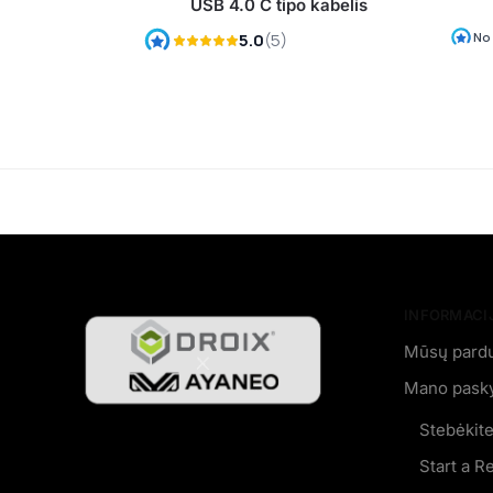
USB 4.0 C tipo kabelis
INFORMACIJ
Mūsų pard
Mano pask
Stebėkit
Start a R