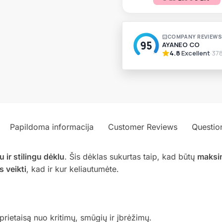
A
l
t
e
r
n
a
t
i
v
Papildoma informacija
Customer Reviews
Questio
e
:
u ir stilingu dėklu
. Šis dėklas sukurtas taip, kad būtų
maksim
 veikti
, kad ir kur keliautumėte.
rietaisą nuo kritimų, smūgių ir įbrėžimų.