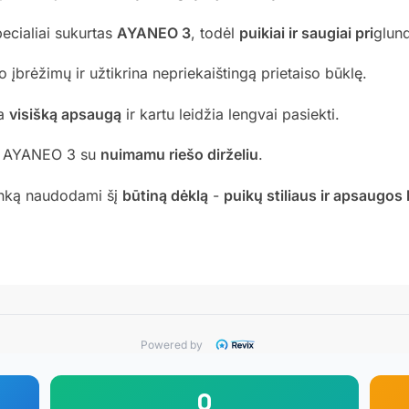
ecialiai sukurtas
AYANEO 3
, todėl
puikiai ir saugiai pri
glun
įbrėžimų ir užtikrina nepriekaištingą prietaiso būklę.
na
visišką apsaugą
ir kartu leidžia lengvai pasiekti.
te AYANEO 3 su
nuimamu riešo dirželiu
.
nką naudodami šį
būtiną dėklą
-
puikų stiliaus ir apsaugos
Powered by