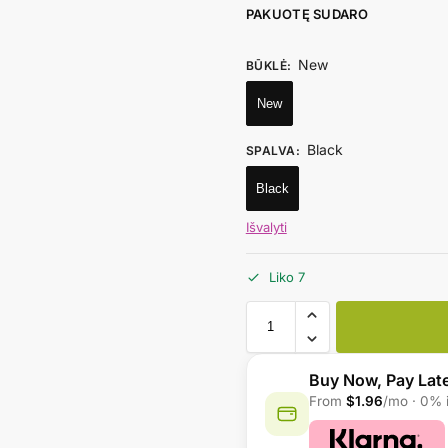
PAKUOTĘ SUDARO
New
BŪKLĖ
:
New
Black
SPALVA
:
Black
Išvalyti
Liko 7
Buy Now, Pay Lat
From
$1.96
/mo · 0% i