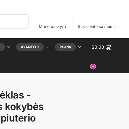
Ieškoti
Mano paskyra
Susisiekite su mumis
$
0.00
s
AYANEO 3
Priedai
0
klas -
s kokybės
piuterio