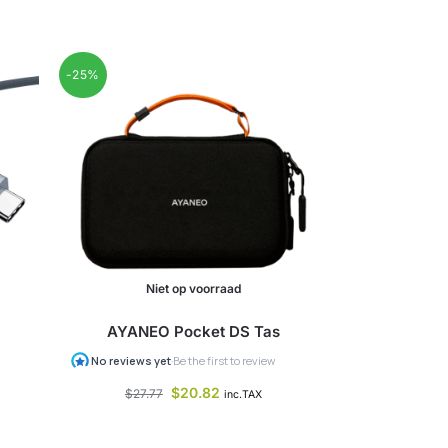
-25%
Niet op voorraad
AYANEO Pocket DS Tas
$
20.82
$
27.77
inc.TAX