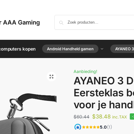
or AAA Gaming
computers kopen
Android Handheld gamen
AYANEO 3
Aanbieding!
AYANEO 3 Dr
Eersteklas 
voor je hand
$
38.48
$
60.44
inc.TAX
-