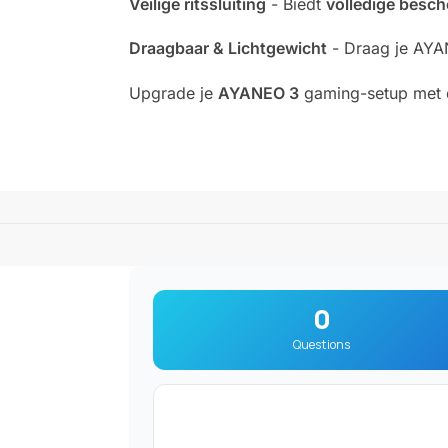
Veilige ritssluiting
- Biedt
volledige besc
Draagbaar & Lichtgewicht
- Draag je AYA
Upgrade je
AYANEO 3
gaming-setup met