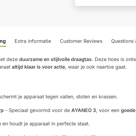
r
n
a
t
i
v
ing
Extra informatie
Customer Reviews
Questions
e
:
met deze
duurzame en stijlvolle draagtas
. Deze hoes is on
araat
altijd klaar is voor actie
, waar je ook naartoe gaat.
chermt je apparaat tegen vallen, stoten en krassen.
rp
- Speciaal gevormd voor de
AYANEO 3
, voor een
goede
en houdt je apparaat in perfecte staat.