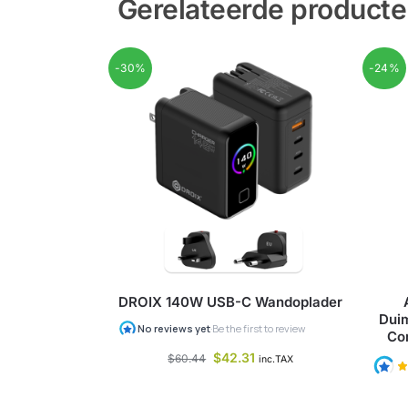
Gerelateerde product
-30%
-24%
DROIX 140W USB-C Wandoplader
Duim
Co
$
42.31
$
60.44
inc.TAX