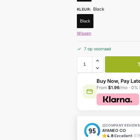
Black
KLEUR
:
Black
Wissen
7 op voorraad
Buy Now, Pay Lat
From
$1.96
/mo · 0% i
A
l
t
e