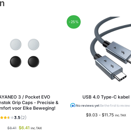
en
-25%
AYANEO 3 / Pocket EVO
USB 4.0 Type-C kabel
stok Grip Caps - Precisie &
mfort voor Elke Beweging!
$
9.03
-
$
11.75
inc.TAX
$
6.41
$
8.41
inc.TAX