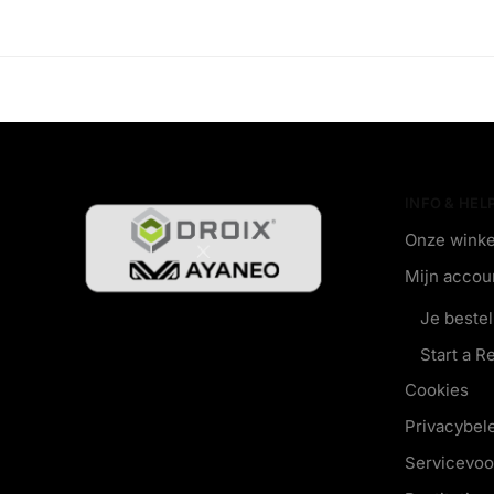
INFO & HEL
Onze winke
Mijn accou
Je bestel
Start a R
Cookies
Privacybel
Servicevo