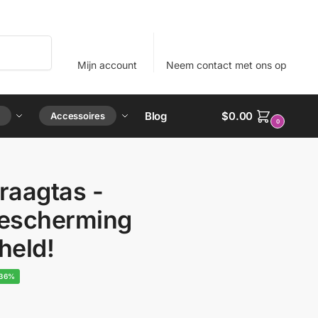
Zoeken
Mijn account
Neem contact met ons op
Blog
$
0.00
Accessoires
0
aagtas -
bescherming
held!
36%