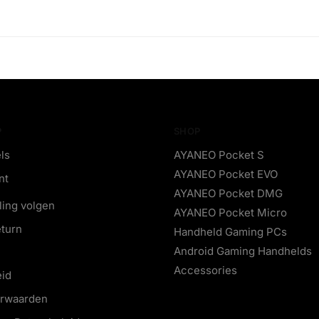
P
SHOP
ls
AYANEO Pocket S
AYANEO Pocket EVO
nt
AYANEO Pocket DMG
ling volgen
AYANEO Pocket Micro
eturn
Handheld Gaming PCs
Android Gaming Handhelds
Accessories
eid
orwaarden