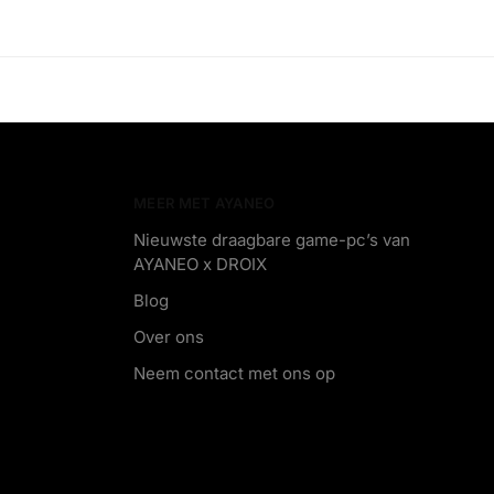
MEER MET AYANEO
Nieuwste draagbare game-pc’s van
AYANEO x DROIX
Blog
Over ons
Neem contact met ons op