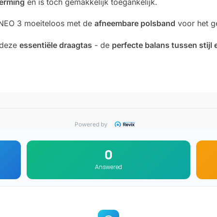
herming
en is toch gemakkelijk toegankelijk.
NEO 3 moeiteloos met de
afneembare polsband
voor het g
 deze
essentiële draagtas
- de
perfecte balans tussen stij
Powered by