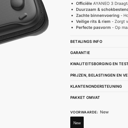
Officiële
AYANEO 3 Draagt
Duurzaam & schokbesten
Zachte binnenvoering
- Ho
Veilige rits & riem
- Zorgt v
Perfecte pasvorm
- Op ma
BETALINGS INFO
GARANTIE
KWALITEITSBORGING EN TES
PRIJZEN, BELASTINGEN EN V
KLANTENONDERSTEUNING
PAKKET OMVAT
New
VOORWAARDE
:
New