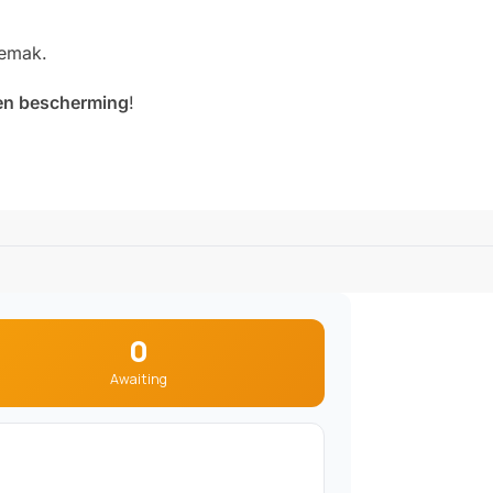
emak.
l en bescherming
!