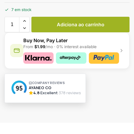
7 em stock
Adiciona ao carrinho
Buy Now, Pay Later
From
$1.99
/mo · 0% interest available
A
l
t
e
r
n
a
t
i
v