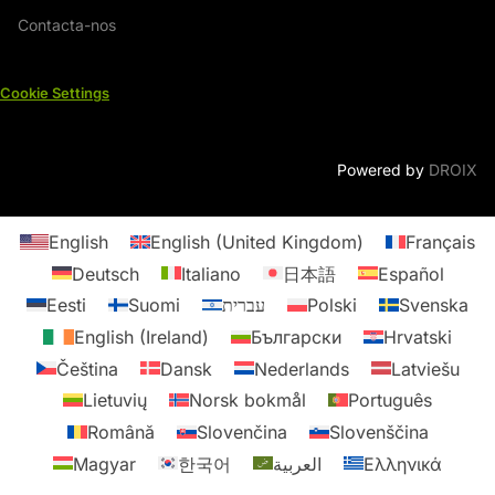
Contacta-nos
Cookie Settings
Powered by
DROIX
English
English (United Kingdom)
Français
Deutsch
Italiano
日本語
Español
Eesti
Suomi
עברית
Polski
Svenska
English (Ireland)
Български
Hrvatski
Čeština
Dansk
Nederlands
Latviešu
Lietuvių
Norsk bokmål
Português
Română
Slovenčina
Slovenščina
Magyar
한국어
العربية
Ελληνικά