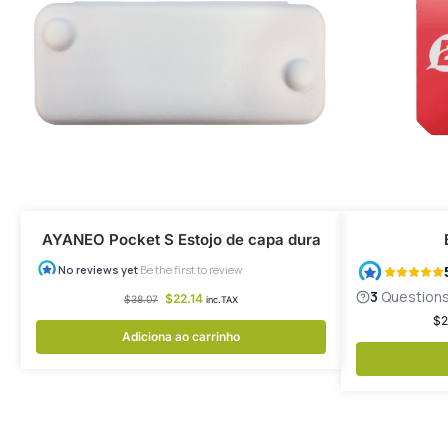
AYANEO Pocket S Estojo de capa dura
$
22.14
$
38.07
inc.TAX
$
2
Adiciona ao carrinho