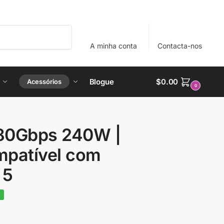
Procura
A minha conta
Contacta-nos
Blogue
$
0.00
Acessórios
0
80Gbps 240W |
patível com
 5
%