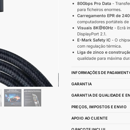
80Gbps Pro Data
- Transfe
para ficheiros enormes.
Carregamento EPR de 24
computadores portáteis de
Visuais 8K@60Hz
- Ecrã i
DisplayPort 2.1.
E-Mark Safety IC
- O chipse
com regulação térmica.
Liga de zinco e construçã
qualidade para máxima dura
INFORMAÇÕES DE PAGAMENT
GARANTIA
GARANTIA DE QUALIDADE E E
PREÇOS, IMPOSTOS E ENVIO
APOIO AO CLIENTE
O PACOTE INCLUI