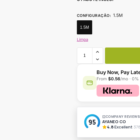
1.5M
CONFIGURAÇÃO
:
1.5M
Limpa
Buy Now, Pay Lat
From
$0.56
/mo · 0% 
A
l
t
e
r