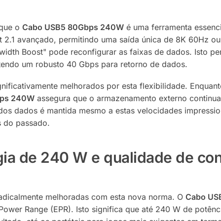
 que o
Cabo USB5 80Gbps 240W
é uma ferramenta essencia
rt 2.1 avançado, permitindo uma saída única de 8K 60Hz o
width Boost" pode reconfigurar as faixas de dados.
Isto pe
ntendo um robusto 40 Gbps para retorno de dados.
ignificativamente melhorados por esta flexibilidade. Enquan
bps 240W
assegura que o armazenamento externo continua 
 dos dados é mantida mesmo a estas velocidades impression
s do passado.
ia de 240 W e qualidade de co
adicalmente melhoradas com esta nova norma. O
Cabo US
 Power Range (EPR).
Isto significa que até 240 W de potên