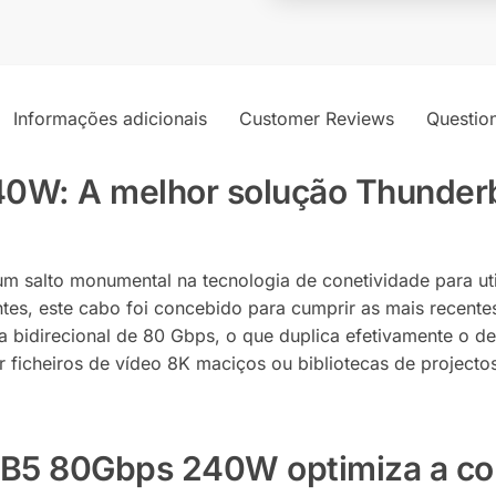
n
a
t
i
v
Informações adicionais
Customer Reviews
Questio
e
:
W: A melhor solução Thunderbo
um salto monumental na tecnologia de conetividade para u
es, este cabo foi concebido para cumprir as mais recente
 bidirecional de 80 Gbps, o que duplica efetivamente o d
 ficheiros de vídeo 8K maciços ou bibliotecas de project
B5 80Gbps 240W optimiza a con