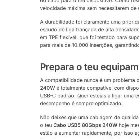
do cabo para o teu dispositivo. Como res
velocidade máxima sem necessitarem de um
A durabilidade foi claramente uma prior
escudo de liga trançada de alta densidade
em TPE flexível, que foi testado para supo
para mais de 10.000 inserções, garantindo
Prepara o teu equipa
A compatibilidade nunca é um problema co
240W
é totalmente compatível com dispo
USB-C padrão. Quer estejas a ligar uma e
desempenho é sempre optimizado.
Não deixes que uma cablagem de qualidade
o teu
Cabo USB5 80Gbps 240W
hoje mes
estão a aumentar rapidamente, por isso a