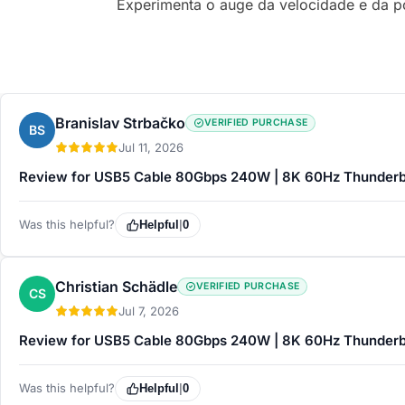
Experimenta o auge da velocidade e da p
Branislav Strbačko
VERIFIED PURCHASE
BS
Jul 11, 2026
Review for USB5 Cable 80Gbps 240W | 8K 60Hz Thunderbo
Was this helpful?
Helpful
|
0
Christian Schädle
VERIFIED PURCHASE
CS
Jul 7, 2026
Review for USB5 Cable 80Gbps 240W | 8K 60Hz Thunderbo
Was this helpful?
Helpful
|
0