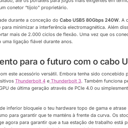
ultado, até os portáteis para jogos mais exigentes em ter
 conetor “tijolo" proprietário.
idade durante a conceção do
Cabo USB5 80Gbps 240W
. A 
 para minimizar a interferência electromagnética.
Além diss
rtar mais de 2.000 ciclos de flexão.
Uma vez que os conect
 uma ligação fiável durante anos.
mento para o futuro com o cab
m este acessório versátil. Embora tenha sido concebido p
sitivos
Thunderbolt 4
e
Thunderbolt 3
. Também funciona p
GPU de última geração através de PCIe 4.0 ou simplesmente
 inferior bloqueie o teu hardware topo de gama e atrase 
mo para garantir que te manténs à frente da curva. Os stoc
ge agora para garantir que a tua estação de trabalho está 