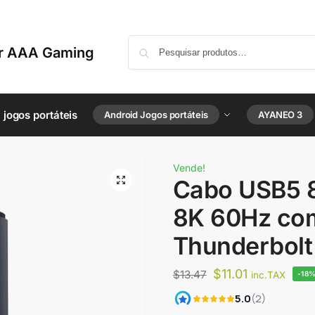
or AAA Gaming
jogos portáteis
Android Jogos portáteis
AYANEO 3
Vende!
Cabo USB5 
8K 60Hz com
Thunderbolt
$
11.01
$
13.47
inc.TAX
-18