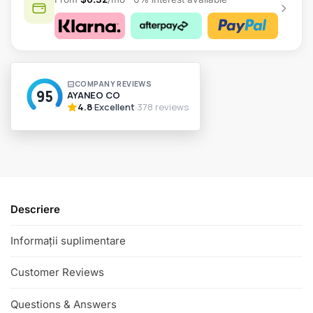
A
l
t
e
r
n
a
t
i
v
Descriere
e
:
Informații suplimentare
Customer Reviews
Questions & Answers