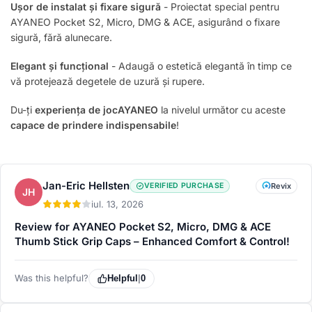
Ușor de instalat și fixare sigură
- Proiectat special pentru
AYANEO Pocket S2, Micro, DMG & ACE, asigurând o fixare
sigură, fără alunecare.
Elegant și funcțional
- Adaugă o estetică elegantă în timp ce
vă protejează degetele de uzură și rupere.
Du-ți
experiența de jocAYANEO
la nivelul următor cu aceste
capace de prindere indispensabile
!
Jan-Eric Hellsten
VERIFIED PURCHASE
Revix
JH
iul. 13, 2026
Review for AYANEO Pocket S2, Micro, DMG & ACE
Thumb Stick Grip Caps – Enhanced Comfort & Control!
Was this helpful?
Helpful
|
0