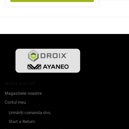
INFO & AJUTOR
Magazinele noastre
Contul meu
Urmăriți comanda dvs.
Start a Return