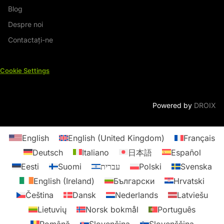
Blog
Despre noi
Contactați-ne
Cookie Settings
Powered by
DROIX
English
English (United Kingdom)
Français
Deutsch
Italiano
日本語
Español
Eesti
Suomi
עברית
Polski
Svenska
English (Ireland)
Български
Hrvatski
Čeština
Dansk
Nederlands
Latviešu
Lietuvių
Norsk bokmål
Português
Română
Slovenčina
Slovenščina