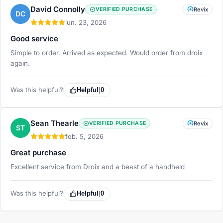
David Connolly
VERIFIED PURCHASE
Revix
DC
iun. 23, 2026
Good service
Simple to order. Arrived as expected. Would order from droix
again.
Was this helpful?
Helpful
|
0
Sean Thearle
VERIFIED PURCHASE
Revix
ST
feb. 5, 2026
Great purchase
Excellent service from Droix and a beast of a handheld
Was this helpful?
Helpful
|
0