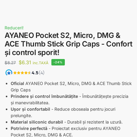
Reduceri!
AYANEO Pocket S2, Micro, DMG &
ACE Thumb Stick Grip Caps - Confort
și control sporit!
$
6.31
$
8.27
-24%
inc.TAXĂ
Oficial
AYANEO Pocket S2, Micro, DMG & ACE Thumb Stick
Grip Caps
Prindere și control îmbunătățite
- Îmbunătățește precizia
și manevrabilitatea.
Ușor și confortabil
- Reduce oboseala pentru jocuri
prelungite.
Material siliconic durabil
- Durabil și rezistent la uzură.
Potrivire perfectă
- Proiectat exclusiv pentru AYANEO
Pocket S2, Micro, DMG & ACE.