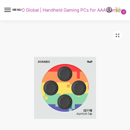
AYANEO Global | Handheld Gaming PCs for AAA Gaming
MENU
0