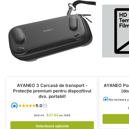
AYANEO 3 Carcasă de transport -
AYANEO Poc
Protecție premium pentru dispozitivul
(do
dvs. portabil!
$
37.84
$
59.44
inc.TAXĂ
Selectează opțiunile