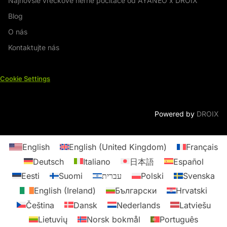
Najnovšie vreckové herné počítače od AYANEO x DROIX
Blog
O nás
Kontaktujte nás
Cookie Settings
Powered by
DROIX
English
English (United Kingdom)
Français
Deutsch
Italiano
日本語
Español
Eesti
Suomi
עברית
Polski
Svenska
English (Ireland)
Български
Hrvatski
Čeština
Dansk
Nederlands
Latviešu
Lietuvių
Norsk bokmål
Português