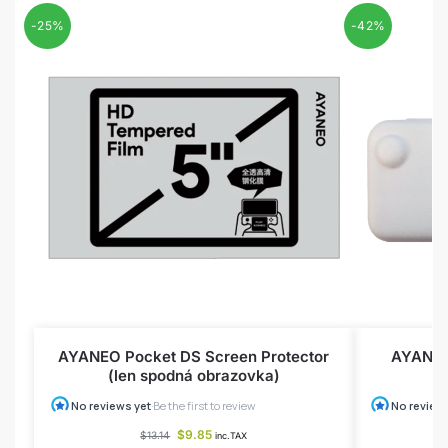
-25%
-42%
AYANEO Pocket DS Screen Protector
AYANEO 
(len spodná obrazovka)
$
9.85
$
13.14
inc.TAX