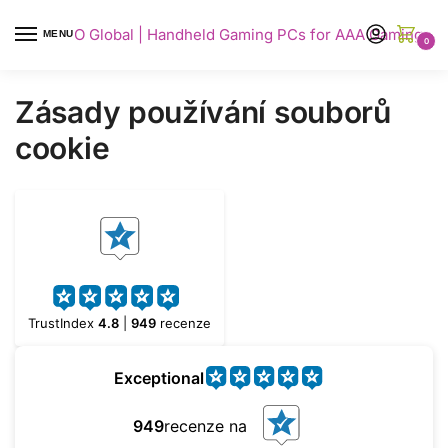
AYANEO Global | Handheld Gaming PCs for AAA Gaming
MENU
0
Zásady používání souborů
cookie
TrustIndex
4.8
|
949
recenze
Exceptional
949
recenze na