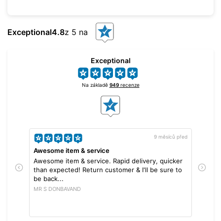
Exceptional
4.8
z 5 na
Exceptional
Na základě
949
recenze
 před
9 měsíců před
Awesome item & service
Ver
Awesome item & service. Rapid delivery, quicker
Ver
than expected! Return customer & I'll be sure to
deli
be back...
Erk
MR S DONBAVAND