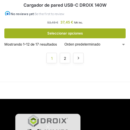
Cargador de pared USB-C DROIX 140W
37,45
€
53,49
€
IVA inc.
Seleccionar opciones
Mostrando 1–12 de 17 resultados
1
2