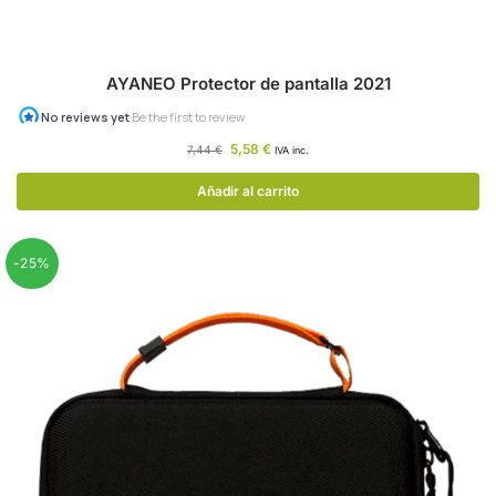
AYANEO Protector de pantalla 2021
5,58
€
7,44
€
IVA inc.
Añadir al carrito
-25%