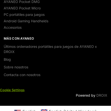
AYANEO Pocket DMG
AYANEO Pocket Micro
PC portátiles para juegos
Android Gaming Handhelds
Accesorios
MÁS CON AYANEO
Últimos ordenadores portátiles para juegos de AYANEO x
DROIX
Blog
Sobre nosotros
Contacta con nosotros
Cookie Settings
Powered by
DROIX