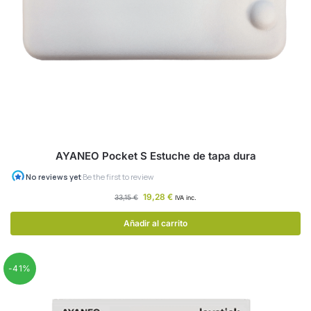
AYANEO Pocket S Estuche de tapa dura
19,28
€
33,15
€
IVA inc.
Añadir al carrito
-41%