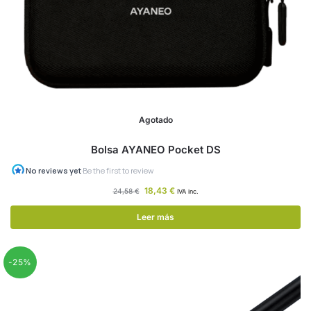
Agotado
Bolsa AYANEO Pocket DS
18,43
€
24,58
€
IVA inc.
Leer más
-25%