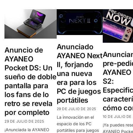
Anunciado
Anuncio de
Anuncia
AYANEO Next
AYANEO
pre-pedi
II, forjando
Pocket DS: Un
AYANEO 
una nueva
sueño de doble
S2:
era para los
pantalla para
Especifi
PC de juegos
los fans de lo
caracterí
portátiles
retro se revela
cómo co
29 DE JULIO DE 2025
por completo
10 DE JULIO DE
La innovación en el
29 DE JULIO DE 2025
espacio de los PC
¡Ya puedes rese
¡Anunciada la AYANEO
portátiles para juegos
AYANEO Pocke