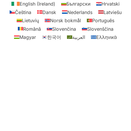
English (Ireland)
Български
Hrvatski
Čeština
Dansk
Nederlands
Latviešu
Lietuvių
Norsk bokmål
Português
Română
Slovenčina
Slovenščina
Magyar
한국어
العربية
Ελληνικά