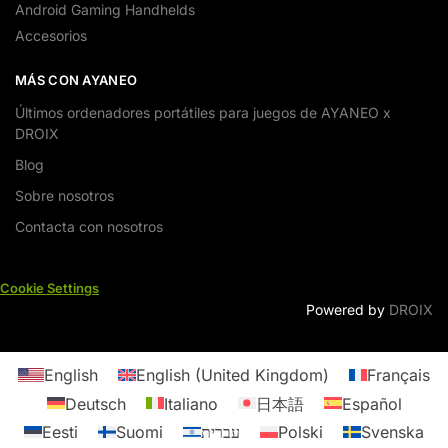
Android Gaming Handhelds
Accesorios
MÁS CON AYANEO
Últimos ordenadores portátiles para juegos de AYANEO x
DROIX
Blog
Sobre nosotros
Contacta con nosotros
Cookie Settings
Powered by
DROIX
English
English (United Kingdom)
Français
Deutsch
Italiano
日本語
Español
Eesti
Suomi
עברית
Polski
Svenska