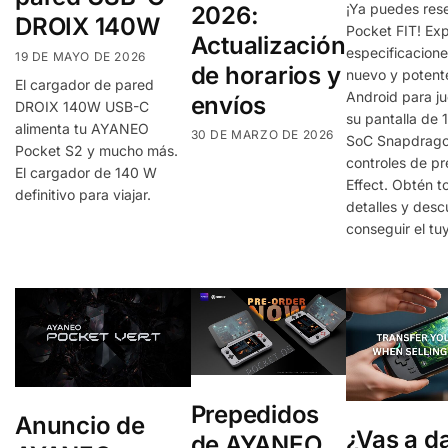
¡Ya puedes res
2026:
DROIX 140W
Pocket FIT! Exp
Actualización
especificacione
19 DE MAYO DE 2026
de horarios y
nuevo y potente
El cargador de pared
Android para j
envíos
DROIX 140W USB-C
su pantalla de 
alimenta tu AYANEO
30 DE MARZO DE 2026
SoC Snapdrago
Pocket S2 y mucho más.
controles de pre
El cargador de 140 W
Effect. Obtén t
definitivo para viajar.
detalles y des
conseguir el tu
Prepedidos
Anuncio de
¿Vas a d
de AYANEO