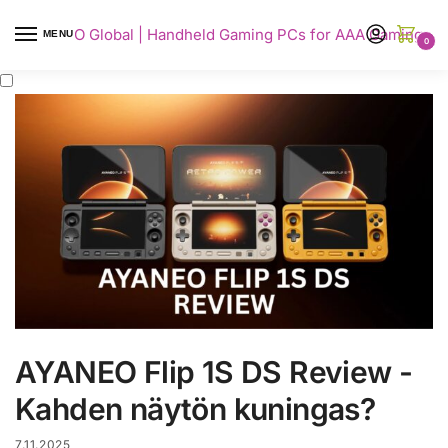
AYANEO Global | Handheld Gaming PCs for AAA Gaming
MENU
0
AYANEO Flip 1S DS Review -
Kahden näytön kuningas?
7.11.2025