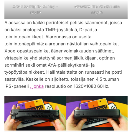
AYANEO Flip 1S DS Top -
AYANEO Flip 1S DS:n alin
näyttö
näyttö
Alaosassa on kaikki perinteiset pelisisisäänmenot, joissa
on kaksi analogista TMR-joystickiä, D-pad ja
toimintopainikkeet. Alareunassa on useita
toimintonäppäimiä: alareunan näyttötilan vaihtopainike,
Xbox-opastuspainike, äänenvoimakkuuden säätimet,
virtapainike yhdistettynä sormenjälkilukijaan, optinen
sormihiiri sekä omat AYA-päällekytkentä- ja
työpöytäpainikkeet. Hallintalaitteita on runsaasti helposti
saatavilla. Keskelle on sijoitettu toissijainen 4,5 tuuman
IPS-paneeli
, jonka
resoluutio on 1620×1080 60Hz.