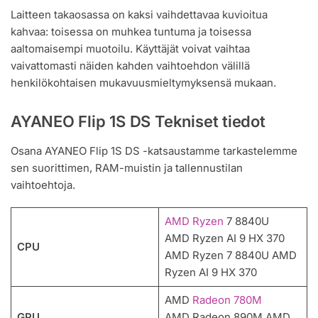
Laitteen takaosassa on kaksi vaihdettavaa kuvioitua
kahvaa: toisessa on muhkea tuntuma ja toisessa
aaltomaisempi muotoilu. Käyttäjät voivat vaihtaa
vaivattomasti näiden kahden vaihtoehdon välillä
henkilökohtaisen mukavuusmieltymyksensä mukaan.
AYANEO Flip 1S DS Tekniset tiedot
Osana AYANEO Flip 1S DS -katsaustamme tarkastelemme
sen suorittimen, RAM-muistin ja tallennustilan
vaihtoehtoja.
AMD Ryzen
7 8840U
AMD Ryzen AI 9 HX 370
CPU
AMD Ryzen 7 8840U AMD
Ryzen AI 9 HX 370
AMD
Radeon 780M
GPU
AMD Radeon 890M AMD