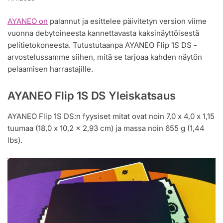
AYANEO on
palannut ja esittelee päivitetyn version viime
vuonna debytoineesta kannettavasta kaksinäyttöisestä
pelitietokoneesta. Tutustutaanpa AYANEO Flip 1S DS -
arvostelussamme siihen, mitä se tarjoaa kahden näytön
pelaamisen harrastajille.
AYANEO Flip 1S DS Yleiskatsaus
AYANEO Flip 1S DS:n fyysiset mitat ovat noin 7,0 x 4,0 x 1,15
tuumaa (18,0 x 10,2 x 2,93 cm) ja massa noin 655 g (1,44
lbs).