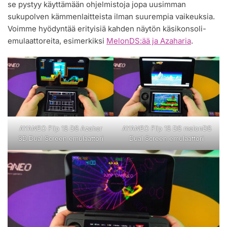
se pystyy käyttämään ohjelmistoja jopa uusimman
sukupolven kämmenlaitteista ilman suurempia vaikeuksia.
Voimme hyödyntää erityisiä kahden näytön käsikonsoli-
emulaattoreita, esimerkiksi
MelonDS:ää ja Azaharia
.
AYANEO Flip 1S DS Azahar
AYANEO Flip 1S DS melonDS
3D Dual Screen emulaattori
Dual Screen emulaattori