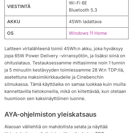
Wi-Fi 6E
VIESTINTÄ
Bluetooth 5.3
AKKU
45Wh ladattava
OS
Windows 11 Home
Laitteen virtalähteenä toimii 45Wh:n akku, joka hyväksyy
jopa 65W Power Delivery -virransyötön, ja lisäksi siinä on
ohituslataus. Testauksessamme mittasimme noin 1 tunnin
ja 5 minuutin kestävyyden toimiessamme 28 W:n TDP:llä,
asetettuna maksimikirkkaudelle ja Cinebenchin
silmukassa. Tämä käyttöaika on samaa luokkaa kuin muilla
kannettavilla tietokoneilla, mikä on kiitettävää, kun otetaan
huomioon sen kaksinäyttöinen luonne.
AYA-ohjelmiston yleiskatsaus
Alaosan välilehtiä on mahdollista selata ja näyttää