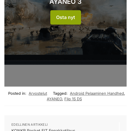
AYANEO 3
Osta nyt
Posted in:
Arvostelut
Tagged:
Android Pelaaminen Handhed
,
AYANEO
,
Flip 1S DS
EDELLINEN ARTIKKELI
KONKR Pocket FIT Ennakkotilaus