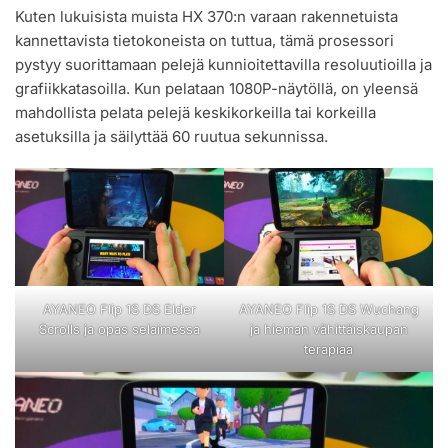
Kuten lukuisista muista HX 370:n varaan rakennetuista
kannettavista tietokoneista on tuttua, tämä prosessori
pystyy suorittamaan pelejä kunnioitettavilla resoluutioilla ja
grafiikkatasoilla. Kun pelataan 1080P-näytöllä, on yleensä
mahdollista pelata pelejä keskikorkeilla tai korkeilla
asetuksilla ja säilyttää 60 ruutua sekunnissa.
AYANEO Flip 1S DS Elder
AYANEO Flip 1S DS Wuchang
Scrolls ja opas selaimessa
ja hieman vähittäiskaupan
terapiaa