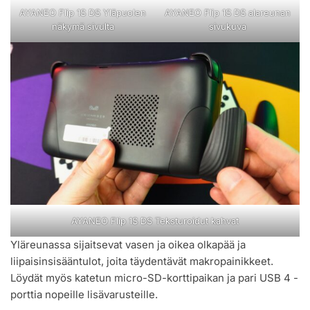
AYANEO Flip 1S DS Yläpuolen
AYANEO Flip 1S DS alareunan
näkymä sivulta
sivukuva
AYANEO Flip 1S DS Teksturoidut kahvat
Yläreunassa sijaitsevat vasen ja oikea olkapää ja
liipaisinsisääntulot, joita täydentävät makropainikkeet.
Löydät myös katetun micro-SD-korttipaikan ja pari USB 4 -
porttia nopeille lisävarusteille.