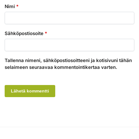
Nimi
*
Sähköpostiosoite
*
Tallenna nimeni, sähköpostiosoitteeni ja kotisivuni tähän
selaimeen seuraavaa kommentointikertaa varten.
A
l
t
e
r
n