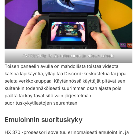
AYANEO Flip 1S DS Pelaaminen ja videon katselu
Toisen paneelin avulla on mahdollista toistaa videota,
katsoa läpikäyntiä, ylläpitää Discord-keskustelua tai jopa
selata verkkokauppaa. Käytännössä käyttäjät pitävät sen
kuitenkin todennäköisesti suurimman osan ajasta pois
päältä tai käyttävät sitä vain järjestelmän
suorituskykytilastojen seurantaan.
Emuloinnin suorituskyky
HX 370 -prosessori soveltuu erinomaisesti emulointiin, ja