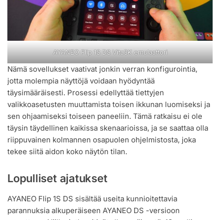
AYANEO Flip 1S DS Vita3K emulaattori
Nämä sovellukset vaativat jonkin verran konfigurointia,
jotta molempia näyttöjä voidaan hyödyntää
täysimääräisesti. Prosessi edellyttää tiettyjen
valikkoasetusten muuttamista toisen ikkunan luomiseksi ja
sen ohjaamiseksi toiseen paneeliin. Tämä ratkaisu ei ole
täysin täydellinen kaikissa skenaarioissa, ja se saattaa olla
riippuvainen kolmannen osapuolen ohjelmistosta, joka
tekee siitä aidon koko näytön tilan.
Lopulliset ajatukset
AYANEO Flip 1S DS sisältää useita kunnioitettavia
parannuksia alkuperäiseen AYANEO DS -versioon