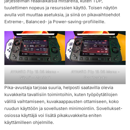
järjestelmän reaaliaikaisia mittareita, kuten TDP,
tuulettimen nopeus ja resurssien käyttö. Toisen näytön
avulla voit muuttaa asetuksia, ja siinä on pikavaihtoehdot
Extreme-, Balanced- ja Power-saving-profiileille.
AYANEO Flip 1S DS Menu -
AYANEO Flip 1S DS Menu -
Näyttö - Monitori
Suorituskyky
Pika-avustaja tarjoaa suuria, helposti saatavilla olevia
kuvakkeita tavallisiin toimintoihin, kuten työpöytätilojen
välillä vaihtamiseen, kuvakaappausten ottamiseen, koko
ruudun käyttöön ja sovellusten minimointiin. Sovellukset-
osiossa käyttäjä voi lisätä pikakuvakkeita eniten
käyttämilleen ohjelmille.