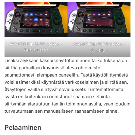
AYANEO Flip 1S DS-valikko -
AYANEO Flip 1S DS Valikko -
Pika-avustaja
Sovellus
Lisäksi älykkään kaksoisnäyttötoiminnon tarkoituksena on
siirtää parhaillaan käynnissä oleva ohjelmisto
saumattomasti alempaan paneeliin. Tästä käyttöliittymästä
voisi esimerkiksi käynnistää verkkoselaimen ja siirtää sen.
(Näyttöjen välillä siirtyvät sovellukset). Tuntemattomista
syistä en kuitenkaan onnistunut saamaan selainta
siirtymään alaruutuun tämän toiminnon avulla, vaan jouduin
turvautumaan sen manuaaliseen raahaamiseen sinne.
Pelaaminen