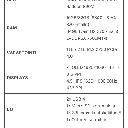
Radeon 890M
16GB/32GB (8840U & HX
370 -mallit)
RAM
64GB (vain HX 370 -malli)
LPDDR5X 7500MT/s
1TB / 2TB M.2 2230 PCIe
VARASTOINTI
4.0
7″ OLED 1920×1080 144Hz
315 PPI
DISPLAYS
4.5″ IPS 1620×1080 60Hz
433 PPI
2x USB 4
1x Micro SD-kortinlukija
I/O
1x 3,5 mm:n kuulokeliitäntä
1x Optinen sormihiiri