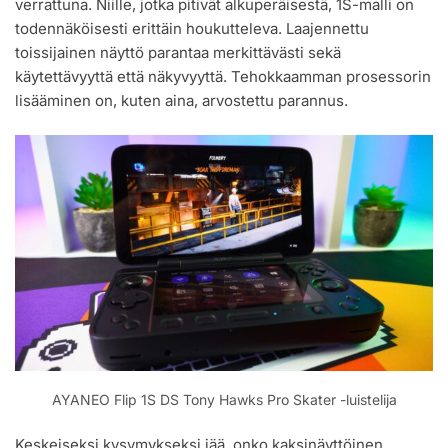
verrattuna. Niille, jotka pitivät alkuperäisestä, 1S-malli on
todennäköisesti erittäin houkutteleva. Laajennettu
toissijainen näyttö parantaa merkittävästi sekä
käytettävyyttä että näkyvyyttä. Tehokkaamman prosessorin
lisääminen on, kuten aina, arvostettu parannus.
AYANEO Flip 1S DS Tony Hawks Pro Skater -luistelija
Keskeiseksi kysymykseksi jää, onko kaksinäyttöinen