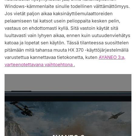
Windows-kämmenlaite sinulle todellinen välttämättömyys.
Jos vietät paljon aikaa kaksinäyttöemulaattoreiden
pelaamiseen tai katsot usein pelioppaita kesken pelin,
vastaus on ehdottomasti kyllä. Sitä vastoin käytät sitä
luultavasti vain lyhyen aikaa, ennen kuin uutuudenviehätys
katoaa ja lopetat sen käytön. Tässä tilanteessa suosittelen
pitämään mitä tahansa muuta HX 370 -käyttöjärjestelmällä
varustettua kannettavaa tietokonetta, kuten
AYANEO 3:a,
varteenotettavana vaihtoehtona .