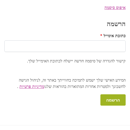
e
r
איפוס סיסמה
n
a
הרשמה
t
כתובת אימייל
*
i
v
e
:
קישור להגדרה של סיסמה חדשה יישלח לכתובת האימייל שלך.
A
המידע האישי שלך ישמש לתמיכה בחווייתך באתר זה, לניהול הגישה
לחשבונך ולמטרות אחרות המתוארות בהוראות שלנו
מדיניות פרטיות
.
l
t
הרשמה
e
r
A
n
l
a
t