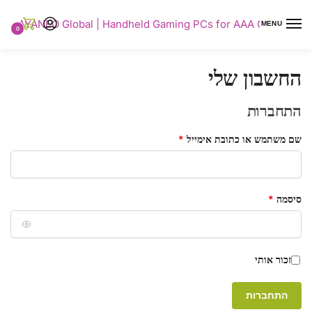
AYANEO Global | Handheld Gaming PCs for AAA Gaming
MENU
0
החשבון שלי
התחברות
שם משתמש או כתובת אימייל
*
סיסמה
*
A
זכור אותי
l
t
התחברות