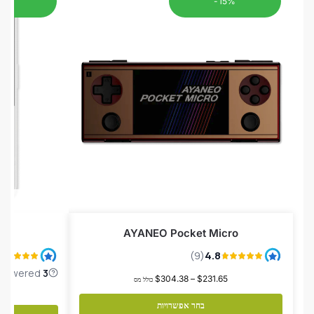
15%
-15%
MG
AYANEO Pocket Micro
$
304.38
–
$
231.65
כולל מס
1
בחר אפשרויות