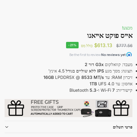
מבצע!
אייס פוקט אייאנו
$
613.13
-21%
$
777.56
כולל מס
מעבד: קוואלקום
G3x דור 2
תצוגה: מסך מגע
IPS ללא שוליים בגודל
4.5 אינץ'
זיכרון RAM: עד
8533 MT/s
LPDDR5X @
16GB
אחסון: עד
UFS 4.0
1TB
קישוריות: Wi-Fi
7
ו-Bluetooth
5.3
פרטי תשלום