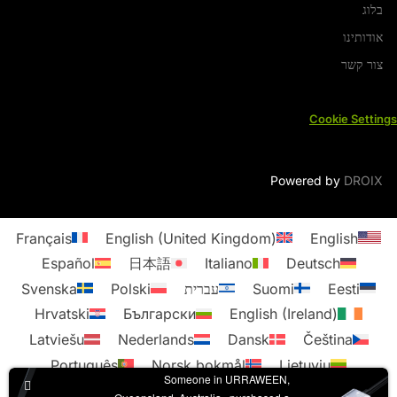
בלוג
אודותינו
צור קשר
Cookie Settings
Powered by
DROIX
Français
English (United Kingdom)
English
Español
日本語
Italiano
Deutsch
Eesti
Suomi
עברית
Polski
Svenska
Hrvatski
Български
English (Ireland)
Latviešu
Nederlands
Dansk
Čeština
Português
Norsk bokmål
Lietuvių
Someone in URRAWEEN,
Slovenščina
Slovenčina
Română