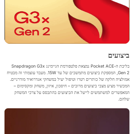
ביצועים
בליבת ה-Pocket ACE נמצאת פלטפורמת הגיימינג Snapdragon G3x
Gen 2, המספקת ביצועים מתמשכים של עד 15W. מעבד עוצמתי זה מבטיח
אמולציה חלקה של כותרים רטרו וטיפול יעיל במשחקי אנדרואיד מודרניים.
המכשיר מציע מצבי ביצועים מרובים – חיסכון, איזון, משחק ומקסימום –
המאפשרים למשתמשים לייעל את הביצועים בהתבסס על צרכי המשחק
שלהם.