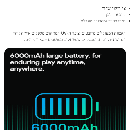
צל ריקוד שחור
להב אור לבן
רטרו פאוור (מהדורה מוגבלת)
הקצוות המעוקלים מרובעים וציפוי ה-UV המתקדם מספקים אחיזה נוחה
ותחושה יוקרתית, ומבטיחים שמשחקים ממושכים יישארו מהנים.