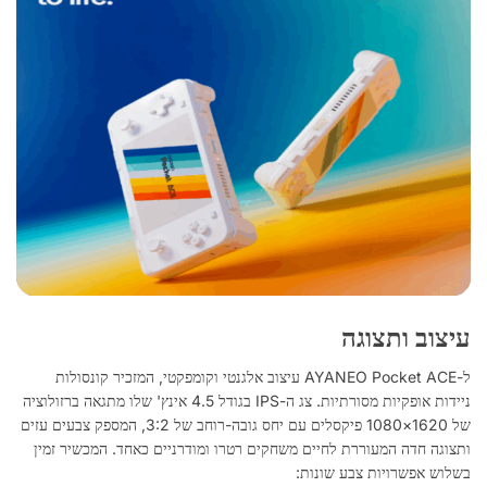
עיצוב ותצוגה
ל-AYANEO Pocket ACE עיצוב אלגנטי וקומפקטי, המזכיר קונסולות
ניידות אופקיות מסורתיות. צג ה-IPS בגודל 4.5 אינץ' שלו מתגאה ברזולוציה
של 1620×1080 פיקסלים עם יחס גובה-רוחב של 3:2, המספק צבעים עזים
ותצוגה חדה המעוררת לחיים משחקים רטרו ומודרניים כאחד. המכשיר זמין
בשלוש אפשרויות צבע שונות: