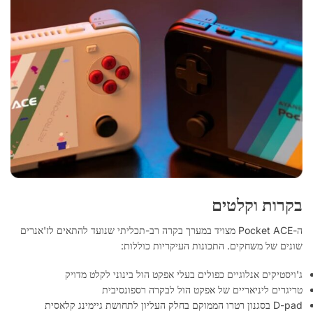
בקרות וקלטים
ה-Pocket ACE מצויד במערך בקרה רב-תכליתי שנועד להתאים לז'אנרים
שונים של משחקים. התכונות העיקריות כוללות:
ג'ויסטיקים אנלוגיים כפולים בעלי אפקט הול בינוני לקלט מדויק
טריגרים ליניאריים של אפקט הול לבקרה רספונסיבית
D-pad בסגנון רטרו הממוקם בחלק העליון לתחושת גיימינג קלאסית