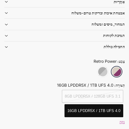
אַחֲרָיוּת
אבטחת איכות ובדיקות טרום-משלוח
תמחור, מיסים ומשלוח
תמיכת לקוחות
החבילה כוללת
Retro Power
צֶבַע
:
Shadow Dance Black
Retro Power
16GB LPDDR5X / 1TB UFS 4.0
תְצוּרָה
:
8GB LPDDR5X / 128GB UFS 3.1
16GB LPDDR5X / 1TB UFS 4.0
נקה