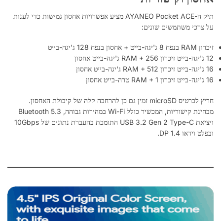
תיק ה-AYANEO Pocket ACE מציע אפשרויות אחסון גמישות כדי לענות
על צרכי משתמשים שונים:
זיכרון RAM בנפח 8 ג'יגה-בייט + אחסון בנפח 128 ג'יגה-בייט
12 ג'יגה-בייט זיכרון RAM + 256 ג'יגה-בייט אחסון
16 ג'יגה-בייט זיכרון RAM + 512 ג'יגה-בייט אחסון
16 ג'יגה-בייט זיכרון RAM + 1 טרה-בייט אחסון
חריץ לכרטיס microSD זמין גם כן להרחבה קלה של קיבולת האחסון.
מבחינת קישוריות, המכשיר כולל Wi-Fi במהירות גבוהה, Bluetooth 5.3
ויציאת USB 3.2 Gen 2 Type-C התומכת בהעברת נתונים של 10Gbps
ובפלט וידאו DP 1.4.