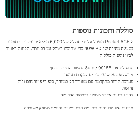
סוללה ותכונות נוספות
ה-Pocket ACE מופעל על ידי סוללה של 6,000 מיליאמפר/שעה, התומכת
בטעינה מהירה של 40W PD כדי שתוכלו לשחק זמן רב יותר. תכונות ראויות
לציון נוספות כוללות:
מנוע ליניארי Surge 0916B למשוב הפטיטי סוחף
גירוסקופ בעל שישה צירים לבקרת תנועה
מערכת קירור מתקדמת עם מאוורר דק במיוחד, סנפירי פיזור חום ולוח
נחושת
זיהוי טביעות אצבע משולב בכפתור ההפעלה
תכונות אלו מבטיחות ביצועים אופטימליים וחוויית משחק משופרת