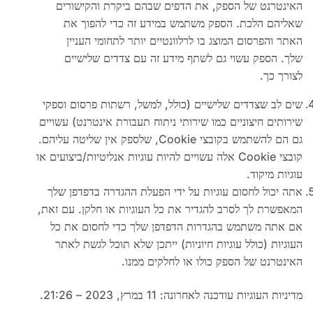
האינטרנט של הספק, את הדפים שבהם ביקרת והקישורים
שאליהם הלכת. הספק משתמש במידע זה כדי להפוך את
האתר והפרסום המוצג בו לרלוונטיים יותר לתחומי העניין
שלך. הספק עשוי גם לשתף מידע זה עם צדדים שלישיים
לצורך כך.
שים לב שצדדים שלישיים (כולל, למשל, רשתות פרסום וספקי
שירותים חיצוניים כמו שירותי ניתוח תעבורת אינטרנט) עשויים
גם הם להשתמש בקובצי Cookie, שלספק אין שליטה עליהם.
קובצי Cookie אלה עשויים להיות עוגיות אנליטיות/ביצועים או
עוגיות מיקוד.
אתה יכול לחסום עוגיות על ידי הפעלת ההגדרה בדפדפן שלך
המאפשרת לך לסרב להגדיר את כל העוגיות או חלקן. עם זאת,
אם אתה משתמש בהגדרות הדפדפן שלך כדי לחסום את כל
העוגיות (כולל עוגיות חיוניות) ייתכן שלא תוכל לגשת לאתר
האינטרנט של הספק כולו או לחלקים ממנו.
מדיניות העוגיות עודכנה לאחרונה: 11 במרץ, 2023 – 21:26.