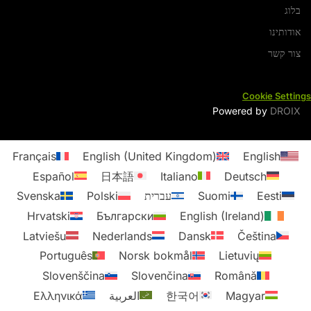
בלוג
אודותינו
צור קשר
Cookie Settings
Powered by
DROIX
Français
English (United Kingdom)
English
Español
日本語
Italiano
Deutsch
Eesti
Suomi
עברית
Polski
Svenska
Hrvatski
Български
English (Ireland)
Latviešu
Nederlands
Dansk
Čeština
Português
Norsk bokmål
Lietuvių
Slovenščina
Slovenčina
Română
Magyar
한국어
العربية
Ελληνικά