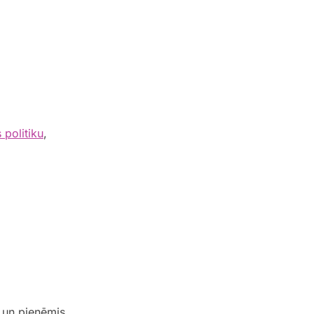
politiku
,
 un pieņēmis