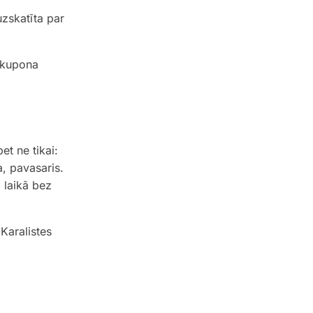
zskatīta par
u kupona
t ne tikai:
, pavasaris.
 laikā bez
Karalistes