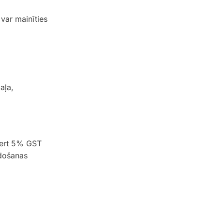
var mainīties
aļa,
tvert 5% GST
rdošanas