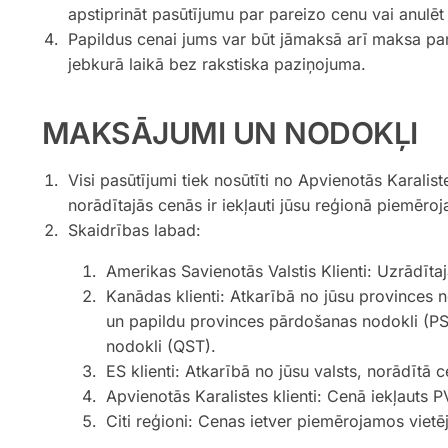
apstiprināt pasūtījumu par pareizo cenu vai anulēt
Papildus cenai jums var būt jāmaksā arī maksa par 
jebkurā laikā bez rakstiska paziņojuma.
MAKSĀJUMI UN NODOKĻI
Visi pasūtījumi tiek nosūtīti no Apvienotās Karalis
norādītajās cenās ir iekļauti jūsu reģionā piemēroj
Skaidrības labad:
Amerikas Savienotās Valstis Klienti: Uzrādīta
Kanādas klienti: Atkarībā no jūsu provinces n
un papildu provinces pārdošanas nodokli (P
nodokli (QST).
ES klienti: Atkarībā no jūsu valsts, norādītā
Apvienotās Karalistes klienti: Cenā iekļauts 
Citi reģioni: Cenas ietver piemērojamos viet