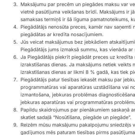
Maksājumu par precēm un piegādes maksu var veikt
vietnē pasūtījuma veikšanas brīdī. Maksājums ir jā
samaksas termiņš ir šā līguma pamatnoteikums, ku
Piegādātājs nenosūta preces, kamēr nav saņemti n
piegādātas ar kredīta nosacījumiem.
Jūs veicat maksājumus bez jebkādiem atskaitījumie
Piegādātājs jums izmaksā summu, kas vienāda ar š
Ja Piegādātājs piekrīt piegādāt preces uz kredīta
izrakstīšanas dienas. Ja maksājums netiek veikts n
izrakstīšanas dienas ar likmi 8 % gadā, kas tiek pi
Piegādātājs patur tiesības iekasēt maksu par jeb
programmatūras vai aparatūras uzstādīšana vai no
izmantošana, jebkuras problēmas diagnosticēšana 
jebkuras aparatūras vai programmatūras problēmu
Papildu skaidrojumus par pienākumiem saskaņā ar
skatiet sadaļā “Nosūtīšana, piegāde un piegāde”.
Reizēm mūsu maksājumu pakalpojumu sniedzējs var
gadījumos mēs paturam tiesības pirms pasūtījuma a