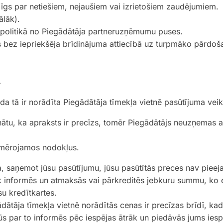
īgs par netiešiem, nejaušiem vai izrietošiem zaudējumiem.
ālāk).
 politikā no Piegādātāja partneruzņēmumu puses.
 bez iepriekšēja brīdinājuma attiecībā uz turpmāko pārdoš
A
a tā ir norādīta Piegādātāja tīmekļa vietnē pasūtījuma veik
nātu, ka apraksts ir precīzs, tomēr Piegādātājs neuzņemas a
iemērojamos nodokļus.
a, saņemot jūsu pasūtījumu, jūsu pasūtītās preces nav piee
rāk informēs un atmaksās vai pārkreditēs jebkuru summu, ko 
u kredītkartes.
gādātāja tīmekļa vietnē norādītās cenas ir precīzas brīdī, kad
jūs par to informēs pēc iespējas ātrāk un piedāvās jums iespē