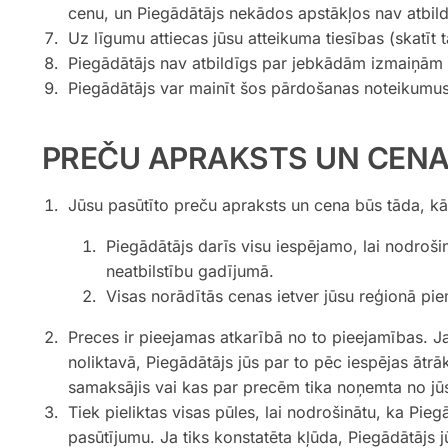
cenu, un Piegādātājs nekādos apstākļos nav atbild
Uz līgumu attiecas jūsu atteikuma tiesības (skatīt t
Piegādātājs nav atbildīgs par jebkādām izmaiņām
Piegādātājs var mainīt šos pārdošanas noteikumus
PREČU APRAKSTS UN CEN
Jūsu pasūtīto preču apraksts un cena būs tāda, kād
Piegādātājs darīs visu iespējamo, lai nodroši
neatbilstību gadījumā.
Visas norādītās cenas ietver jūsu reģionā p
Preces ir pieejamas atkarībā no to pieejamības. J
noliktavā, Piegādātājs jūs par to pēc iespējas āt
samaksājis vai kas par precēm tika noņemta no jūs
Tiek pieliktas visas pūles, lai nodrošinātu, ka Pie
pasūtījumu. Ja tiks konstatēta kļūda, Piegādātājs 