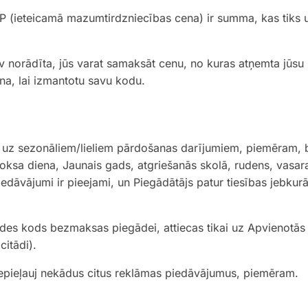
P (ieteicamā mazumtirdzniecības cena) ir summa, kas tiks u
nav norādīta, jūs varat samaksāt cenu, no kuras atņemta jūs
na, lai izmantotu savu kodu.
 uz sezonāliem/lieliem pārdošanas darījumiem, piemēram, be
oksa diena, Jaunais gads, atgriešanās skolā, rudens, vasara
edāvājumi ir pieejami, un Piegādātājs patur tiesības jebkurā
ides kods bezmaksas piegādei, attiecas tikai uz Apvienotās 
citādi).
epieļauj nekādus citus reklāmas piedāvājumus, piemēram.