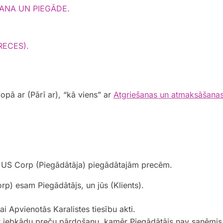
ANA UN PIEGĀDE.
RECES).
opā ar (Pārī ar), “kā viens” ar
Atgriešanas un atmaksāšanas 
X US Corp (Piegādātāja) piegādātajām precēm.
p) esam Piegādātājs, un jūs (Klients).
 Apvienotās Karalistes tiesību akti.
ar jebkādu preču pārdošanu, kamēr Piegādātājs nav saņēmis