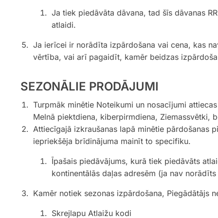
Ja tiek piedāvāta dāvana, tad šīs dāvanas RR
atlaidi.
Ja ierīcei ir norādīta izpārdošana vai cena, kas 
vērtība, vai arī pagaidīt, kamēr beidzas izpārdoša
SEZONĀLIE PRODĀJUMI
Turpmāk minētie Noteikumi un nosacījumi attiecas
Melnā piektdiena, kiberpirmdiena, Ziemassvētki, b
Attiecīgajā izkraušanas lapā minētie pārdošanas pi
iepriekšēja brīdinājuma mainīt to specifiku.
Īpašais piedāvājums, kurā tiek piedāvāts atla
kontinentālās daļas adresēm (ja nav norādīts 
Kamēr notiek sezonas izpārdošana, Piegādātājs n
Skrejlapu Atlaižu kodi