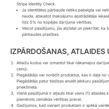
Stripe Identity Check.
Ja identitātes pārbaude netiks pabeigta vai neti
nauda, atskaitot maksājumu apstrādātāja iekas
līdz 5% no kopējās darījuma vērtības.
Veicot pasūtījumu, jūs atzīstat un piekrītat, ka 
pārbaudes prasības.
IZPĀRDOŠANAS, ATLAIDES
Atlaižu kodus var izmantot tikai nākamajos darīju
cenu).
Piegādātājs var norādīt produktus, kas ir daļa no 
Piegādātājs patur tiesības anulēt jebkuru pasūtīju
priekšmeta.
Vienā pasūtījumā ir atļauts tikai viens (1) atlaide
piemērots zemākās vērtības precei.
Gadījumos, kad vienam produktam ir spēkā vairāki at