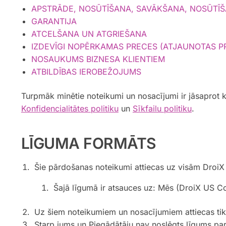
APSTRĀDE, NOSŪTĪŠANA, SAVĀKŠANA, NOSŪTĪŠ
GARANTIJA
ATCELŠANA UN ATGRIEŠANA
IZDEVĪGI NOPĒRKAMAS PRECES (ATJAUNOTAS P
NOSAUKUMS BIZNESA KLIENTIEM
ATBILDĪBAS IEROBEŽOJUMS
Turpmāk minētie noteikumi un nosacījumi ir jāsaprot k
Konfidencialitātes politiku
un
Sīkfailu politiku
.
LĪGUMA FORMĀTS
Šie pārdošanas noteikumi attiecas uz visām Droi
Šajā līgumā ir atsauces uz: Mēs (DroiX US Cor
Uz šiem noteikumiem un nosacījumiem attiecas tikai
Starp jums un Piegādātāju nav noslēgts līgums p