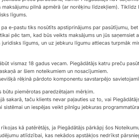
 maksājumu pilnā apmērā (ar norēķinu līdzekļiem). Tiklīdz 
disks līgums.
pa e-pastu tiks nosūtīts apstiprinājums par pasūtījumu, bet
tikai pēc tam, kad būs veikts maksājums un jūs saņemsiet 
šs juridisks līgums, un uz jebkuru līgumu attiecas turpmāk mi
jābūt vismaz 18 gadus vecam. Piegādātājs katru preču pasū
 saskaņā ar šiem noteikumiem un nosacījumiem.
sevišķā rēķinā pārdoto komponentu savstarpējo savietojam
eces būtu piemērotas paredzētajam mērķim.
 sakarā, taču klients nevar paļauties uz to, vai Piegādātājs
i sistēmai un iespējas veikt pilnīgu jebkuras programmatūra
 rīkojas kā patērētājs, ja Piegādātājs pārkāpj šos Noteikumu
 zaudējumu atlīdzībai, kas nekādos apstākļos nedrīkst pārsnie