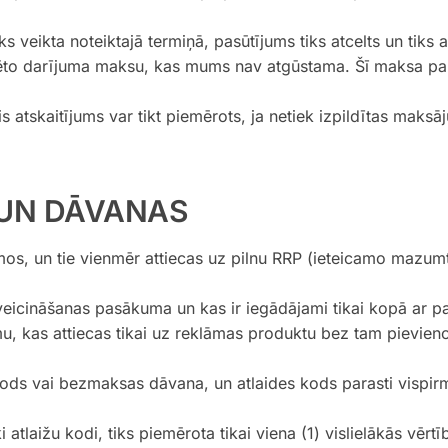
ks veikta noteiktajā termiņā, pasūtījums tiks atcelts un tiks
ēto darījuma maksu, kas mums nav atgūstama. Šī maksa par
šis atskaitījums var tikt piemērots, ja netiek izpildītas maks
 UN DĀVANAS
mos, un tie vienmēr attiecas uz pilnu RRP (ieteicamo mazum
veicināšanas pasākuma un kas ir iegādājami tikai kopā ar pa
mu, kas attiecas tikai uz reklāmas produktu bez tam pievien
s kods vai bezmaksas dāvana, un atlaides kods parasti vispir
laižu kodi, tiks piemērota tikai viena (1) vislielākās vērtīb