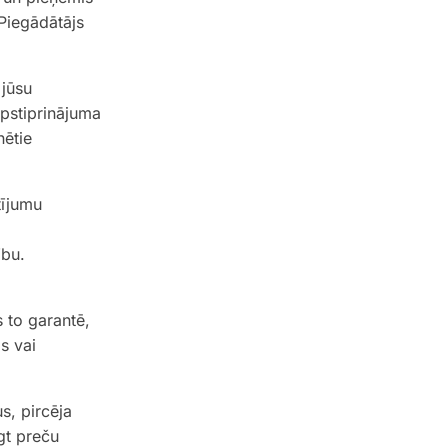
Piegādātājs
 jūsu
apstiprinājuma
nētie
tījumu
ību.
 to garantē,
s vai
s, pircēja
gt preču