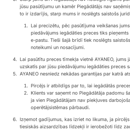
jūsu pasūtījumu un kamēr Piegādātājs nav saņēmis
to ir izdarījis, starp mums ir noslēgts saistošs juri
Lai precizētu, pēc pasūtījuma veikšanas jums 
piedāvājums iegādāties preces tiks pieņemts 
e-pastu. Tieši šajā brīdī tiek noslēgts saisto
noteikumi un nosacījumi.
Lai pasūtītu preces tīmekļa vietnē AYANEO, jums 
uzskatīs par jūsu piedāvājumu iegādāties preces
AYANEO nesniedz nekādas garantijas par katrā at
Pircējs ir atbildīgs par to, lai iegādātās pr
Klients var saņemt no Piegādātāja padomu šajā
ja vien Piegādātājam nav piekļuves darbojoša
operētājsistēmas pārbaudi.
Izņemot gadījumus, kas izriet no likuma, ja pircējs
tiesiskās aizsardzības līdzekļi ir ierobežoti līdz