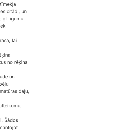
tīmekļa
es citādi, un
igt līgumu.
iek
asa, lai
ēķina
tus no rēķina
aude un
pēju
matūras daļu,
atteikumu,
i. Šādos
mantojot