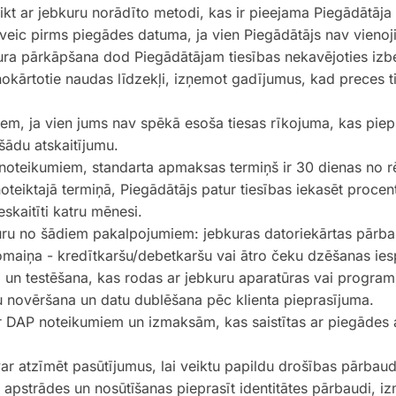
 ar jebkuru norādīto metodi, kas ir pieejama Piegādātāja 
veic pirms piegādes datuma, ja vien Piegādātājs nav vienoji
ra pārkāpšana dod Piegādātājam tiesības nekavējoties izbe
okārtotie naudas līdzekļi, izņemot gadījumus, kad preces t
m, ja vien jums nav spēkā esoša tiesas rīkojuma, kas piepr
ādu atskaitījumu.
 noteikumiem, standarta apmaksas termiņš ir 30 dienas no r
oteiktajā termiņā, Piegādātājs patur tiesības iekasēt procen
eskaitīti katru mēnesi.
kuru no šādiem pakalpojumiem: jebkuras datoriekārtas pārb
maiņa - kredītkaršu/debetkaršu vai ātro čeku dzēšanas ies
un testēšana, kas rodas ar jebkuru aparatūras vai program
 novēršana un datu dublēšana pēc klienta pieprasījuma.
 DAP noteikumiem un izmaksām, kas saistītas ar piegādes 
 atzīmēt pasūtījumus, lai veiktu papildu drošības pārbaud
pstrādes un nosūtīšanas pieprasīt identitātes pārbaudi, iz