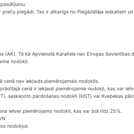
 pasūtījumu.
preču piegādi. Tas ir atkarīgs no Piegādātāja ieskatiem un 
tes (AK). Tā kā Apvienotā Karaliste nav Eiropas Savienības d
amie nodokļi.
jā cenā nav iekļauts piemērojamais nodoklis.
orādītajā cenā ir iekļauti piemērojamie nodokļi, kas var ie
ST), saskaņoto pārdošanas nodokli (HST) vai Kvebekas pā
 cena ietver piemērojamo nodokli, kas var būt līdz 25%.
PVN
ējos nodokļus