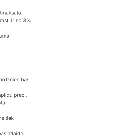
 atmaksāta
asti ir no 3%
ājuma
tirdzniecības
pildu preci.
otā
ms tiek
as atlaide.