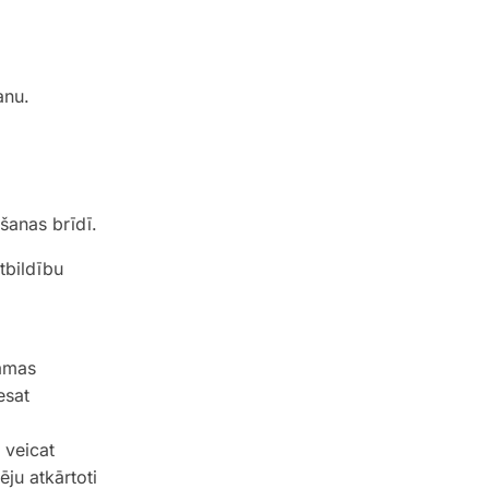
anu.
šanas brīdī.
tbildību
jamas
esat
 veicat
ju atkārtoti