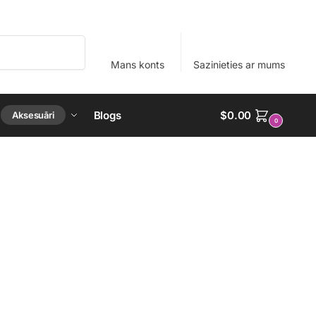
Meklēšana
Mans konts
Sazinieties ar mums
Blogs
$
0.00
Aksesuāri
0