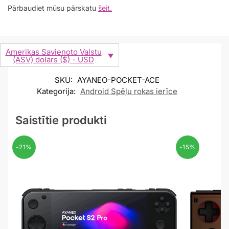
Pārbaudiet mūsu pārskatu
šeit.
Amerikas Savienoto Valstu
(ASV) dolārs ($) - USD
SKU:
AYANEO-POCKET-ACE
Kategorija:
Android Spēļu rokas ierīce
Saistītie produkti
-21%
-15%