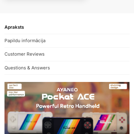
a
t
i
v
Apraksts
e
:
Papildu informācija
Customer Reviews
Questions & Answers