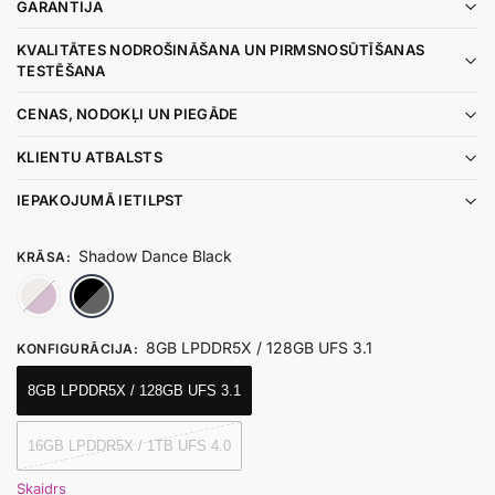
GARANTIJA
KVALITĀTES NODROŠINĀŠANA UN PIRMSNOSŪTĪŠANAS
TESTĒŠANA
CENAS, NODOKĻI UN PIEGĀDE
KLIENTU ATBALSTS
IEPAKOJUMĀ IETILPST
Shadow Dance Black
KRĀSA
:
Retro Power
Shadow Dance Black
8GB LPDDR5X / 128GB UFS 3.1
KONFIGURĀCIJA
:
8GB LPDDR5X / 128GB UFS 3.1
16GB LPDDR5X / 1TB UFS 4.0
Skaidrs