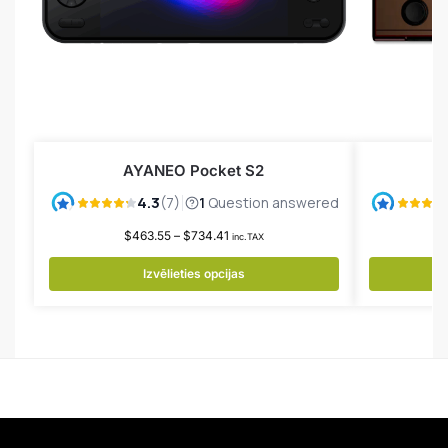
AYANEO Pocket S2
A
$
463.55
–
$
734.41
inc.TAX
Izvēlieties opcijas