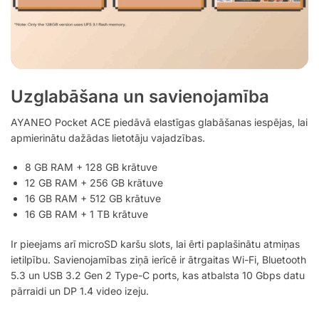
Uzglabāšana un savienojamība
AYANEO Pocket ACE piedāvā elastīgas glabāšanas iespējas, lai
apmierinātu dažādas lietotāju vajadzības.
8 GB RAM + 128 GB krātuve
12 GB RAM + 256 GB krātuve
16 GB RAM + 512 GB krātuve
16 GB RAM + 1 TB krātuve
Ir pieejams arī microSD karšu slots, lai ērti paplašinātu atmiņas
ietilpību. Savienojamības ziņā ierīcē ir ātrgaitas Wi-Fi, Bluetooth
5.3 un USB 3.2 Gen 2 Type-C ports, kas atbalsta 10 Gbps datu
pārraidi un DP 1.4 video izeju.