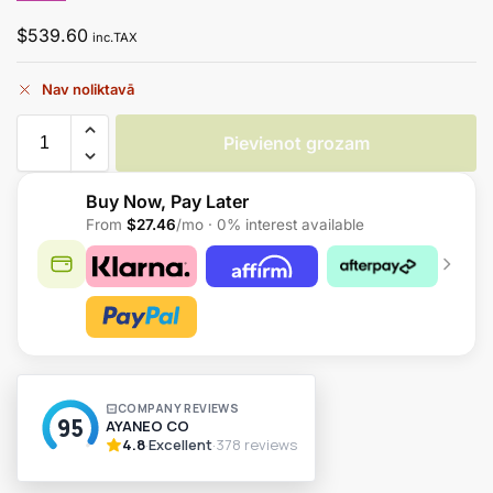
$
539.60
inc.TAX
Nav noliktavā
Pievienot grozam
Buy Now, Pay Later
From
$27.46
/mo · 0% interest available
A
l
t
e
r
n