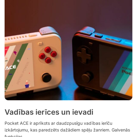
Vadības ierīces un ievadi
Pocket ACE ir aprīkots ar daudzpusīgu vadības ierīču
izkārtojumu, kas paredzēts dažādiem spēļu žanriem. Galvenās
funkcijas.