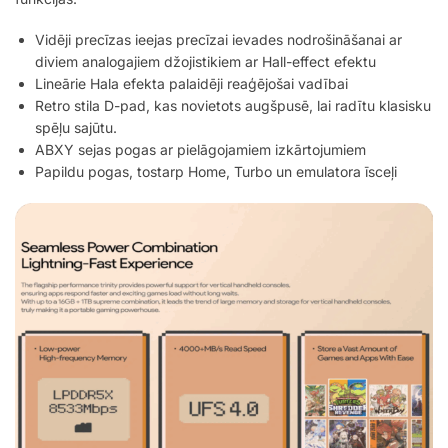
Vidēji precīzas ieejas precīzai ievades nodrošināšanai ar
diviem analogajiem džojistikiem ar Hall-effect efektu
Lineārie Hala efekta palaidēji reaģējošai vadībai
Retro stila D-pad, kas novietots augšpusē, lai radītu klasisku
spēļu sajūtu.
ABXY sejas pogas ar pielāgojamiem izkārtojumiem
Papildu pogas, tostarp Home, Turbo un emulatora īsceļi