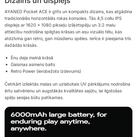
Dizains un displejs
AYANEO Pocket ACE ir glīts un kompakts dizains, kas atgādina
tradicionālās horizontālās rokas konsoles. Tās 4,5 collu IPS
displejs ar 1620 × 1080 pikseļu izšķirtspēju un 3:2 malu
attiecību nodrošina spilgtas krāsas un asu vizuālo tēlu, kas
atdzīvina gan retro, gan mūsdienu spēles. Ierīce ir pieejama trīs
dažādās krāsās.
Ēnu deja melnā krāsā
Gaismas asmens balts
Retro Power (ierobežots izdevums)
Četrkārt izliektās malas un uzlabotais UV pārklājums nodrošina
ērtu satvērienu un augstākās kvalitātes sajūtu, lai ilgstošas
spēļu sesijas būtu patīkamas.