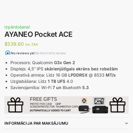
Izpārdošana!
AYANEO Pocket ACE
$
539.60
inc.TAX
Procesors: Qualcomm
G3x Gen 2
Displejs: 4,5″ IPS
skārienjūtīgais ekrāns bez robežām
Operatīvā atmiņa: Līdz 16 GB
LPDDR5X
@ 8533
MT/s
Uzglabāšana: Līdz
1 TB UFS
4.0
Savienojamība: Wi-Fi
7 un
Bluetooth
5.3
INFORMĀCIJA PAR MAKSĀJUMU