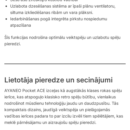
Uzlabota dzesēšanas sistēma ar īpaši plānu ventilatoru,
siltuma izkliedēšanas ribām un vara plāksni.
Iedarbināšanas pogā integrēta pirkstu nospiedumu
atpazīšana
Šīs funkcijas nodrošina optimālu veiktspēju un uzlabotu spēļu
pieredzi.
Lietotāja pieredze un secinājumi
AYANEO Pocket ACE izceļas kā augstākās klases rokas spēļu
ierīce, kas atspoguļo klasisko retro spēļu būtību, vienlaikus
nodrošinot mūsdienu tehnoloģiju jaudu un daudzpusību. Tās
kompaktais dizains, jaudīgā veiktspēja un pielāgojamās
vadības ierīces padara to par izcilu izvēli tiem spēlētājiem, kas
meklē pārnēsājamu un aizraujošu spēļu pieredzi.