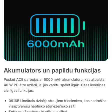
Akumulators un papildu funkcijas
Pocket ACE darbojas ar 6000 mAh akumulatoru, kas atbalsta
40 W PD ātro uzlādi, lai jūs varētu spēlēt ilgāk. Citas ievērības
cienīgas funkcijas.
0916B Lineārais dzinējs straujiem triecieniem, kas nodrošina
visaptverošu haptisko atgriezenisko saiti
Sešu asu žiroskops kustību vadībai