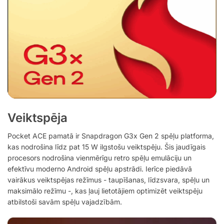
Veiktspēja
Pocket ACE pamatā ir Snapdragon G3x Gen 2 spēļu platforma,
kas nodrošina līdz pat 15 W ilgstošu veiktspēju. Šis jaudīgais
procesors nodrošina vienmērīgu retro spēļu emulāciju un
efektīvu moderno Android spēļu apstrādi. Ierīce piedāvā
vairākus veiktspējas režīmus - taupīšanas, līdzsvara, spēļu un
maksimālo režīmu -, kas ļauj lietotājiem optimizēt veiktspēju
atbilstoši savām spēļu vajadzībām.