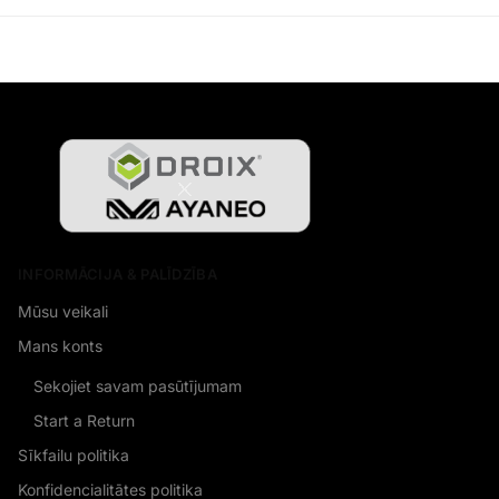
INFORMĀCIJA & PALĪDZĪBA
Mūsu veikali
Mans konts
Sekojiet savam pasūtījumam
Start a Return
Sīkfailu politika
Konfidencialitātes politika