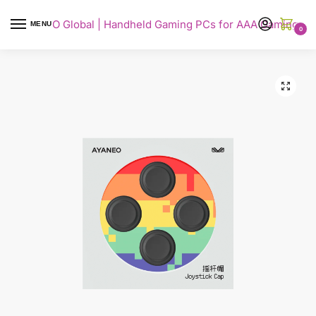
AYANEO Global | Handheld Gaming PCs for AAA Gaming
MENU
0