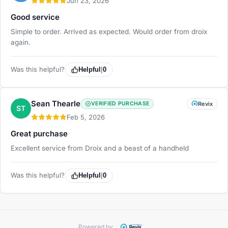
Jun 23, 2026
Good service
Simple to order. Arrived as expected. Would order from droix
again.
Was this helpful?
Helpful
|
0
Sean Thearle
VERIFIED PURCHASE
Revix
ST
Feb 5, 2026
Great purchase
Excellent service from Droix and a beast of a handheld
Was this helpful?
Helpful
|
0
Powered by