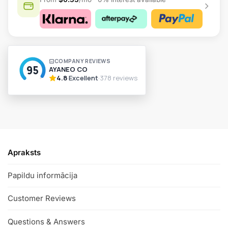
A
l
t
e
r
n
a
t
i
v
Apraksts
e
:
Papildu informācija
Customer Reviews
Questions & Answers