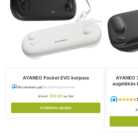
AYANEO Pocket EVO korpuss
AYANEO 3 
augstākās k
$
12.83
$
15.67
inc.TAX
Izvēlieties opcijas
$