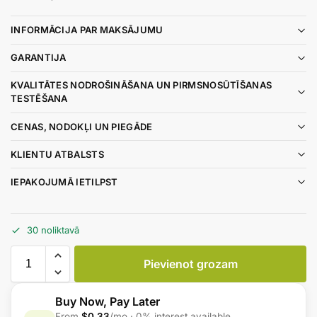
INFORMĀCIJA PAR MAKSĀJUMU
GARANTIJA
KVALITĀTES NODROŠINĀŠANA UN PIRMSNOSŪTĪŠANAS
TESTĒŠANA
CENAS, NODOKĻI UN PIEGĀDE
KLIENTU ATBALSTS
IEPAKOJUMĀ IETILPST
30 noliktavā
Pievienot grozam
Buy Now, Pay Later
From
$0.33
/mo · 0% interest available