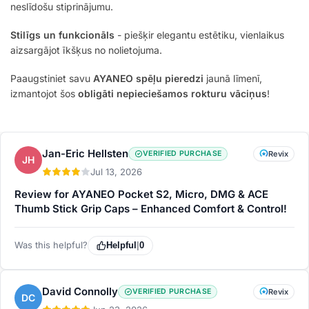
neslīdošu stiprinājumu.
Stilīgs un funkcionāls
- piešķir elegantu estētiku, vienlaikus
aizsargājot īkšķus no nolietojuma.
Paaugstiniet savu
AYANEO spēļu pieredzi
jaunā līmenī,
izmantojot šos
obligāti nepieciešamos rokturu vāciņus
!
Jan-Eric Hellsten
VERIFIED PURCHASE
Revix
JH
Jul 13, 2026
Review for AYANEO Pocket S2, Micro, DMG & ACE
Thumb Stick Grip Caps – Enhanced Comfort & Control!
Was this helpful?
Helpful
|
0
David Connolly
VERIFIED PURCHASE
Revix
DC