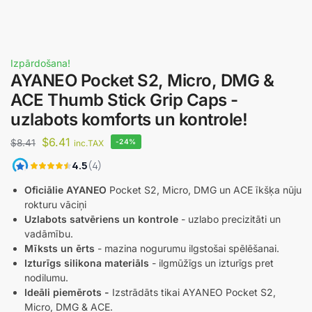
Izpārdošana!
AYANEO Pocket S2, Micro, DMG &
ACE Thumb Stick Grip Caps -
uzlabots komforts un kontrole!
$
6.41
$
8.41
-24%
inc.TAX
Oficiālie AYANEO
Pocket S2, Micro, DMG un ACE īkšķa nūju
rokturu vāciņi
Uzlabots satvēriens un kontrole
- uzlabo precizitāti un
vadāmību.
Mīksts un ērts
- mazina nogurumu ilgstošai spēlēšanai.
Izturīgs silikona materiāls
- ilgmūžīgs un izturīgs pret
nodilumu.
Ideāli piemērots -
Izstrādāts tikai AYANEO Pocket S2,
Micro, DMG & ACE.