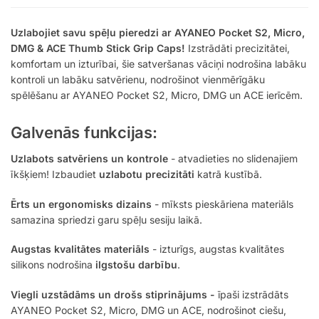
Uzlabojiet savu spēļu pieredzi ar AYANEO Pocket S2, Micro,
DMG & ACE Thumb Stick Grip Caps!
Izstrādāti precizitātei,
komfortam un izturībai, šie satveršanas vāciņi nodrošina labāku
kontroli un labāku satvērienu, nodrošinot vienmērīgāku
spēlēšanu ar AYANEO Pocket S2, Micro, DMG un ACE ierīcēm.
Galvenās funkcijas:
Uzlabots satvēriens un kontrole
- atvadieties no slidenajiem
īkšķiem! Izbaudiet
uzlabotu precizitāti
katrā kustībā.
Ērts un ergonomisks dizains
- mīksts pieskāriena materiāls
samazina spriedzi garu spēļu sesiju laikā.
Augstas kvalitātes materiāls
- izturīgs, augstas kvalitātes
silikons nodrošina
ilgstošu darbību
.
Viegli uzstādāms un drošs stiprinājums -
īpaši izstrādāts
AYANEO Pocket S2, Micro, DMG un ACE, nodrošinot ciešu,