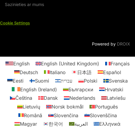
Sazinieties ar mums
Cookie Settings
Powered by
DROIX
English
English (United Kingdom)
Français
Deutsch
Italiano
日本語
Español
Eesti
Suomi
עברית
Polski
Svenska
English (Ireland)
Български
Hrvatski
Čeština
Dansk
Nederlands
Latviešu
Lietuvių
Norsk bokmål
Português
Română
Slovenčina
Slovenščina
Magyar
한국어
العربية
Ελληνικά