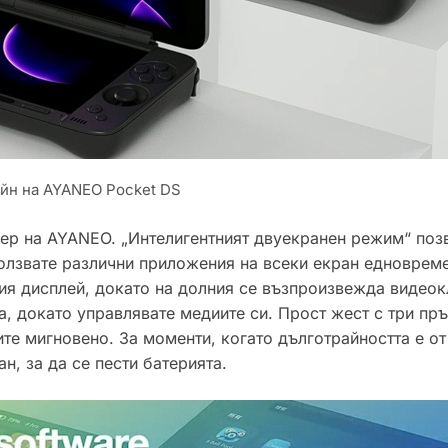
йн на AYANEO Pocket DS
уер на AYANEO. „Интелигентният двуекранен режим“ поз
олзвате различни приложения на всеки екран едноврем
ния дисплей, докато на долния се възпроизвежда видеок
а, докато управлявате медиите си. Прост жест с три пръ
те мигновено. За моменти, когато дълготрайността е о
н, за да се пести батерията.