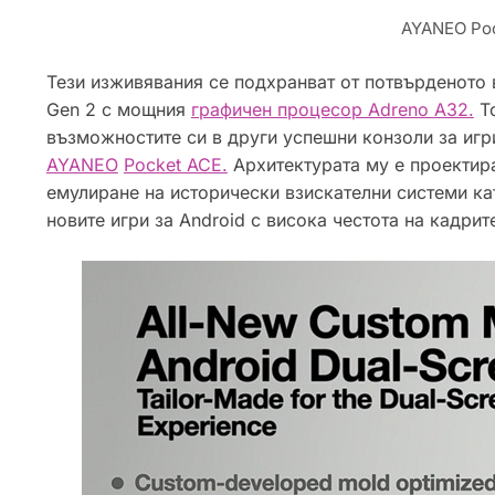
AYANEO Poc
Тези изживявания се подхранват от потвърденото
Gen 2 с мощния
графичен процесор Adreno A32.
То
възможностите си в други успешни конзоли за иг
AYANEO
Pocket ACE.
Архитектурата му е проектира
емулиране на исторически взискателни системи ка
новите игри за Android с висока честота на кадрит