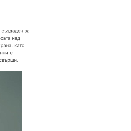
 създаден за
сата над
рана, като
енните
 свърши.