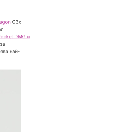
agon
G3x
ал
Pocket DMG и
за
ява най-