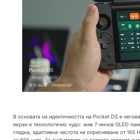
В основата на идентичността на Pocket DS е негов
екран е технологично чудо: жив 7-инчов OLED пан
гладка, адаптивна честота на опресняване от 165 
от 800 нита. За любителите на ретрото вторият ди