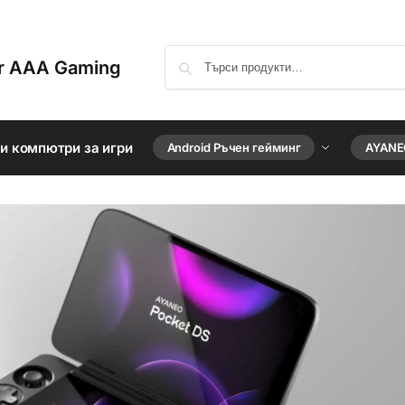
or AAA Gaming
ни компютри за игри
Android Ръчен гейминг
AYANE