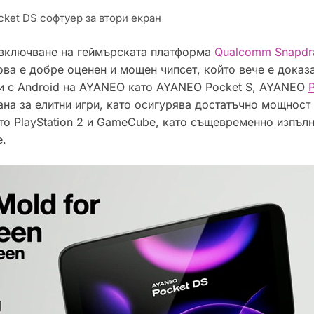
ket DS софтуер за втори екран
 включване на геймърската платформа
Qualcomm Snapdr
ва е добре оценен и мощен чипсет, който вече е доказ
ри с Android на AYANEO като AYANEO Pocket S, AYANEO
на за елитни игри, като осигурява достатъчно мощност 
то PlayStation 2 и GameCube, като същевременно изпълн
е.