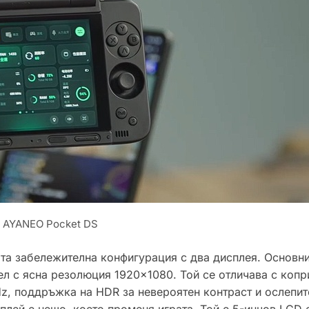
AYANEO Pocket DS
ата забележителна конфигурация с два дисплея. Основн
ел с ясна резолюция 1920×1080. Той се отличава с коп
Hz, поддръжка на HDR за невероятен контраст и ослепит
сплей е нещо, което променя играта. Той е 5-инчов LCD 