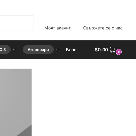
Търсене
Моят акаунт
Свържете се с нас
Блог
$
0.00
O 3
Аксесоари
0