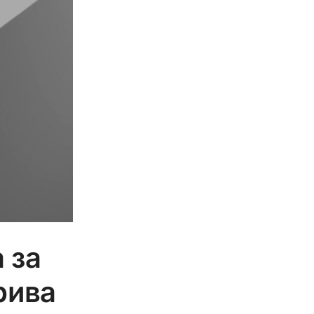
 за
рива