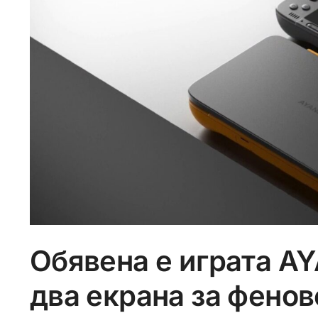
Обявена е играта AY
два екрана за фенов