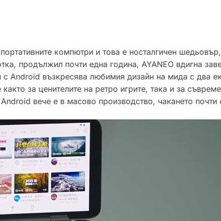
 портативните компютри и това е носталгичен шедьовър,
тка, продължил почти една година, AYANEO вдигна заве
с Android възкресява любимия дизайн на мида с два ек
както за ценителите на ретро игрите, така и за съврем
 Android вече е в масово производство, чакането почти