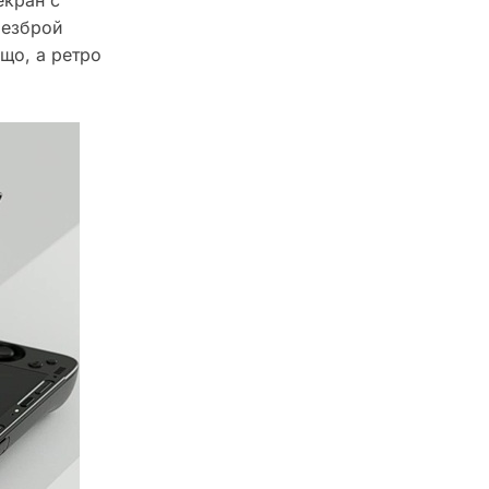
безброй
що, а ретро