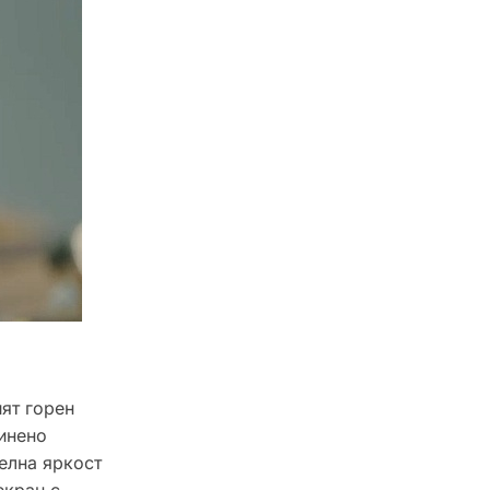
ият горен
ринено
елна яркост
екран с