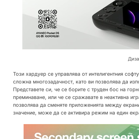
Диза
Този хардуер се управлява от интелигентния софт
сложна многозадачност, като ви позволява да изп
Представете си, че се борите с труден бос на гор
преминаване, или че се сражавате в неактивна игр
позволява да сменяте приложенията между екрани
значение, може да се активира режим на един екра