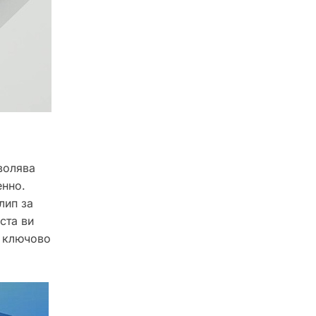
волява
енно.
лип за
ста ви
т ключово