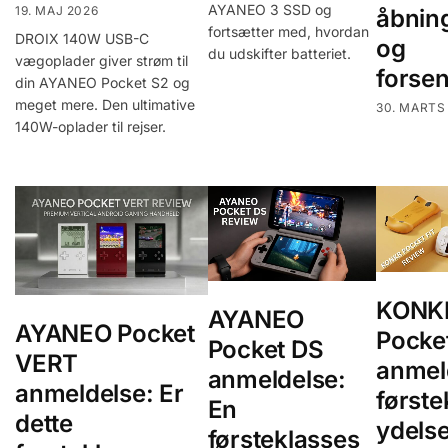
AYANEO 3 SSD og
19. MAJ 2026
åbning
fortsætter med, hvordan
DROIX 140W USB-C
og
du udskifter batteriet.
vægoplader giver strøm til
forse
din AYANEO Pocket S2 og
meget mere. Den ultimative
30. MARTS
140W-oplader til rejser.
KONK
AYANEO
AYANEO Pocket
Pocket
Pocket DS
VERT
anmel
anmeldelse:
anmeldelse: Er
første
En
dette
ydelse
førsteklasses