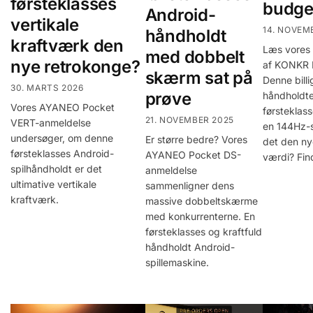
førsteklasses
budge
Android-
vertikale
14. NOVEM
håndholdt
kraftværk den
Læs vores
med dobbelt
nye retrokonge?
af KONKR 
skærm sat på
Denne bill
30. MARTS 2026
prøve
håndholdte
Vores AYANEO Pocket
førsteklass
21. NOVEMBER 2025
VERT-anmeldelse
en 144Hz-
undersøger, om denne
Er større bedre? Vores
det den ny
førsteklasses Android-
AYANEO Pocket DS-
værdi? Fin
spilhåndholdt er det
anmeldelse
ultimative vertikale
sammenligner dens
kraftværk.
massive dobbeltskærme
med konkurrenterne. En
førsteklasses og kraftfuld
håndholdt Android-
spillemaskine.