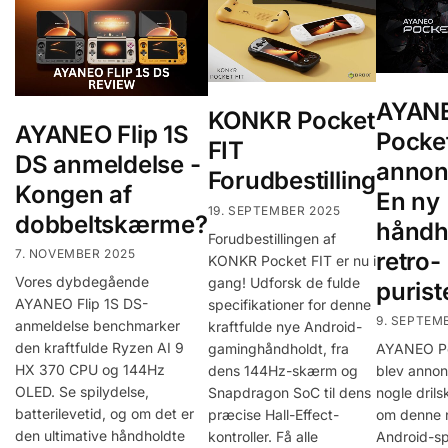
AYAN
KONKR Pocket
AYANEO Flip 1S
Pocke
FIT
DS anmeldelse -
annon
Forudbestilling
Kongen af
En ny
19. SEPTEMBER 2025
dobbeltskærme?
håndho
Forudbestillingen af
7. NOVEMBER 2025
retro-
KONKR Pocket FIT er nu i
Vores dybdegående
gang! Udforsk de fulde
purist
AYANEO Flip 1S DS-
specifikationer for denne
9. SEPTEM
anmeldelse benchmarker
kraftfulde nye Android-
den kraftfulde Ryzen AI 9
gaminghåndholdt, fra
AYANEO P
HX 370 CPU og 144Hz
dens 144Hz-skærm og
blev anno
OLED. Se spilydelse,
Snapdragon SoC til dens
nogle drils
batterilevetid, og om det er
præcise Hall-Effect-
om denne 
den ultimative håndholdte
kontroller. Få alle
Android-sp