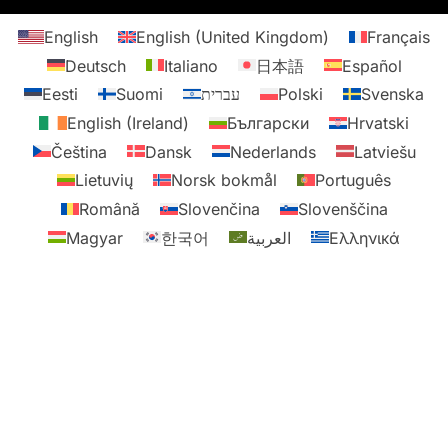
English
English (United Kingdom)
Français
Deutsch
Italiano
日本語
Español
Eesti
Suomi
עברית
Polski
Svenska
English (Ireland)
Български
Hrvatski
Čeština
Dansk
Nederlands
Latviešu
Lietuvių
Norsk bokmål
Português
Română
Slovenčina
Slovenščina
Magyar
한국어
العربية
Ελληνικά