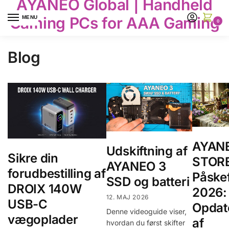
AYANEO Global | Handheld
Gaming PCs for AAA Gaming
MENU
0
Blog
AYAN
Udskiftning af
Sikre din
STOR
AYANEO 3
forudbestilling af
Påskef
SSD og batteri
DROIX 140W
2026:
12. MAJ 2026
USB-C
Opdat
Denne videoguide viser,
vægoplader
af
hvordan du først skifter