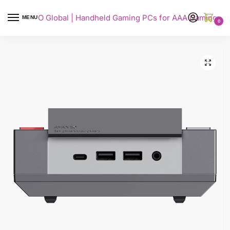
AYANEO Global | Handheld Gaming PCs for AAA Gaming
MENU
0