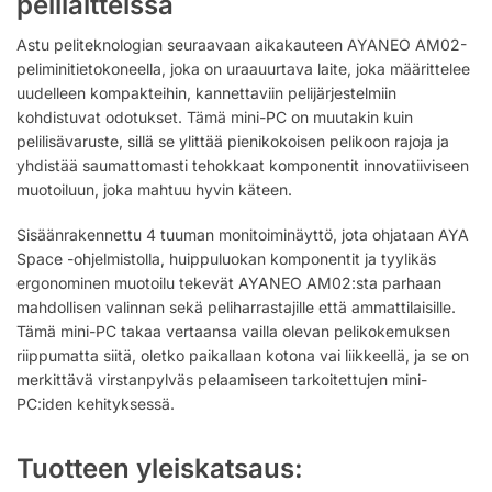
pelilaitteissa
Astu peliteknologian seuraavaan aikakauteen AYANEO AM02-
peliminitietokoneella, joka on uraauurtava laite, joka määrittelee
uudelleen kompakteihin, kannettaviin pelijärjestelmiin
kohdistuvat odotukset. Tämä mini-PC on muutakin kuin
pelilisävaruste, sillä se ylittää pienikokoisen pelikoon rajoja ja
yhdistää saumattomasti tehokkaat komponentit innovatiiviseen
muotoiluun, joka mahtuu hyvin käteen.
Sisäänrakennettu 4 tuuman monitoiminäyttö, jota ohjataan AYA
Space -ohjelmistolla, huippuluokan komponentit ja tyylikäs
ergonominen muotoilu tekevät AYANEO AM02:sta parhaan
mahdollisen valinnan sekä peliharrastajille että ammattilaisille.
Tämä mini-PC takaa vertaansa vailla olevan pelikokemuksen
riippumatta siitä, oletko paikallaan kotona vai liikkeellä, ja se on
merkittävä virstanpylväs pelaamiseen tarkoitettujen mini-
PC:iden kehityksessä.
Tuotteen yleiskatsaus: