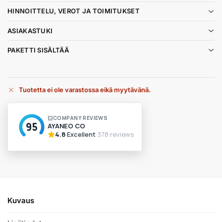
HINNOITTELU, VEROT JA TOIMITUKSET
ASIAKASTUKI
PAKETTI SISÄLTÄÄ
Tuotetta ei ole varastossa eikä myytävänä.
A
l
t
e
r
n
a
t
i
v
Kuvaus
e
: