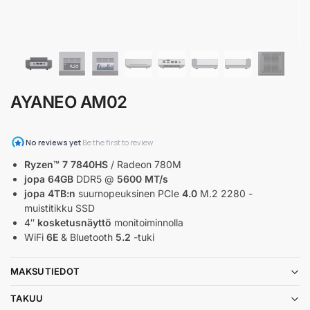
AYANEO AM02
Ryzen™ 7 7840HS
/ Radeon 780M
jopa 64GB
DDR5 @
5600 MT/s
jopa 4TB:n
suurnopeuksinen PCIe
4.0
M.2 2280 -
muistitikku SSD
4″
kosketusnäyttö
monitoiminnolla
WiFi
6E
& Bluetooth
5.2
-tuki
MAKSUTIEDOT
TAKUU