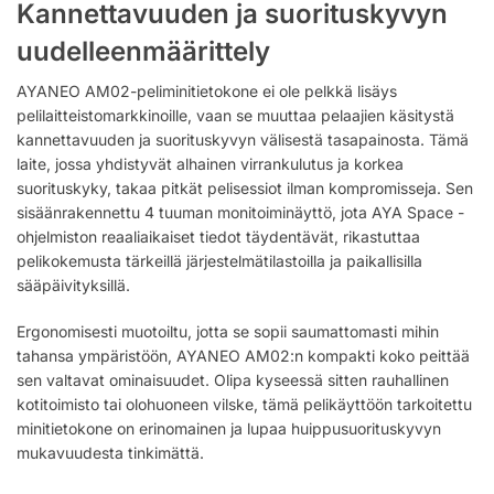
Kannettavuuden ja suorituskyvyn
uudelleenmäärittely
AYANEO AM02-peliminitietokone ei ole pelkkä lisäys
pelilaitteistomarkkinoille, vaan se muuttaa pelaajien käsitystä
kannettavuuden ja suorituskyvyn välisestä tasapainosta. Tämä
laite, jossa yhdistyvät alhainen virrankulutus ja korkea
suorituskyky, takaa pitkät pelisessiot ilman kompromisseja. Sen
sisäänrakennettu 4 tuuman monitoiminäyttö, jota AYA Space -
ohjelmiston reaaliaikaiset tiedot täydentävät, rikastuttaa
pelikokemusta tärkeillä järjestelmätilastoilla ja paikallisilla
sääpäivityksillä.
Ergonomisesti muotoiltu, jotta se sopii saumattomasti mihin
tahansa ympäristöön, AYANEO AM02:n kompakti koko peittää
sen valtavat ominaisuudet. Olipa kyseessä sitten rauhallinen
kotitoimisto tai olohuoneen vilske, tämä pelikäyttöön tarkoitettu
minitietokone on erinomainen ja lupaa huippusuorituskyvyn
mukavuudesta tinkimättä.