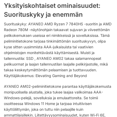
Yksityiskohtaiset ominaisuudet:
Suorituskyky ja enemmän
Suorituskyky: AYANEO AMD Ryzen 7 7840HS -suoritin ja AMD
Radeon 780M -näytönohjain takaavat sujuvan ja viiveettömän
pelikokemuksen useissa eri nimikkeissä ja sovelluksissa. Tämä
peliminitietokone tarjoaa tinkimättömän suorituskyvyn, olipa
kyse sitten uusimmista AAA-julkaisuista tai vaativien
ohjelmistojen monitehtävästä käyttämisestä. Muisti ja
tallennustila: SSD , AYANEO AM02 takaa salamannopeat
pelikuormat ja laajan tallennustilan laajalle pelikirjastolle, mikä
takaa keskeytymättömän pelaamisen ja tuottavuuden.
Käyttäjäkokemus: Elevating Gaming and Beyond
AYANEO AM02-peliminitietokone parantaa käyttäjäkokemusta
monipuolisella alustalla, joka tukee laajaa valikoimaa AAA-
Windows-pelejä, sovelluksia ja emulaattoreita. Se toimii
osoitteessa Windows 11 Home ja tarjoaa intuitiivisen
käyttöliittymän, joka on tuttu niin pelaajille kuin
ammattilaisillekin. Liitettävyysominaisuudet, kuten Wi-Fi 6E,