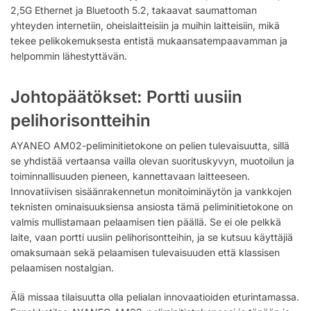
2,5G Ethernet ja Bluetooth 5.2, takaavat saumattoman
yhteyden internetiin, oheislaitteisiin ja muihin laitteisiin, mikä
tekee pelikokemuksesta entistä mukaansatempaavamman ja
helpommin lähestyttävän.
Johtopäätökset: Portti uusiin
pelihorisontteihin
AYANEO AM02-peliminitietokone on pelien tulevaisuutta, sillä
se yhdistää vertaansa vailla olevan suorituskyvyn, muotoilun ja
toiminnallisuuden pieneen, kannettavaan laitteeseen.
Innovatiivisen sisäänrakennetun monitoiminäytön ja vankkojen
teknisten ominaisuuksiensa ansiosta tämä peliminitietokone on
valmis mullistamaan pelaamisen tien päällä. Se ei ole pelkkä
laite, vaan portti uusiin pelihorisontteihin, ja se kutsuu käyttäjiä
omaksumaan sekä pelaamisen tulevaisuuden että klassisen
pelaamisen nostalgian.
Älä missaa tilaisuutta olla pelialan innovaatioiden eturintamassa.