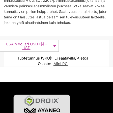
Ennakkotilaa AYANEO AM02-peliminitietokoneesi jo tänään ja
varmista paikkasi ensimmäisten joukossa, jotka saavat kokea
kannettavien pelien huipputehot. Saatavuus on rajoitettu, joten
tämä on tilaisuutesi astua pelaamisen tulevaisuuteen laitteella,
joka on yhtä ainutlaatuinen kuin tehokas.
USA:n dollari USD ($) -
USD
Tuotetunnus (SKU):
Ei saatavilla/-tietoa
Osasto:
Mini PC