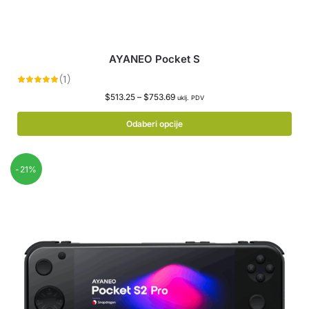
AYANEO Pocket S
$
513.25
–
$
753.69
uklj. PDV
Odaberi opcije
-21%