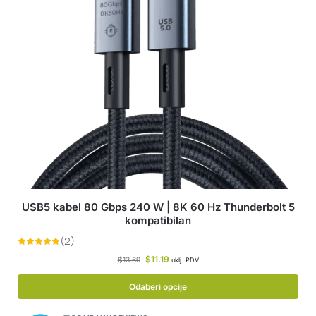
USB5 kabel 80 Gbps 240 W | 8K 60 Hz Thunderbolt 5
kompatibilan
$
11.19
$
13.69
uklj. PDV
Odaberi opcije