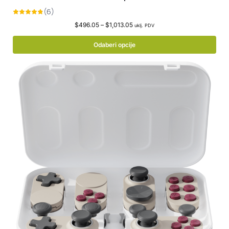
$
496.05
–
$
1,013.05
uklj. PDV
Odaberi opcije