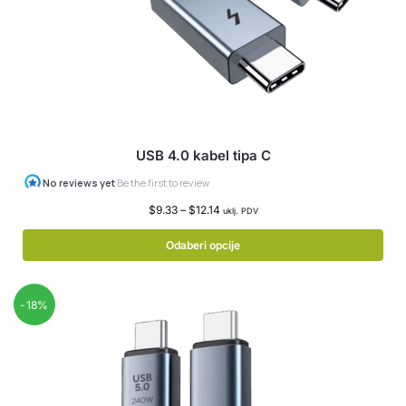
USB 4.0 kabel tipa C
$
9.33
–
$
12.14
uklj. PDV
Odaberi opcije
-18%