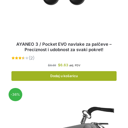
AYANEO 3 / Pocket EVO navlake za palčeve –
Preciznost i udobnost za svaki pokret!
$
6.63
$
8.69
uklj. PDV
Dodaj u košaricu
-36%