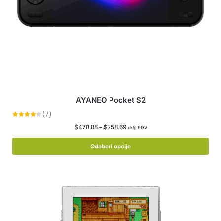
AYANEO Pocket S2
$
478.88
–
$
758.69
uklj. PDV
Odaberi opcije