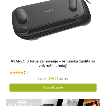
AYANEO 3 torba za nošenje – vrhunska zaštita za
vaš ručni uređaj!
$
39.75
$
62.44
uklj. PDV
Odaberi opcije