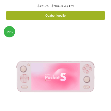
$
461.75
–
$
664.94
uklj. PDV
Odaberi opcije
-21%