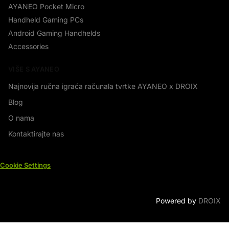
AYANEO Pocket Micro
Handheld Gaming PCs
Android Gaming Handhelds
Accessories
VIŠE S AYANEO
Najnovija ručna igraća računala tvrtke AYANEO x DROIX
Blog
O nama
Kontaktirajte nas
Cookie Settings
Powered by
DROIX