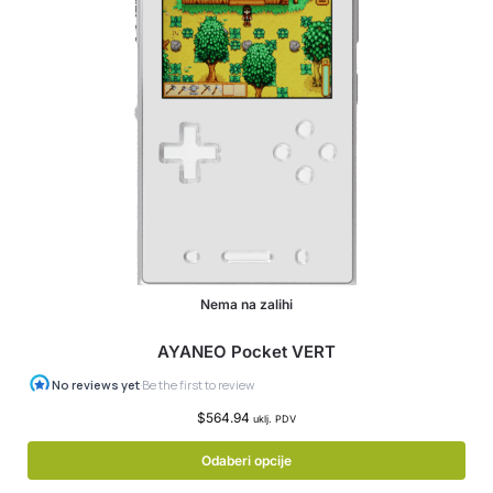
Nema na zalihi
AYANEO Pocket VERT
$
564.94
uklj. PDV
Odaberi opcije