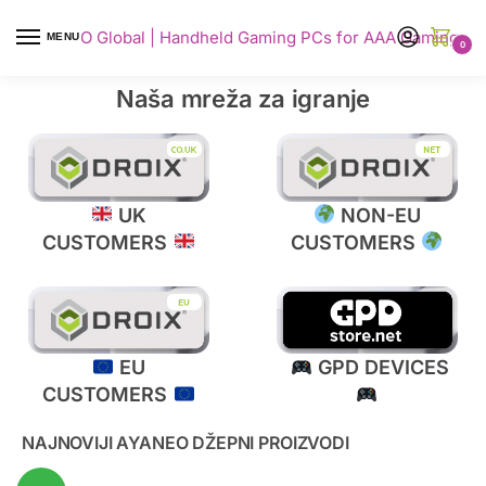
AYANEO Global | Handheld Gaming PCs for AAA Gaming
MENU
0
Naša mreža za igranje
UK
NON-EU
CUSTOMERS
CUSTOMERS
EU
GPD DEVICES
CUSTOMERS
NAJNOVIJI AYANEO DŽEPNI PROIZVODI