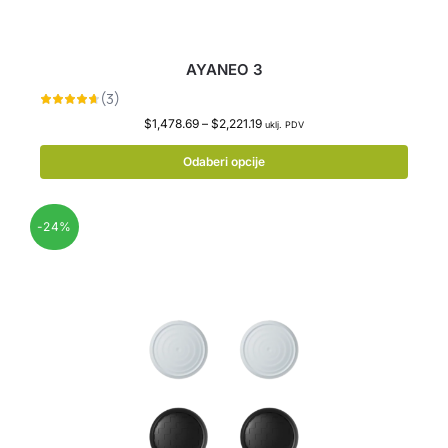
AYANEO 3
$
1,478.69
–
$
2,221.19
uklj. PDV
Odaberi opcije
-24%