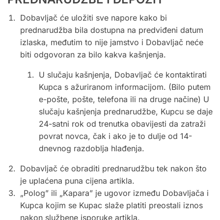
Dobavljač će uložiti sve napore kako bi
prednarudžba bila dostupna na predviđeni datum
izlaska, međutim to nije jamstvo i Dobavljač neće
biti odgovoran za bilo kakva kašnjenja.
U slučaju kašnjenja, Dobavljač će kontaktirati
Kupca s ažuriranom informacijom. (Bilo putem
e-pošte, pošte, telefona ili na druge načine) U
slučaju kašnjenja prednarudžbe, Kupcu se daje
24-satni rok od trenutka obavijesti da zatraži
povrat novca, čak i ako je to dulje od 14-
dnevnog razdoblja hlađenja.
Dobavljač će obraditi prednarudžbu tek nakon što
je uplaćena puna cijena artikla.
„Polog” ili „Kapara” je ugovor između Dobavljača i
Kupca kojim se Kupac slaže platiti preostali iznos
nakon službene isporuke artikla.