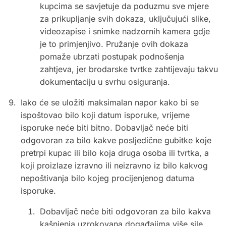
kupcima se savjetuje da poduzmu sve mjere
za prikupljanje svih dokaza, uključujući slike,
videozapise i snimke nadzornih kamera gdje
je to primjenjivo. Pružanje ovih dokaza
pomaže ubrzati postupak podnošenja
zahtjeva, jer brodarske tvrtke zahtijevaju takvu
dokumentaciju u svrhu osiguranja.
Iako će se uložiti maksimalan napor kako bi se
ispoštovao bilo koji datum isporuke, vrijeme
isporuke neće biti bitno. Dobavljač neće biti
odgovoran za bilo kakve posljedične gubitke koje
pretrpi kupac ili bilo koja druga osoba ili tvrtka, a
koji proizlaze izravno ili neizravno iz bilo kakvog
nepoštivanja bilo kojeg procijenjenog datuma
isporuke.
Dobavljač neće biti odgovoran za bilo kakva
kašnjenja uzrokovana događajima više sile.