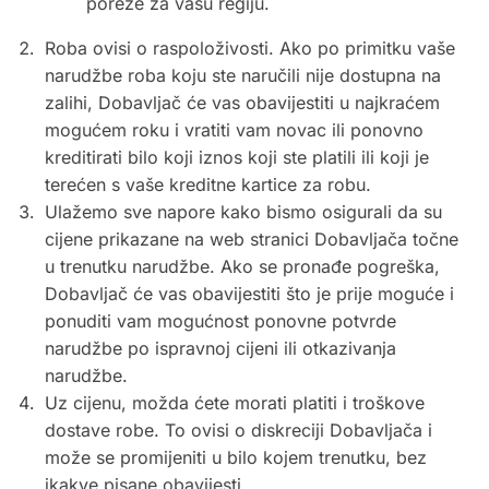
poreze za vašu regiju.
Roba ovisi o raspoloživosti. Ako po primitku vaše
narudžbe roba koju ste naručili nije dostupna na
zalihi, Dobavljač će vas obavijestiti u najkraćem
mogućem roku i vratiti vam novac ili ponovno
kreditirati bilo koji iznos koji ste platili ili koji je
terećen s vaše kreditne kartice za robu.
Ulažemo sve napore kako bismo osigurali da su
cijene prikazane na web stranici Dobavljača točne
u trenutku narudžbe. Ako se pronađe pogreška,
Dobavljač će vas obavijestiti što je prije moguće i
ponuditi vam mogućnost ponovne potvrde
narudžbe po ispravnoj cijeni ili otkazivanja
narudžbe.
Uz cijenu, možda ćete morati platiti i troškove
dostave robe. To ovisi o diskreciji Dobavljača i
može se promijeniti u bilo kojem trenutku, bez
ikakve pisane obavijesti.