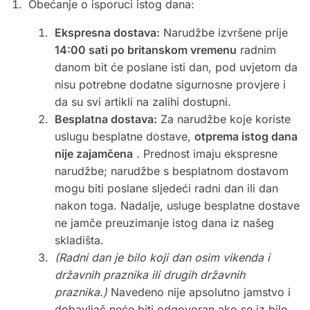
Obećanje o isporuci istog dana:
Ekspresna dostava:
Narudžbe izvršene prije
14:00 sati po britanskom vremenu
radnim
danom bit će poslane isti dan, pod uvjetom da
nisu potrebne dodatne sigurnosne provjere i
da su svi artikli na zalihi dostupni.
Besplatna dostava:
Za narudžbe koje koriste
uslugu besplatne dostave,
otprema istog dana
nije zajamčena
. Prednost imaju ekspresne
narudžbe; narudžbe s besplatnom dostavom
mogu biti poslane sljedeći radni dan ili dan
nakon toga. Nadalje, usluge besplatne dostave
ne jamče preuzimanje istog dana iz našeg
skladišta.
(Radni dan je bilo koji dan osim vikenda i
državnih praznika ili drugih državnih
praznika.)
Navedeno nije apsolutno jamstvo i
dobavljač neće biti odgovoran ako se iz bilo