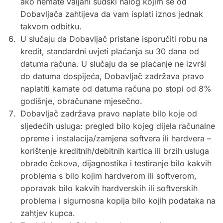
ako nemate valjani sudski nalog kojim se od
Dobavljača zahtijeva da vam isplati iznos jednak
takvom odbitku.
U slučaju da Dobavljač pristane isporučiti robu na
kredit, standardni uvjeti plaćanja su 30 dana od
datuma računa. U slučaju da se plaćanje ne izvrši
do datuma dospijeća, Dobavljač zadržava pravo
naplatiti kamate od datuma računa po stopi od 8%
godišnje, obračunane mjesečno.
Dobavljač zadržava pravo naplate bilo koje od
sljedećih usluga: pregled bilo kojeg dijela računalne
opreme i instalacija/zamjena softvera ili hardvera –
korištenje kreditnih/debitnih kartica ili brzih usluga
obrade čekova, dijagnostika i testiranje bilo kakvih
problema s bilo kojim hardverom ili softverom,
oporavak bilo kakvih hardverskih ili softverskih
problema i sigurnosna kopija bilo kojih podataka na
zahtjev kupca.