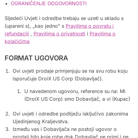
OGRANIČENJE ODGOVORNOSTI
Sljedeći Uvjeti i odredbe trebaju se uzeti u skladu s
(upareni s), „kao jedno” s
Pravilima o povratu i
refundaciji
,
Pravilima o privatnosti
i
Pravilima o
kolačićima
FORMAT UGOVORA
Ovi uvjeti prodaje primjenjuju se na svu robu koju
isporučuje DroiX US Corp (Dobavljač).
U navedenom ugovoru, reference su na: Mi
(DroiX US Corp) smo Dobavljač, a vi (Kupac)
Ovi uvjeti i odredbe podliježu isključivo zakonima
Ujedinjenog Kraljevstva.
Između vas i Dobavljača ne postoji ugovor o
prodaji bilo koje robe dok Dobavljač ne primi i ne