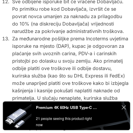
Sve odbijene isporuke bit će vraćene Dobavljaču.
Po primitku robe kod Dobavljača, izvršit će se
povrat novca umanjen za naknadu za prilagodbu
do 10% (na diskreciju Dobavljača) vrijednosti
narudžbe za pokrivanje administrativnih troškova.
Za međunarodne pošiljke prema Incoterms uvjetima
isporuke na mjesto (DAP), kupac je odgovoran za
plaćanje svih uvoznih carina, PDV-a i carinskih
pristojbi po dolasku u svoju zemlju. Ako primatelj
odbije platiti ove troškove ili odbije dostavu,
kurirska služba (kao što su DHL Express ili FedEx)
može unaprijed platiti ove troškove kako bi izbjegla
kašnjenja i kasnije pokušati naplatiti naknade od
primatelja. U slučaju nenaplate, kurirska služba
može naplatiti ove naknade pošiljatelju (DROIX).
Premium 4K 60Hz USB Type-C na HDMI adapter kabel
Ako kupac odbije dostavu iz bilo kojeg razloga
21 people seeing this product right
vezanog uz carine, poreze ili troškove uvoznog
now
carinjenja, bit će odgovoran za sve troškove