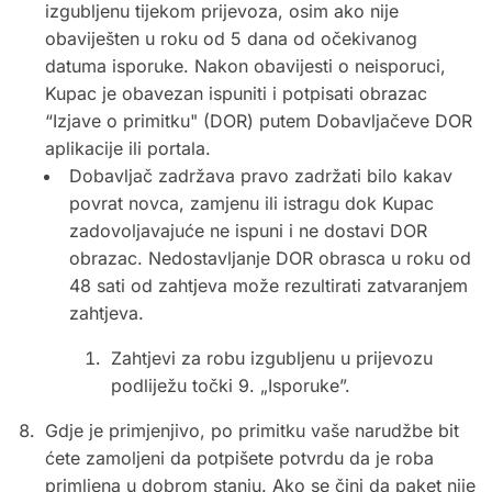
izgubljenu tijekom prijevoza, osim ako nije
obaviješten u roku od 5 dana od očekivanog
datuma isporuke. Nakon obavijesti o neisporuci,
Kupac je obavezan ispuniti i potpisati obrazac
“Izjave o primitku" (DOR) putem Dobavljačeve DOR
aplikacije ili portala.
Dobavljač zadržava pravo zadržati bilo kakav
povrat novca, zamjenu ili istragu dok Kupac
zadovoljavajuće ne ispuni i ne dostavi DOR
obrazac. Nedostavljanje DOR obrasca u roku od
48 sati od zahtjeva može rezultirati zatvaranjem
zahtjeva.
Zahtjevi za robu izgubljenu u prijevozu
podliježu točki 9. „Isporuke”.
Gdje je primjenjivo, po primitku vaše narudžbe bit
ćete zamoljeni da potpišete potvrdu da je roba
primljena u dobrom stanju. Ako se čini da paket nije