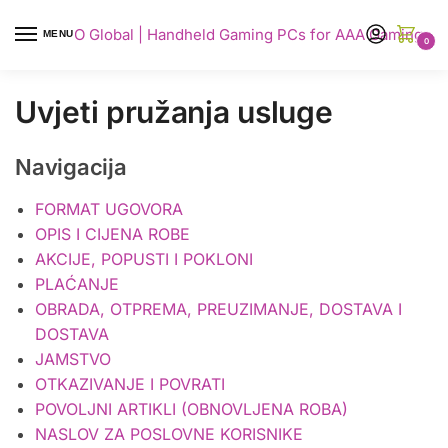
AYANEO Global | Handheld Gaming PCs for AAA Gaming
MENU
0
Uvjeti pružanja usluge
Navigacija
FORMAT UGOVORA
OPIS I CIJENA ROBE
AKCIJE, POPUSTI I POKLONI
PLAĆANJE
OBRADA, OTPREMA, PREUZIMANJE, DOSTAVA I
DOSTAVA
JAMSTVO
OTKAZIVANJE I POVRATI
POVOLJNI ARTIKLI (OBNOVLJENA ROBA)
NASLOV ZA POSLOVNE KORISNIKE