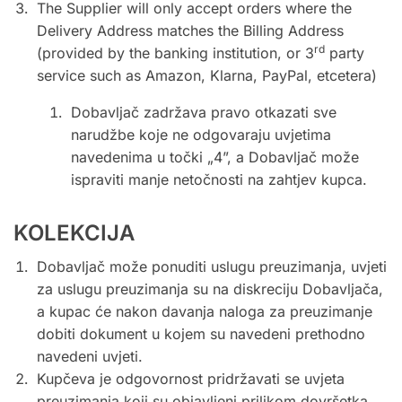
The Supplier will only accept orders where the
Delivery Address matches the Billing Address
rd
(provided by the banking institution, or 3
party
service such as Amazon, Klarna, PayPal, etcetera)
Dobavljač zadržava pravo otkazati sve
narudžbe koje ne odgovaraju uvjetima
navedenima u točki „4”, a Dobavljač može
ispraviti manje netočnosti na zahtjev kupca.
KOLEKCIJA
Dobavljač može ponuditi uslugu preuzimanja, uvjeti
za uslugu preuzimanja su na diskreciju Dobavljača,
a kupac će nakon davanja naloga za preuzimanje
dobiti dokument u kojem su navedeni prethodno
navedeni uvjeti.
Kupčeva je odgovornost pridržavati se uvjeta
preuzimanja koji su objavljeni prilikom dovršetka