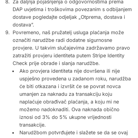
Za daljnja pojašnjenja o odgovornostima prema
DAP uvjetima i troškovima povezanim s odbijanjem
dostave pogledajte odjeljak „Otprema, dostava i
dostava”.
Povremeno, naš pružatelj usluga plaćanja može
označiti narudžbe radi dodatne sigurnosne
provjere. U takvim slučajevima zadržavamo pravo
zatražiti provjeru identiteta putem Stripe Identity
Check prije obrade i slanja narudžbe.
Ako provjera identiteta nije dovršena ili nije
uspješno provedena u zadanom roku, narudžba
će biti otkazana i izvršit će se povrat novca
umanjen za naknadu za transakciju koju
naplaćuje obrađivač plaćanja, a koju mi ​​ne
možemo nadoknaditi. Ova naknada obično
iznosi od 3% do 5% ukupne vrijednosti
transakcije.
Narudžbom potvrđujete i slažete se da se ovaj