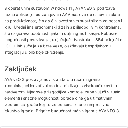
S operativnim sustavom Windows 11 , AYANEO 3 podržava
razne aplikacije, od zahtjevnih AAA naslova do osnovnih alata
za produktivnost, što ga čini svestranim suputnikom za posao i
igru. Uređaj ima ergonomski dizajn s prilagodljivim kontrolama,
što osigurava udobnost tijekom duljih igraćih sesija. Robusne
mogućnosti povezivanja, uključujući dvostruke USB4 priključke
i OCuLink sučelje za brze veze, olakšavaju besprijekornu
integraciju u bilo koje okruženje.
Zaključak
AYANEO 3 postavlja novi standard u ručnim igrama
kombinirajući inovativni modularni dizajn s visokoučinkovitim
hardverom. Njegove prilagodljive kontrole, zapanjujući vizualni
elementi i snažne mogućnosti obrade čine ga ultimativnim
izborom za igrače koji traže personalizirano i impresivno
iskustvo igranja. Prigrlite budućnost ručnih igara s AYANEO 3.