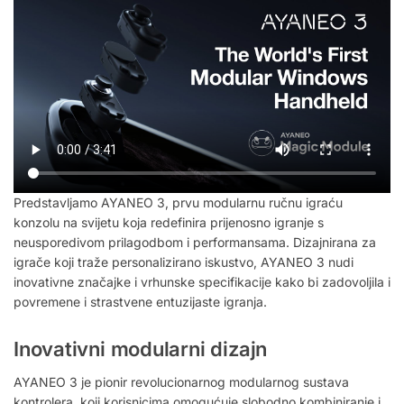
Predstavljamo AYANEO 3, prvu modularnu ručnu igraću
konzolu na svijetu koja redefinira prijenosno igranje s
neusporedivom prilagodbom i performansama. Dizajnirana za
igrače koji traže personalizirano iskustvo, AYANEO 3 nudi
inovativne značajke i vrhunske specifikacije kako bi zadovoljila i
povremene i strastvene entuzijaste igranja.
Inovativni modularni dizajn
AYANEO 3 je pionir revolucionarnog modularnog sustava
kontrolera, koji korisnicima omogućuje slobodno kombiniranje i