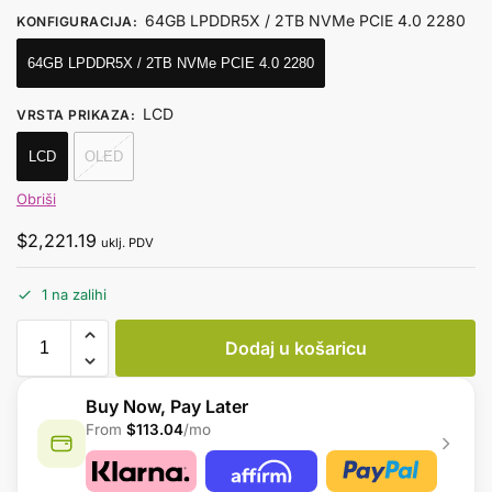
64GB LPDDR5X / 2TB NVMe PCIE 4.0 2280
KONFIGURACIJA
:
64GB LPDDR5X / 2TB NVMe PCIE 4.0 2280
LCD
VRSTA PRIKAZA
:
LCD
OLED
Obriši
$
2,221.19
uklj. PDV
1 na zalihi
Dodaj u košaricu
Buy Now, Pay Later
From
$113.04
/mo