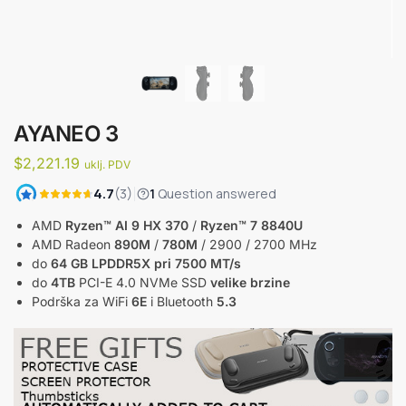
AYANEO 3
$
2,221.19
uklj. PDV
AMD
Ryzen™ AI 9 HX 370
/
Ryzen™ 7 8840U
AMD Radeon
890M
/
780M
/ 2900 / 2700 MHz
do
64 GB LPDDR5X pri 7500 MT/s
do
4TB
PCI-E 4.0 NVMe SSD
velike brzine
Podrška za WiFi
6E
i Bluetooth
5.3