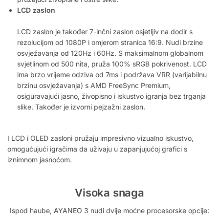
LCD zaslon
LCD zaslon je također 7-inčni zaslon osjetljiv na dodir s
rezolucijom od 1080P i omjerom stranica 16:9. Nudi brzine
osvježavanja od 120Hz i 60Hz. S maksimalnom globalnom
svjetlinom od 500 nita, pruža 100% sRGB pokrivenost. LCD
ima brzo vrijeme odziva od 7ms i podržava VRR (varijabilnu
brzinu osvježavanja) s AMD FreeSync Premium,
osiguravajući jasno, živopisno i iskustvo igranja bez trganja
slike. Također je izvorni pejzažni zaslon.
I LCD i OLED zasloni pružaju impresivno vizualno iskustvo,
omogućujući igračima da uživaju u zapanjujućoj grafici s
iznimnom jasnoćom.
Visoka snaga
Ispod haube, AYANEO 3 nudi dvije moćne procesorske opcije: