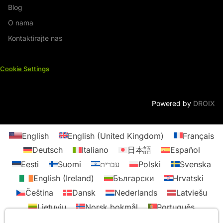
Blog
O nama
Kontaktirajte nas
Cookie Settings
Powered by
DROIX
English
English (United Kingdom)
Français
Deutsch
Italiano
日本語
Español
Eesti
Suomi
עברית
Polski
Svenska
English (Ireland)
Български
Hrvatski
Čeština
Dansk
Nederlands
Latviešu
Lietuvių
Norsk bokmål
Português
Premium 4K 60Hz USB Type-C na HDMI adapter kabel
Română
Slovenčina
Slovenščina