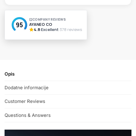
A
l
t
e
r
n
a
t
i
v
Opis
e
:
Dodatne informacije
Customer Reviews
Questions & Answers