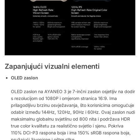
Zapanjujući vizualni elementi
OLED zaslon
OLED zaslon na AYANEO 3 je 7-inčni zaslon osjetljiv na dodir
s rezolucijom od 1080P i omjerom stranica 16:9. Ima
prilagodljivu brzinu osvježavanja, što korisnicima omogućuje
odabir između 144Hz, 120Hz, 90Hz i 60Hz. Ovaj zaslon nudi
maksimalnu globalnu svjetlinu od 800 nita i podržava HDR
true color kvalitetu za realistično svjetlo i sjenu. Pokriva
110% DCI-P3 raspona boja i ima 150% sRGB raspona boja,
pružajući živopisne i oštre slike.