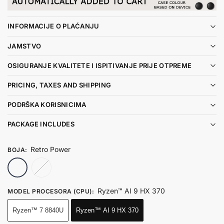
INFORMACIJE O PLAĆANJU
JAMSTVO
OSIGURANJE KVALITETE I ISPITIVANJE PRIJE OTPREME
PRICING, TAXES AND SHIPPING
PODRŠKA KORISNICIMA
PACKAGE INCLUDES
Retro Power
BOJA
:
Retro Power
Starry Black
Ryzen™ AI 9 HX 370
MODEL PROCESORA (CPU)
:
Ryzen™ 7 8840U
Ryzen™ AI 9 HX 370