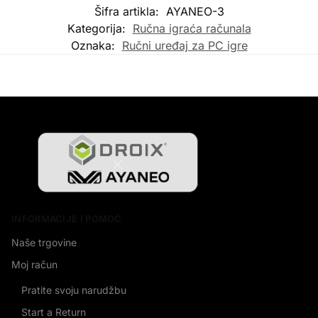
Šifra artikla:
AYANEO-3
Kategorija:
Ručna igraća računala
Oznaka:
Ručni uređaj za PC igre
INFORMACIJE I POMOĆ
Naše trgovine
Moj račun
Pratite svoju narudžbu
Start a Return