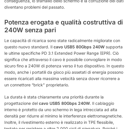
conseguenza, lo sfarfallio dello schermo e la corruzione dei dati
diventano problemi del passato.
Potenza erogata e qualità costruttiva di
240W senza pari
Le capacità di ricarica sono state radicalmente migliorate con
questo nuovo standard. Il
cavo USB5 80Gbps 240W
supporta
le ultime specifiche PD 3.1 Extended Power Range (EPR).
Ciò
significa che attraverso il cavo è possibile convogliare in modo
sicuro fino a 240W di potenza verso il tuo dispositivo. In questo
modo, anche i portatili da gioco più assetati di energia possono
essere ricaricati alla massima velocità senza dover ricorrere a
un connettore “brick" proprietario.
La durata è stata chiaramente una priorità durante la
progettazione del
cavo USB5 80Gbps 240W
. Il cablaggio
interno è protetto da uno schermo in lega intrecciata ad alta
densità per ridurre al minimo le interferenze elettromagnetiche.
Inoltre, il rivestimento esterno è realizzato in TPE flessibile,
testato per resistere a oltre 2.000 cicli di piegatura.
Poiché i