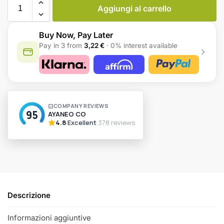
Aggiungi al carrello
Buy Now, Pay Later
Pay in 3 from
3,22 €
· 0% interest available
A
l
t
e
r
n
a
t
i
v
Descrizione
e
:
Informazioni aggiuntive