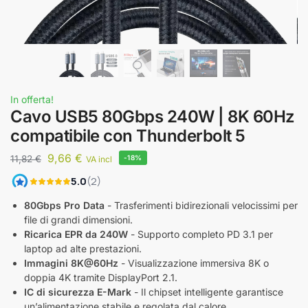
In offerta!
Cavo USB5 80Gbps 240W | 8K 60Hz
compatibile con Thunderbolt 5
9,66
€
11,82
€
-18%
VA incl
80Gbps Pro Data
- Trasferimenti bidirezionali velocissimi per
file di grandi dimensioni.
Ricarica EPR da 240W
- Supporto completo PD 3.1 per
laptop ad alte prestazioni.
Immagini 8K@60Hz
- Visualizzazione immersiva 8K o
doppia 4K tramite DisplayPort 2.1.
IC di sicurezza E-Mark
- Il chipset intelligente garantisce
un’alimentazione stabile e regolata dal calore.