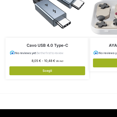
Cavo USB 4.0 Type-C
AYA
8,05
€
-
10,48
€
VA incl
Scegli