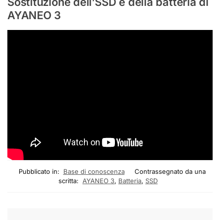
Sostituzione dell’SSD e della batteria di
AYANEO 3
Pubblicato in:
Base di conoscenza
Contrassegnato da una
scritta:
AYANEO 3
,
Batteria
,
SSD