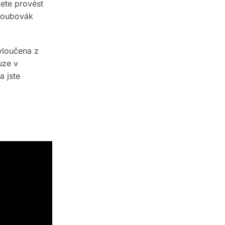
ete provést
šroubovák
yloučena z
uze v
a jste