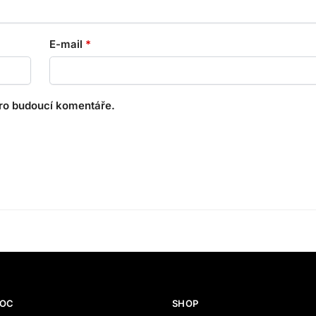
E-mail
*
pro budoucí komentáře.
MOC
SHOP