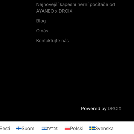
Nejnovější kapesní herní počítače od
AYANEO x DROIX
Blog
O nás
Kontaktujte nás
Powered by
DROIX
Eesti
Suomi
עברית
Polski
Svenska