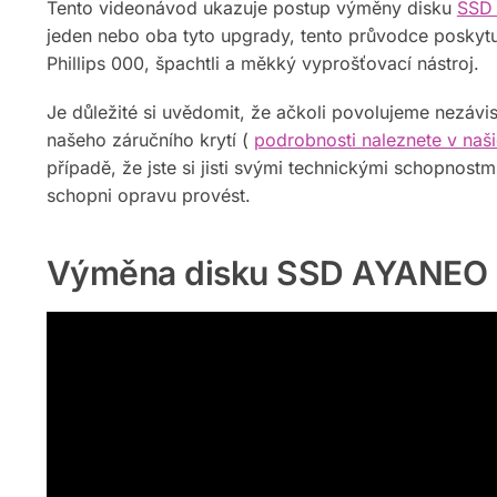
Tento videonávod ukazuje postup výměny disku
SSD
jeden nebo oba tyto upgrady, tento průvodce poskyt
Phillips 000, špachtli a měkký vyprošťovací nástroj.
Je důležité si uvědomit, že ačkoli povolujeme nezáv
našeho záručního krytí (
podrobnosti naleznete v na
případě, že jste si jisti svými technickými schopnostm
schopni opravu provést.
Výměna disku SSD AYANEO 3