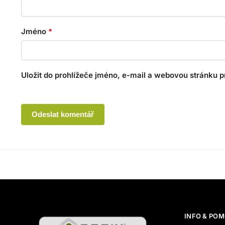
Jméno
*
Uložit do prohlížeče jméno, e-mail a webovou stránku 
A
l
t
e
r
n
a
t
INFO & PO
i