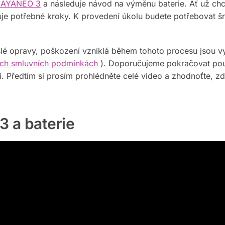
 AYANEO 3
a následuje návod na výměnu baterie. Ať už chc
uje potřebné kroky. K provedení úkolu budete potřebovat 
islé opravy, poškození vzniklá během tohoto procesu jsou v
šich smluvních podmínkách
). Doporučujeme pokračovat po
i. Předtím si prosím prohlédněte celé video a zhodnoťte, zd
 a baterie