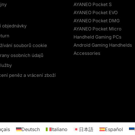
jny
AYANEO Pocket S
AYANEO Pocket EVO
AYANEO Pocket DMG
í objednávky
AYANEO Pocket Micro
eturn
Handheld Gaming PCs
Android Gaming Handhelds
žívání souborů cookie
Accessories
rany osobních údajů
lužby
cení peněz a vrácení zboží
nçais
Deutsch
Italiano
日本語
Español