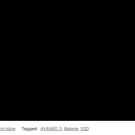
tní báze
Tagged:
AYANEO 3
,
Baterie
,
SSD