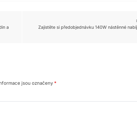
din a
Zajistěte si předobjednávku 140W nástěnné nab
nformace jsou označeny
*