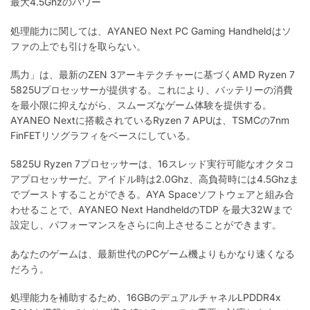
最大4.5Ghzのパワー
処理能力に関しては、AYANEO Next PC Gaming Handheldはソ
ファの上でも引けを取らない。
馬力」は、最新のZEN 3アーキテクチャーに基づくAMD Ryzen 7
5825Uプロセッサーが提供する。これにより、バッテリーの消費
を最小限に抑えながら、スムーズなゲーム体験を提供する。
AYANEO Nextに搭載されているRyzen 7 APUは、TSMCの7nm
FinFETリソグラフィをベースにしている。
5825U Ryzen 7プロセッサーは、16スレッド実行可能なオクタコ
アプロセッサーだ。アイドル時は2.0Ghz、高負荷時には4.5Ghzま
でブーストすることができる。AYA Spaceソフトウェアと組み合
わせることで、AYANEO Next HandheldのTDP を最大32Wまで
設定し、パフォーマンスをさらに向上させることができます。
あなたのゲームは、最新世代のPCゲーム機よりもかなり速くなる
だろう。
処理能力を補助するため、16GBのデュアルチャネルLPDDR4x