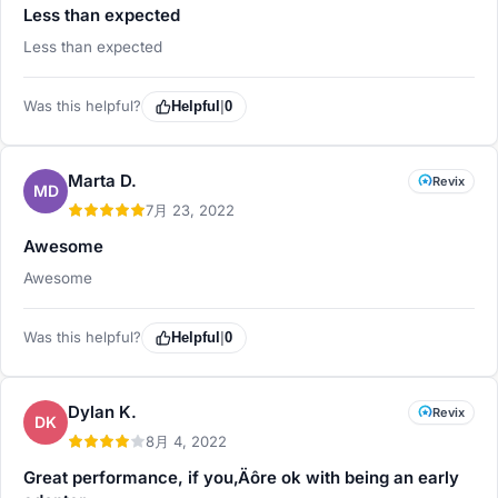
Less than expected
Less than expected
Was this helpful?
Helpful
|
0
Marta D.
Revix
MD
7月 23, 2022
Awesome
Awesome
Was this helpful?
Helpful
|
0
Dylan K.
Revix
DK
8月 4, 2022
Great performance, if you‚Äôre ok with being an early