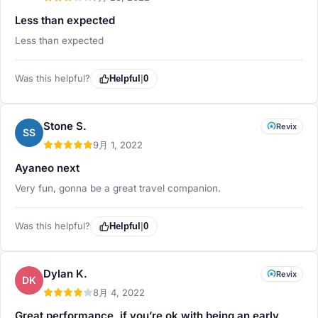
Less than expected
Less than expected
Was this helpful?
Helpful
|
0
Stone S.
Revix
SS
9月 1, 2022
Ayaneo next
Very fun, gonna be a great travel companion.
Was this helpful?
Helpful
|
0
Dylan K.
Revix
DK
8月 4, 2022
Great performance, if you’re ok with being an early