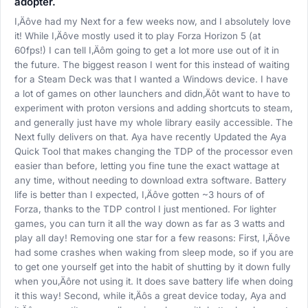
adopter.
I‚Äôve had my Next for a few weeks now, and I absolutely love
it! While I‚Äôve mostly used it to play Forza Horizon 5 (at
60fps!) I can tell I‚Äôm going to get a lot more use out of it in
the future. The biggest reason I went for this instead of waiting
for a Steam Deck was that I wanted a Windows device. I have
a lot of games on other launchers and didn‚Äôt want to have to
experiment with proton versions and adding shortcuts to steam,
and generally just have my whole library easily accessible. The
Next fully delivers on that. Aya have recently Updated the Aya
Quick Tool that makes changing the TDP of the processor even
easier than before, letting you fine tune the exact wattage at
any time, without needing to download extra software. Battery
life is better than I expected, I‚Äôve gotten ~3 hours of of
Forza, thanks to the TDP control I just mentioned. For lighter
games, you can turn it all the way down as far as 3 watts and
play all day! Removing one star for a few reasons: First, I‚Äôve
had some crashes when waking from sleep mode, so if you are
to get one yourself get into the habit of shutting by it down fully
when you‚Äôre not using it. It does save battery life when doing
it this way! Second, while it‚Äôs a great device today, Aya and