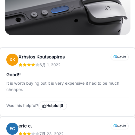
Xrhstos Koutsospiros
Revix
XK
6月 1, 2022
Good!!
It is worth buying but it is very expensive it had to be much
cheaper.
Was this helpful?
Helpful
|
0
eric c.
Revix
EC
7月 23, 2022