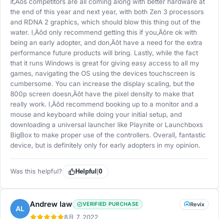
it‚Äôs competitors are all coming along with better hardware at
the end of this year and next year, with both Zen 3 processors
and RDNA 2 graphics, which should blow this thing out of the
water. I‚Äôd only recommend getting this if you‚Äôre ok with
being an early adopter, and don‚Äôt have a need for the extra
performance future products will bring. Lastly, while the fact
that it runs Windows is great for giving easy access to all my
games, navigating the OS using the devices touchscreen is
cumbersome. You can increase the display scaling, but the
800p screen doesn‚Äôt have the pixel density to make that
really work. I‚Äôd recommend booking up to a monitor and a
mouse and keyboard while doing your initial setup, and
downloading a universal launcher like Playnite or Launchboxs
BigBox to make proper use of the controllers. Overall, fantastic
device, but is definitely only for early adopters in my opinion.
Was this helpful?
Helpful
|
0
Andrew law
VERIFIED PURCHASE
Revix
AL
8月 7, 2022