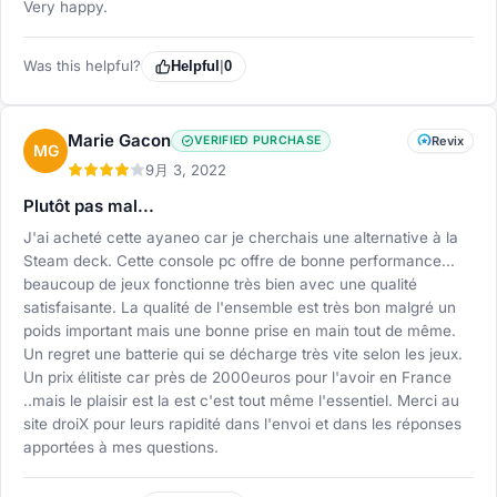
Very happy.
Was this helpful?
Helpful
|
0
Marie Gacon
VERIFIED PURCHASE
Revix
MG
9月 3, 2022
Plutôt pas mal...
J'ai acheté cette ayaneo car je cherchais une alternative à la
Steam deck. Cette console pc offre de bonne performance...
beaucoup de jeux fonctionne très bien avec une qualité
satisfaisante. La qualité de l'ensemble est très bon malgré un
poids important mais une bonne prise en main tout de même.
Un regret une batterie qui se décharge très vite selon les jeux.
Un prix élitiste car près de 2000euros pour l'avoir en France
..mais le plaisir est la est c'est tout même l'essentiel. Merci au
site droiX pour leurs rapidité dans l'envoi et dans les réponses
apportées à mes questions.