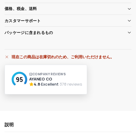
価格、税金、送料
カスタマーサポート
パッケージに含まれるもの
現在この商品は在庫切れのため、ご利用いただけません。
A
l
t
e
r
n
a
t
i
v
説明
e