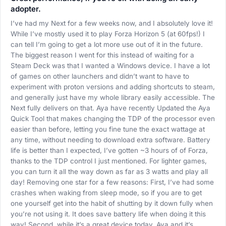
adopter.
I’ve had my Next for a few weeks now, and I absolutely love it!
While I’ve mostly used it to play Forza Horizon 5 (at 60fps!) I
can tell I’m going to get a lot more use out of it in the future.
The biggest reason I went for this instead of waiting for a
Steam Deck was that I wanted a Windows device. I have a lot
of games on other launchers and didn’t want to have to
experiment with proton versions and adding shortcuts to steam,
and generally just have my whole library easily accessible. The
Next fully delivers on that. Aya have recently Updated the Aya
Quick Tool that makes changing the TDP of the processor even
easier than before, letting you fine tune the exact wattage at
any time, without needing to download extra software. Battery
life is better than I expected, I’ve gotten ~3 hours of of Forza,
thanks to the TDP control I just mentioned. For lighter games,
you can turn it all the way down as far as 3 watts and play all
day! Removing one star for a few reasons: First, I’ve had some
crashes when waking from sleep mode, so if you are to get
one yourself get into the habit of shutting by it down fully when
you’re not using it. It does save battery life when doing it this
way! Second, while it’s a great device today, Aya and it’s