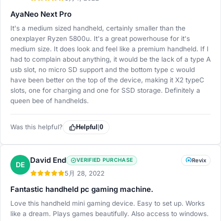
AyaNeo Next Pro
It's a medium sized handheld, certainly smaller than the
onexplayer Ryzen 5800u. It's a great powerhouse for it's
medium size. It does look and feel like a premium handheld. If I
had to complain about anything, it would be the lack of a type A
usb slot, no micro SD support and the bottom type c would
have been better on the top of the device, making it X2 typeC
slots, one for charging and one for SSD storage. Definitely a
queen bee of handhelds.
Was this helpful?
Helpful
|
0
David End
VERIFIED PURCHASE
Revix
DE
5月 28, 2022
Fantastic handheld pc gaming machine.
Love this handheld mini gaming device. Easy to set up. Works
like a dream. Plays games beautifully. Also access to windows.