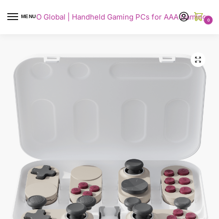
AYANEO Global | Handheld Gaming PCs for AAA Gaming
MENU
0