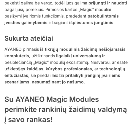
pakeisti galima be vargo, todėl juos galima
prijungti ir naudoti
pagal jūsų poreikius. Pirmosios kartos „Magic“ moduliai
pasižymi įvairiomis funkcijomis, pradedant
patobulintomis
įvesties galimybėmis
ir baigiant
išplėstomis jungtimis
.
Sukurta ateičiai
AYANEO pirmasis
iš tikrųjų modulinis žaidimų nešiojamasis
kompiuteris
, užtikrinantis
ilgalaikį universalumą ir
besiplečiančią „Magic“ modulių ekosistemą. Nesvarbu, ar esate
užkietėjęs žaidėjas
,
kūrybos profesionalas
, ar
technologijų
entuziastas
, šie priedai leidžia
pritaikyti įrenginį įvairiems
scenarijams, nesumažinant jo našumo
.
Su AYANEO Magic Modules
perimkite rankinių žaidimų valdymą
į savo rankas!