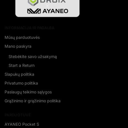
INFORMACIJA IR PAGALBA
Mūsų parduotuvės
Mano paskyra
Stebėkite savo užsakymą
Start a Return
Slapukų politika
Privatumo politika
Paslaugų teikimo sąlygos
Grąžinimo ir grąžinimo politika
PARDUOTUVĖ
AYANEO Pocket S