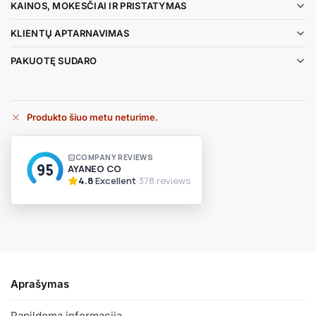
KAINOS, MOKESČIAI IR PRISTATYMAS
KLIENTŲ APTARNAVIMAS
PAKUOTĘ SUDARO
Produkto šiuo metu neturime.
A
l
t
e
r
n
a
t
i
v
Aprašymas
e
:
Papildoma informacija