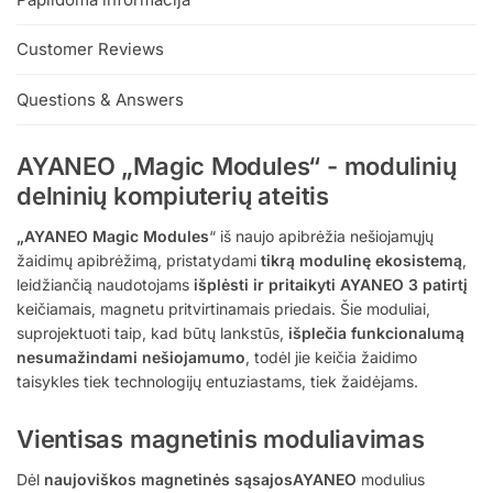
Customer Reviews
Questions & Answers
AYANEO „Magic Modules“ - modulinių
delninių kompiuterių ateitis
„AYANEO Magic Modules
“ iš naujo apibrėžia nešiojamųjų
žaidimų apibrėžimą, pristatydami
tikrą modulinę ekosistemą
,
leidžiančią naudotojams
išplėsti ir pritaikyti AYANEO 3 patirtį
keičiamais, magnetu pritvirtinamais priedais. Šie moduliai,
suprojektuoti taip, kad būtų lankstūs,
išplečia funkcionalumą
nesumažindami nešiojamumo
, todėl jie keičia žaidimo
taisykles tiek technologijų entuziastams, tiek žaidėjams.
Vientisas magnetinis moduliavimas
Dėl
naujoviškos magnetinės sąsajosAYANEO
modulius