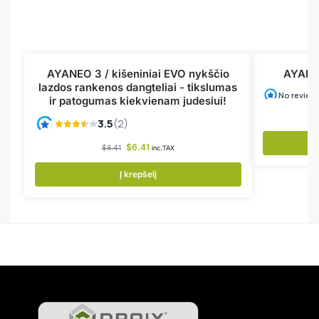
AYANEO 3 / kišeniniai EVO nykščio
AYANEO
lazdos rankenos dangteliai - tikslumas
ir patogumas kiekvienam judesiui!
$
6.41
$
8.41
inc.TAX
Į krepšelį