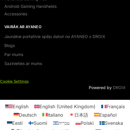
Android Gaming Handhelds
Accessories
VAIRĀK AR AYANEO
Jaunākie portatīvie spēļu datori no AYANEO x DROIX
Blogs
Par mums
Sazinieties ar mums
Cookie Settings
Powered by
DROIX
English
English (United Kingdom)
Français
Deutsch
Italiano
日本語
Español
Eesti
Suomi
עברית
Polski
Svenska