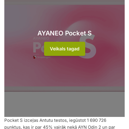
AYANEO Pocket S
Veikals tagad
Pocket S izceļas Antutu testos, iegūstot 1 690 726
punktus, kas ir par 45% vairāk nekā AYN Odin 2 un par