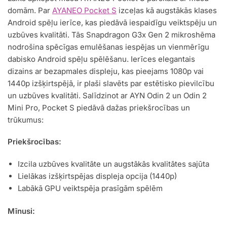
domām. Par
AYANEO Pocket S
izceļas kā augstākās klases
Android spēļu ierīce, kas piedāvā iespaidīgu veiktspēju un
uzbūves kvalitāti. Tās Snapdragon G3x Gen 2 mikroshēma
nodrošina spēcīgas emulēšanas iespējas un vienmērīgu
dabisko Android spēļu spēlēšanu. Ierīces elegantais
dizains ar bezapmales displeju, kas pieejams 1080p vai
1440p izšķirtspējā, ir plaši slavēts par estētisko pievilcību
un uzbūves kvalitāti. Salīdzinot ar AYN Odin 2 un Odin 2
Mini Pro, Pocket S piedāvā dažas priekšrocības un
trūkumus:
Priekšrocības:
Izcila uzbūves kvalitāte un augstākās kvalitātes sajūta
Lielākas izšķirtspējas displeja opcija (1440p)
Labākā GPU veiktspēja prasīgām spēlēm
Mīnusi: