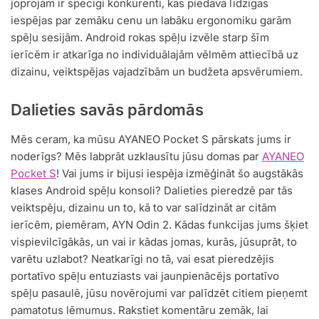
joprojām ir spēcīgi konkurenti, kas piedāvā līdzīgas
iespējas par zemāku cenu un labāku ergonomiku garām
spēļu sesijām. Android rokas spēļu izvēle starp šīm
ierīcēm ir atkarīga no individuālajām vēlmēm attiecībā uz
dizainu, veiktspējas vajadzībām un budžeta apsvērumiem.
Dalieties savās pārdomās
Mēs ceram, ka mūsu AYANEO Pocket S pārskats jums ir
noderīgs? Mēs labprāt uzklausītu jūsu domas par
AYANEO
Pocket S
! Vai jums ir bijusi iespēja izmēģināt šo augstākās
klases Android spēļu konsoli? Dalieties pieredzē par tās
veiktspēju, dizainu un to, kā to var salīdzināt ar citām
ierīcēm, piemēram, AYN Odin 2. Kādas funkcijas jums šķiet
vispievilcīgākās, un vai ir kādas jomas, kurās, jūsuprāt, to
varētu uzlabot? Neatkarīgi no tā, vai esat pieredzējis
portatīvo spēļu entuziasts vai jaunpienācējs portatīvo
spēļu pasaulē, jūsu novērojumi var palīdzēt citiem pieņemt
pamatotus lēmumus. Rakstiet komentāru zemāk, lai