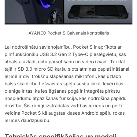
AYANEO Pocket S Galvenais kontrolieris
Lai nodrošinātu savienojamību, Pocket S ir aprīkots ar
pilnfunkcionālu USB 3.2 Gen 2 Type-C pieslēgvietu, kas
atbalsta uzlādi, datu pārsūtīšanu un video izvadi. Turklāt
tajā ir SD 3.0 micro SD karšu slots atmiņas paplašināšanai
Ierīcē ir divi trokšņu slāpēšanas mikrofoni, kas uzlabo
balss skaidrību tiešsaistes spēļu sesiju laikā. Ievērības
cienīga ir tas, ka ieslēgšanas pogā ir integrēta pirkstu
nospiedumu atpazīšanas funkcija, kas nodrošina papildu
drošību. Šīs rūpīgi izstrādātās vadības ierīces un porti
veicina Pocket S kā augstas klases Android spēļu rokas
ierīces daudzpusību.
Tehniskās specifikācijas un modeļi