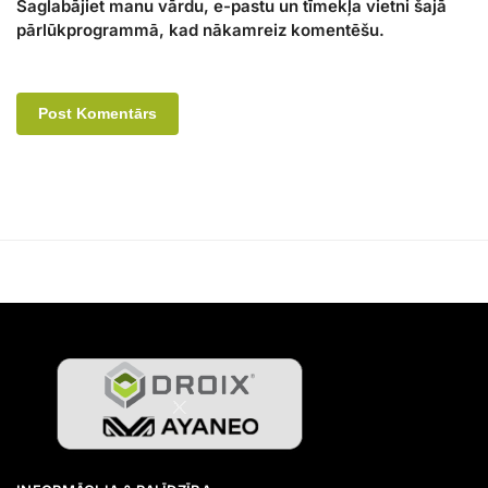
Saglabājiet manu vārdu, e-pastu un tīmekļa vietni šajā
pārlūkprogrammā, kad nākamreiz komentēšu.
A
l
t
e
r
n
a
t
i
v
e
: