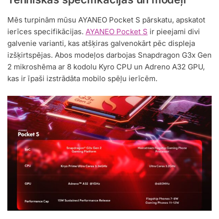
Mēs turpinām mūsu AYANEO Pocket S pārskatu, apskatot
ierīces specifikācijas.
AYANEO Pocket S
ir pieejami divi
galvenie varianti, kas atšķiras galvenokārt pēc displeja
izšķirtspējas. Abos modeļos darbojas Snapdragon G3x Gen
2 mikroshēma ar 8 kodolu Kyro CPU un Adreno A32 GPU,
kas ir īpaši izstrādāta mobilo spēļu ierīcēm.