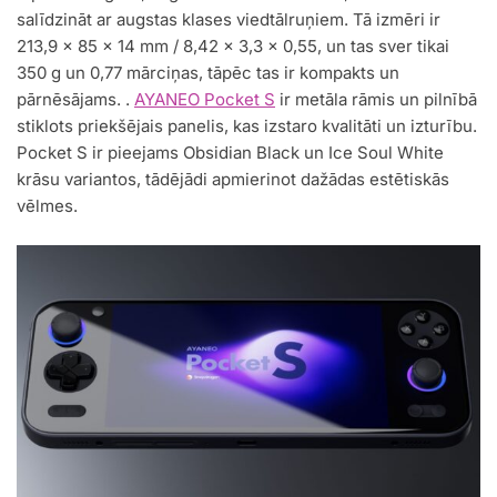
salīdzināt ar augstas klases viedtālruņiem. Tā izmēri ir
213,9 x 85 x 14 mm / 8,42 x 3,3 x 0,55, un tas sver tikai
350 g un 0,77 mārciņas, tāpēc tas ir kompakts un
pārnēsājams. .
AYANEO Pocket S
ir metāla rāmis un pilnībā
stiklots priekšējais panelis, kas izstaro kvalitāti un izturību.
Pocket S ir pieejams Obsidian Black un Ice Soul White
krāsu variantos, tādējādi apmierinot dažādas estētiskās
vēlmes.