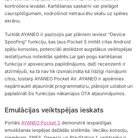
kontroliera ievadei. Kartēšanas saskarni var pielāgot
caurspīdīgumam, nodrošinot netraucētu skatu uz spēles
ekrānu.
Turklāt AYANEO ir paziņojis par plāniem ieviest “Device
Spoofing” funkciju, kas ļaus Pocket S imitēt citas Android
spēļu konsoles, potenciāli atslēdzot augstākus veiktspējas
iestatījumus noteiktās spēlēs.Lai gan pogu kartēšanas
funkcija ir apsveicams papildinājums, daži recenzenti ir
atzīmējuši, ka tā nav tik izsmalcināta kā līdzīgi risinājumi
citos, tostarp AYANEO Pocket Air. AYANEO ir apņēmies
nepārtraukti atjaunināt programmatūru, plānojot uzlabot un
paplašināt šīs funkcijas nākamajos OTA atjauninājumos.
Emulācijas veiktspējas ieskats
Portāls
AYANEO Pocket S
demonstrē iespaidīgas
emulēšanas iespējas dažādās sistēmās. Vecāku konsoļu,
piemēram, SNES, Genesis un PlayStation 1, veiktspēja ir