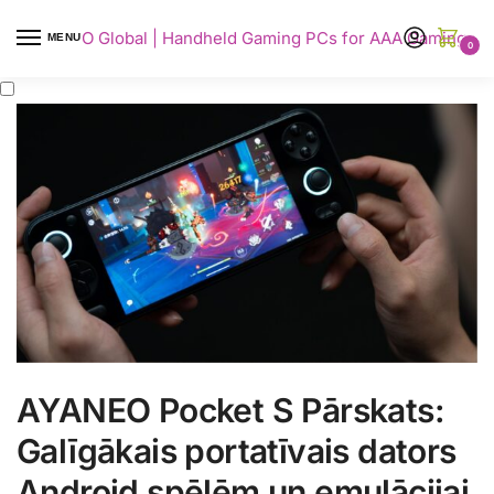
AYANEO Global | Handheld Gaming PCs for AAA Gaming
MENU
0
AYANEO Pocket S Pārskats:
Galīgākais portatīvais dators
Android spēlēm un emulācijai