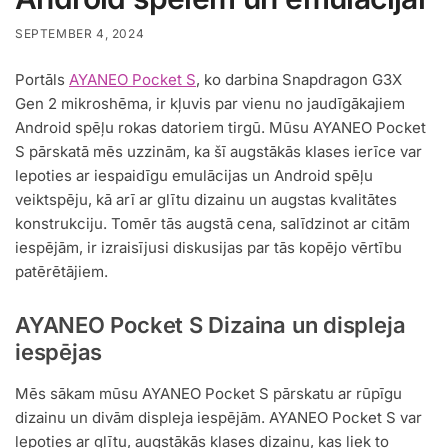
SEPTEMBER 4, 2024
Portāls
AYANEO Pocket S
, ko darbina Snapdragon G3X
Gen 2 mikroshēma, ir kļuvis par vienu no jaudīgākajiem
Android spēļu rokas datoriem tirgū. Mūsu AYANEO Pocket
S pārskatā mēs uzzinām, ka šī augstākās klases ierīce var
lepoties ar iespaidīgu emulācijas un Android spēļu
veiktspēju, kā arī ar glītu dizainu un augstas kvalitātes
konstrukciju. Tomēr tās augstā cena, salīdzinot ar citām
iespējām, ir izraisījusi diskusijas par tās kopējo vērtību
patērētājiem.
AYANEO Pocket S Dizaina un displeja
iespējas
Mēs sākam mūsu AYANEO Pocket S pārskatu ar rūpīgu
dizainu un divām displeja iespējām. AYANEO Pocket S var
lepoties ar glītu, augstākās klases dizainu, kas liek to