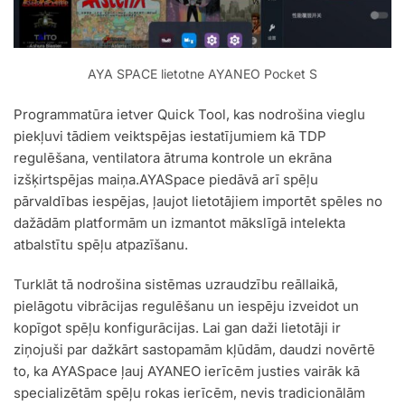
AYA SPACE lietotne AYANEO Pocket S
Programmatūra ietver Quick Tool, kas nodrošina vieglu
piekļuvi tādiem veiktspējas iestatījumiem kā TDP
regulēšana, ventilatora ātruma kontrole un ekrāna
izšķirtspējas maiņa.AYASpace piedāvā arī spēļu
pārvaldības iespējas, ļaujot lietotājiem importēt spēles no
dažādām platformām un izmantot mākslīgā intelekta
atbalstītu spēļu atpazīšanu.
Turklāt tā nodrošina sistēmas uzraudzību reāllaikā,
pielāgotu vibrācijas regulēšanu un iespēju izveidot un
kopīgot spēļu konfigurācijas. Lai gan daži lietotāji ir
ziņojuši par dažkārt sastopamām kļūdām, daudzi novērtē
to, ka AYASpace ļauj AYANEO ierīcēm justies vairāk kā
specializētām spēļu rokas ierīcēm, nevis tradicionālām