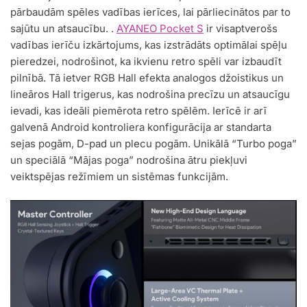
pārbaudām spēles vadības ierīces, lai pārliecinātos par to
sajūtu un atsaucību. .
AYANEO Pocket S
ir visaptverošs
vadības ierīču izkārtojums, kas izstrādāts optimālai spēļu
pieredzei, nodrošinot, ka ikvienu retro spēli var izbaudīt
pilnībā. Tā ietver RGB Hall efekta analogos džoistikus un
lineāros Hall trigerus, kas nodrošina precīzu un atsaucīgu
ievadi, kas ideāli piemērota retro spēlēm. Ierīcē ir arī
galvenā Android kontroliera konfigurācija ar standarta
sejas pogām, D-pad un plecu pogām. Unikālā “Turbo poga”
un speciālā “Mājas poga” nodrošina ātru piekļuvi
veiktspējas režīmiem un sistēmas funkcijām.