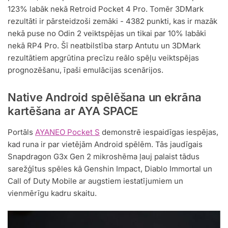
123% labāk nekā Retroid Pocket 4 Pro. Tomēr 3DMark
rezultāti ir pārsteidzoši zemāki - 4382 punkti, kas ir mazāk
nekā puse no Odin 2 veiktspējas un tikai par 10% labāki
nekā RP4 Pro. Šī neatbilstība starp Antutu un 3DMark
rezultātiem apgrūtina precīzu reālo spēļu veiktspējas
prognozēšanu, īpaši emulācijas scenārijos.
Native Android spēlēšana un ekrāna
kartēšana ar AYA SPACE
Portāls
AYANEO Pocket S
demonstrē iespaidīgas iespējas,
kad runa ir par vietējām Android spēlēm. Tās jaudīgais
Snapdragon G3x Gen 2 mikroshēma ļauj palaist tādus
sarežģītus spēles kā Genshin Impact, Diablo Immortal un
Call of Duty Mobile ar augstiem iestatījumiem un
vienmērīgu kadru skaitu.