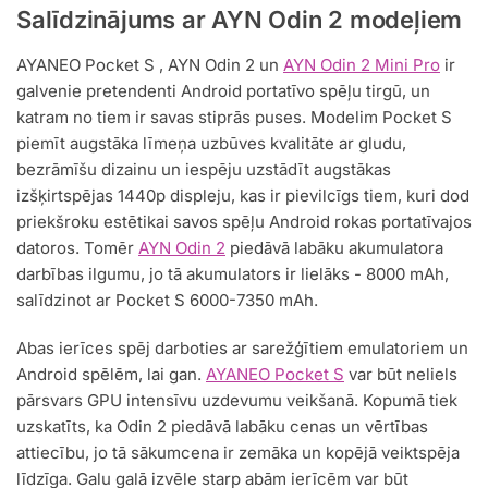
Salīdzinājums ar AYN Odin 2 modeļiem
AYANEO Pocket S , AYN Odin 2 un
AYN Odin 2 Mini Pro
ir
galvenie pretendenti Android portatīvo spēļu tirgū, un
katram no tiem ir savas stiprās puses. Modelim Pocket S
piemīt augstāka līmeņa uzbūves kvalitāte ar gludu,
bezrāmīšu dizainu un iespēju uzstādīt augstākas
izšķirtspējas 1440p displeju, kas ir pievilcīgs tiem, kuri dod
priekšroku estētikai savos spēļu Android rokas portatīvajos
datoros. Tomēr
AYN Odin 2
piedāvā labāku akumulatora
darbības ilgumu, jo tā akumulators ir lielāks - 8000 mAh,
salīdzinot ar Pocket S 6000-7350 mAh.
Abas ierīces spēj darboties ar sarežģītiem emulatoriem un
Android spēlēm, lai gan.
AYANEO Pocket S
var būt neliels
pārsvars GPU intensīvu uzdevumu veikšanā. Kopumā tiek
uzskatīts, ka Odin 2 piedāvā labāku cenas un vērtības
attiecību, jo tā sākumcena ir zemāka un kopējā veiktspēja
līdzīga. Galu galā izvēle starp abām ierīcēm var būt