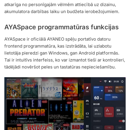
atkarīga no personīgajām vēlmēm attiecībā uz dizainu,
akumulatora darbības laiku un budžeta ierobežojumiem.
AYASpace programmatūras funkcijas
AYASpace ir oficiālā AYANEO spēļu portatīvo datoru
frontend programmatūra, kas izstrādāta, lai uzlabotu
lietotāja pieredzi gan Windows, gan Android platformās.
Tai ir intuitīvs interfeiss, ko var izmantot tieši ar kontrolieri,
tādējādi novēršot peles un tastatūras nepieciešamību.