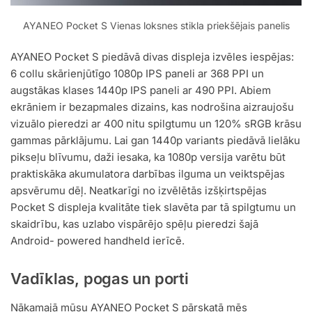
AYANEO Pocket S Vienas loksnes stikla priekšējais panelis
AYANEO Pocket S piedāvā divas displeja izvēles iespējas:
6 collu skārienjūtīgo 1080p IPS paneli ar 368 PPI un
augstākas klases 1440p IPS paneli ar 490 PPI. Abiem
ekrāniem ir bezapmales dizains, kas nodrošina aizraujošu
vizuālo pieredzi ar 400 nitu spilgtumu un 120% sRGB krāsu
gammas pārklājumu. Lai gan 1440p variants piedāvā lielāku
pikseļu blīvumu, daži iesaka, ka 1080p versija varētu būt
praktiskāka akumulatora darbības ilguma un veiktspējas
apsvērumu dēļ. Neatkarīgi no izvēlētās izšķirtspējas
Pocket S displeja kvalitāte tiek slavēta par tā spilgtumu un
skaidrību, kas uzlabo vispārējo spēļu pieredzi šajā
Android- powered handheld ierīcē.
Vadīklas, pogas un porti
Nākamajā mūsu AYANEO Pocket S pārskatā mēs