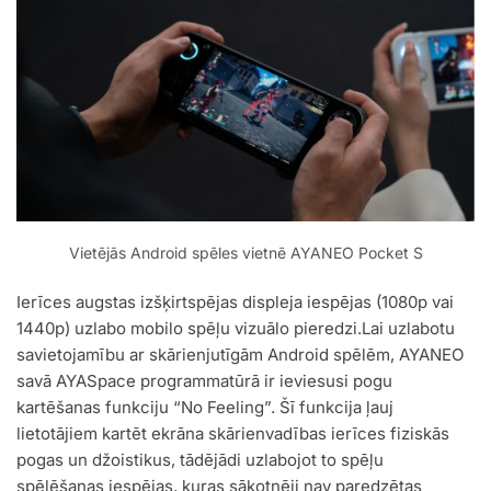
Vietējās Android spēles vietnē AYANEO Pocket S
Ierīces augstas izšķirtspējas displeja iespējas (1080p vai
1440p) uzlabo mobilo spēļu vizuālo pieredzi.Lai uzlabotu
savietojamību ar skārienjutīgām Android spēlēm, AYANEO
savā AYASpace programmatūrā ir ieviesusi pogu
kartēšanas funkciju “No Feeling”. Šī funkcija ļauj
lietotājiem kartēt ekrāna skārienvadības ierīces fiziskās
pogas un džoistikus, tādējādi uzlabojot to spēļu
spēlēšanas iespējas, kuras sākotnēji nav paredzētas