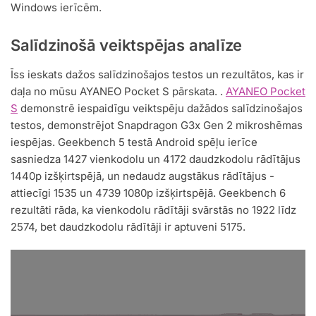
Windows ierīcēm.
Salīdzinošā veiktspējas analīze
Īss ieskats dažos salīdzinošajos testos un rezultātos, kas ir
daļa no mūsu AYANEO Pocket S pārskata. .
AYANEO Pocket
S
demonstrē iespaidīgu veiktspēju dažādos salīdzinošajos
testos, demonstrējot Snapdragon G3x Gen 2 mikroshēmas
iespējas. Geekbench 5 testā Android spēļu ierīce
sasniedza 1427 vienkodolu un 4172 daudzkodolu rādītājus
1440p izšķirtspējā, un nedaudz augstākus rādītājus -
attiecīgi 1535 un 4739 1080p izšķirtspējā. Geekbench 6
rezultāti rāda, ka vienkodolu rādītāji svārstās no 1922 līdz
2574, bet daudzkodolu rādītāji ir aptuveni 5175.