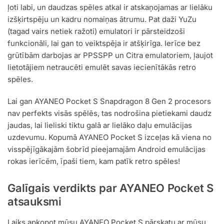
ļoti labi, un daudzas spēles atkal ir atskaņojamas ar lielāku
izšķirtspēju un kadru nomaiņas ātrumu. Pat daži YuZu
(tagad vairs netiek ražoti) emulatori ir pārsteidzoši
funkcionāli, lai gan to veiktspēja ir atšķirīga. Ierīce bez
grūtībām darbojas ar PPSSPP un Citra emulatoriem, ļaujot
lietotājiem netraucēti emulēt savas iecienītākās retro
spēles.
Lai gan AYANEO Pocket S Snapdragon 8 Gen 2 procesors
nav perfekts visās spēlēs, tas nodrošina pietiekami daudz
jaudas, lai lieliski tiktu galā ar lielāko daļu emulācijas
uzdevumu. Kopumā AYANEO Pocket S izceļas kā viena no
visspējīgākajām šobrīd pieejamajām Android emulācijas
rokas ierīcēm, īpaši tiem, kam patīk retro spēles!
Galīgais verdikts par AYANEO Pocket S
atsauksmi
Laiks apkopot mūsu AYANEO Pocket S pārskatu ar mūsu