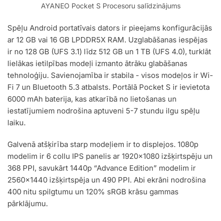
AYANEO Pocket S Procesoru salīdzinājums
Spēļu Android portatīvais dators ir pieejams konfigurācijās
ar 12 GB vai 16 GB LPDDR5X RAM. Uzglabāšanas iespējas
ir no 128 GB (UFS 3.1) līdz 512 GB un 1 TB (UFS 4.0), turklāt
lielākas ietilpības modeļi izmanto ātrāku glabāšanas
tehnoloģiju. Savienojamība ir stabila - visos modeļos ir Wi-
Fi 7 un Bluetooth 5.3 atbalsts. Portālā Pocket S ir ievietota
6000 mAh baterija, kas atkarībā no lietošanas un
iestatījumiem nodrošina aptuveni 5-7 stundu ilgu spēļu
laiku.
Galvenā atšķirība starp modeļiem ir to displejos. 1080p
modelim ir 6 collu IPS panelis ar 1920×1080 izšķirtspēju un
368 PPI, savukārt 1440p “Advance Edition” modelim ir
2560×1440 izšķirtspēja un 490 PPI. Abi ekrāni nodrošina
400 nitu spilgtumu un 120% sRGB krāsu gammas
pārklājumu.