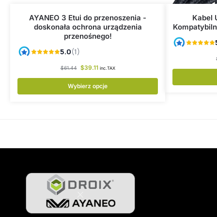
AYANEO 3 Etui do przenoszenia -
Kabel 
doskonała ochrona urządzenia
Kompatybiln
przenośnego!
$
39.11
$
61.44
inc.TAX
Wybierz opcje