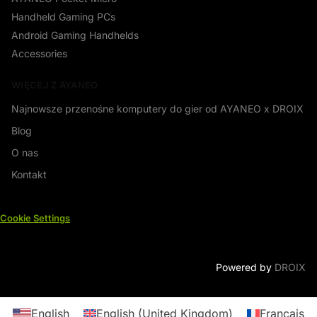
Handheld Gaming PCs
Android Gaming Handhelds
Accessories
WIĘCEJ Z AYANEO
Najnowsze przenośne komputery do gier od AYANEO x DROIX
Blog
O nas
Kontakt
Cookie Settings
Powered by
DROIX
English
English (United Kingdom)
Français