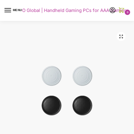
AYANEO Global | Handheld Gaming PCs for AAA Gaming
MENU
0