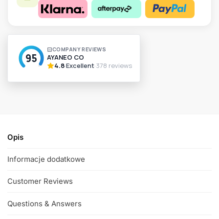
A
l
t
e
r
n
a
t
i
v
Opis
e
:
Informacje dodatkowe
Customer Reviews
Questions & Answers