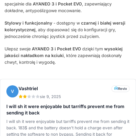
specjalnie dla
AYANEO 3 i Pocket EVO
, zapewniający
dokładne, antypoślizgowe mocowanie.
Stylowy i funkcjonalny
- dostępny w
czarnej i białej wersji
kolorystycznej
, aby dopasować się do konfiguracji gry,
jednocześnie chroniąc joystick przed zużyciem.
Ulepsz swoje
AYANEO 3 i Pocket EVO
dzięki tym
wysokiej
jakości nakładkom na kciuki
, które zapewniają doskonały
chwyt, kontrolę i wygodę.
Vashtriel
Revix
V
sie 9, 2025
I will sh it were enjoyable but tarriffs prevent me from
sending it back
I will sh it were enjoyable but tarriffs prevent me from sending it
back. 183$ and the battery doesn’t hold a charge even after
setting the software to non bypass. Sending it back for