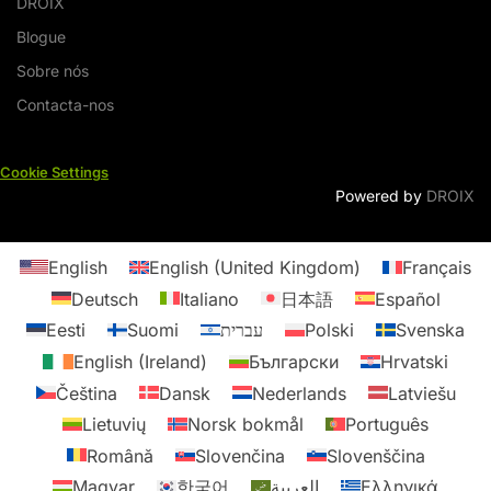
DROIX
Blogue
Sobre nós
Contacta-nos
Cookie Settings
Powered by
DROIX
English
English (United Kingdom)
Français
Deutsch
Italiano
日本語
Español
Eesti
Suomi
עברית
Polski
Svenska
English (Ireland)
Български
Hrvatski
Čeština
Dansk
Nederlands
Latviešu
Lietuvių
Norsk bokmål
Português
Someone in URRAWEEN,
Română
Slovenčina
Slovenščina
Queensland, Australia , purchased a
Magyar
한국어
العربية
Ελληνικά