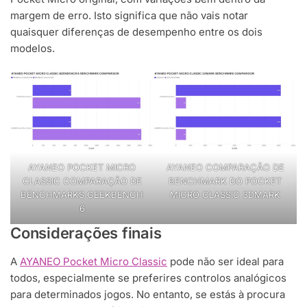
margem de erro. Isto significa que não vais notar
quaisquer diferenças de desempenho entre os dois
modelos.
AYANEO POCKET MICRO
AYANEO COMPARAÇÃO DE
CLASSIC COMPARAÇÃO DE
BENCHMARK DO POCKET
BENCHMARKS GEEKBENCH
MICRO CLASSIC 3DMARK
6
Considerações finais
A
AYANEO Pocket Micro Classic
pode não ser ideal para
todos, especialmente se preferires controlos analógicos
para determinados jogos. No entanto, se estás à procura