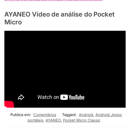
AYANEO Vídeo de análise do Pocket
Micro
Publica em:
Comentários
Tagged:
Android
,
Android Jogos
portáteis
,
AYANEO
,
Pocket Micro Classic