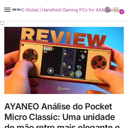
AYANEO Global | Handheld Gaming PCs for AAA Gaming
MENU
0
AYANEO Análise do Pocket
Micro Classic: Uma unidade
de mão retro mais elegante e