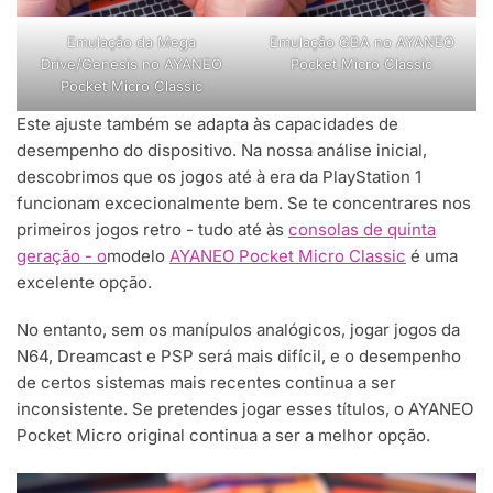
Emulação da Mega
Emulação GBA no AYANEO
Drive/Genesis no AYANEO
Pocket Micro Classic
Pocket Micro Classic
Este ajuste também se adapta às capacidades de
desempenho do dispositivo. Na nossa análise inicial,
descobrimos que os jogos até à era da PlayStation 1
funcionam excecionalmente bem. Se te concentrares nos
primeiros jogos retro - tudo até às
consolas de quinta
geração - o
modelo
AYANEO Pocket Micro Classic
é uma
excelente opção.
No entanto, sem os manípulos analógicos, jogar jogos da
N64, Dreamcast e PSP será mais difícil, e o desempenho
de certos sistemas mais recentes continua a ser
inconsistente. Se pretendes jogar esses títulos, o AYANEO
Pocket Micro original continua a ser a melhor opção.