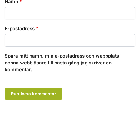
Namn
*
E-postadress
*
Spara mitt namn, min e-postadress och webbplats i
denna webbläsare till nästa gång jag skriver en
kommentar.
A
l
t
e
r
n