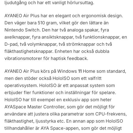
ljudutgång och har ett vanligt hörlursuttag.
AYANEO Air Plus har en elegant och ergonomisk design.
Den väger bara 510 gram, vilket gör den lättare än
Nintendo Switch. Den har två analoga spakar, fyra
axelknappar, fyra ansiktsknappar, två funktionsknappar, en
D-pad, två volymknappar, två strömknappar och två
fläkthastighetsknappar. Enheten har också dubbla
vibrationsmotorer för haptisk feedback.
AYANEO Air Plus körs på Windows
11
Home som standard,
men den stöder också HoloISO som ett valfritt
operativsystem. HoloISO är ett anpassat system som
erbjuder fler funktioner och inställningar för spelare.
HoloISO har till exempel en exklusiv app som heter
AYASpace Master Controller, som gör det möjligt för
användare att justera olika parametrar som CPU-frekvens,
fläkthastighet, ljusstyrka etc. En annan app som HoloISO
tillhandahåller är AYA Space-appen, som gör det möjligt