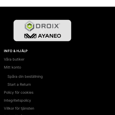
a
t
i
v
e
:
INFO & HJÄLP
Våra butiker
Mitt konto
Spåra din beställning
Start a Return
Policy för cookies
Integritetspolicy
Villkor för tjänsten