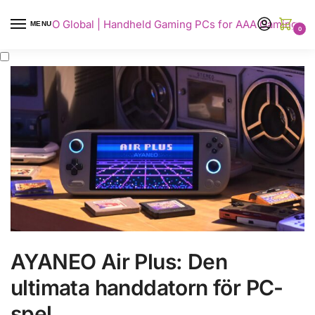
AYANEO Global | Handheld Gaming PCs for AAA Gaming
MENU
0
AYANEO Air Plus: Den
ultimata handdatorn för PC-
spel