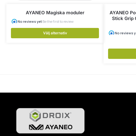
AYANEO Magiska moduler
AYANEO Poc
Stick Grip
Välj alternativ