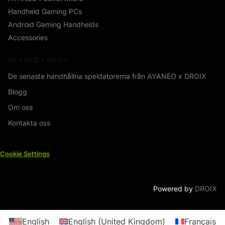
Handheld Gaming PCs
Android Gaming Handhelds
Accessories
MER MED AYANEO
De senaste handhållna speldatorerna från AYANEO x DROIX
Blogg
Om oss
Kontakta oss
Cookie Settings
Powered by
DROIX
English
English (United Kingdom)
Français