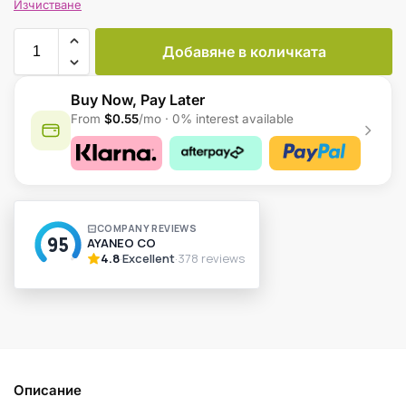
Изчистване
Добавяне в количката
Buy Now, Pay Later
From
$0.55
/mo · 0% interest available
A
l
t
e
r
n
a
t
i
v
Описание
e