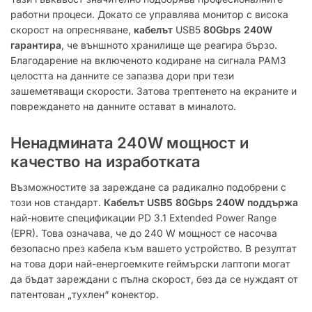
работни процеси. Докато се управлява монитор с висока
скорост на опресняване,
кабелът
USB5
80Gbps 240W
гарантира
, че външното хранилище ще реагира бързо.
Благодарение на включеното кодиране на сигнала PAM3
целостта на данните се запазва дори при тези
зашеметяващи скорости. Затова трептенето на екраните и
повреждането на данните остават в миналото.
Ненадмината 240W мощност и
качество на изработката
Възможностите за зареждане са радикално подобрени с
този нов стандарт.
Кабелът USB5 80Gbps 240W поддържа
най-новите спецификации PD 3.1 Extended Power Range
(EPR).
Това означава, че до 240 W мощност се насочва
безопасно през кабела към вашето устройство. В резултат
на това дори най-енергоемките геймърски лаптопи могат
да бъдат зареждани с пълна скорост, без да се нуждаят от
патентован „тухлен“ конектор.