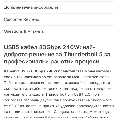
:
Допълнителна информация
Customer Reviews
Questions & Answers
USB5 кабел 80Gbps 240W: най-
доброто решение за Thunderbolt 5 за
професионални работни процеси
Кабелът USB5 80Gbps 240W представлява
монументален
скок в технологията за свързване за мощни потребители.
Тъй като съвременният хардуер изисква безпрецедентни
скорости, този кабел е проектиран така, че да отговаря на
най-новите стандарти Thunderbolt 5 и USB4 2.0. Той
осигурява огромна двупосочна пропускателна способност
от 80 Gbps, което на практика удвоява производителността
на предишните поколения.
Следователно сега можете да
прехвърляте огромни 8K видеофайлове или библиотеки с