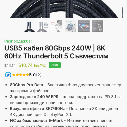
Разпродажба!
USB5 кабел 80Gbps 240W | 8K
60Hz Thunderbolt 5 Съвместим
$
10.74
$
13.14
-18%
inc.TAX
80Gbps Pro Data -
Блестящо бърз двупосочен трансфер
за огромни файлове.
Зареждане с 240 W EPR -
пълна поддръжка на PD 3.1 за
високопроизводителни лаптопи.
Визуални ефекти 8K@60Hz -
Потапяне в 8K или двоен
4K дисплей чрез DisplayPort 2.1.
ИС за безопасност E-Mark -
Интелигентният чипсет
осигурява стабилно, регулирано по отношение на