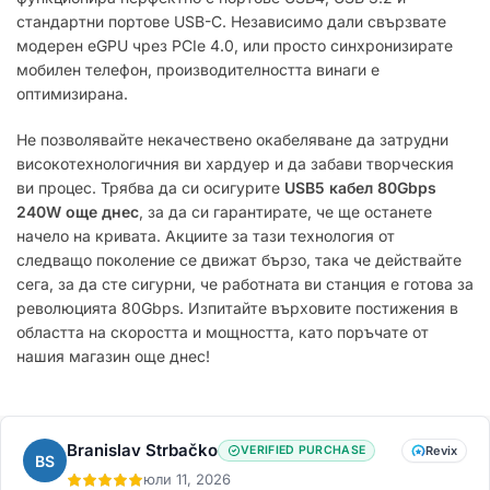
стандартни портове USB-C. Независимо дали свързвате
модерен eGPU чрез PCIe 4.0, или просто синхронизирате
мобилен телефон, производителността винаги е
оптимизирана.
Не позволявайте некачествено окабеляване да затрудни
високотехнологичния ви хардуер и да забави творческия
ви процес. Трябва да си осигурите
USB5 кабел 80Gbps
240W още днес
, за да си гарантирате, че ще останете
начело на кривата. Акциите за тази технология от
следващо поколение се движат бързо, така че действайте
сега, за да сте сигурни, че работната ви станция е готова за
революцията 80Gbps. Изпитайте върховите постижения в
областта на скоростта и мощността, като поръчате от
нашия магазин още днес!
Branislav Strbačko
VERIFIED PURCHASE
Revix
BS
юли 11, 2026