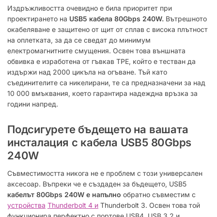
Издръжливостта очевидно е била приоритет при
проектирането на
USB5 кабела 80Gbps 240W.
Вътрешното
окабеляване е защитено от щит от сплав с висока плътност
на оплетката, за да се сведат до минимум
електромагнитните смущения.
Освен това външната
обвивка е изработена от гъвкав TPE, който е тестван да
издържи над 2000 цикъла на огъване.
Тъй като
съединителите са никелирани, те са предназначени за над
10 000 вмъквания, което гарантира надеждна връзка за
години напред.
Подсигурете бъдещето на вашата
инсталация с кабела USB5 80Gbps
240W
Съвместимостта никога не е проблем с този универсален
аксесоар. Въпреки че е създаден за бъдещето, USB5
кабелът 80Gbps 240W е напълно
обратно съвместим с
устройства
Thunderbolt 4 и
Thunderbolt 3. Освен това той
функционира перфектно с портове USB4, USB 3.2 и