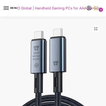
AYANEO Global | Handheld Gaming PCs for AAA Gaming
MENU
0