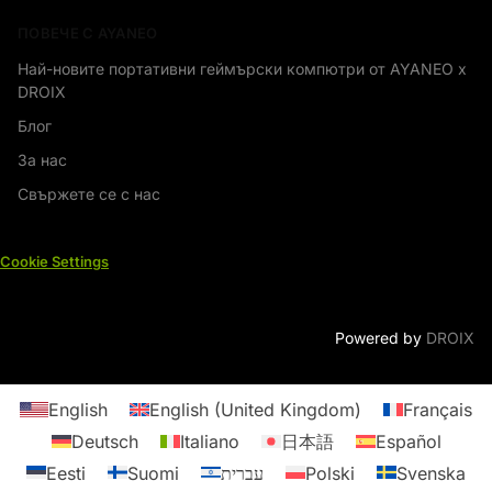
ПОВЕЧЕ С AYANEO
Най-новите портативни геймърски компютри от AYANEO x
DROIX
Блог
За нас
Свържете се с нас
Cookie Settings
Powered by
DROIX
English
English (United Kingdom)
Français
Deutsch
Italiano
日本語
Español
Eesti
Suomi
עברית
Polski
Svenska