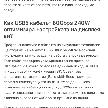
проекти за част от времето, което е било необходимо
преди.
Как USB5 кабелът 80Gbps 240W
оптимизира настройката на дисплея
ви?
Професионалистите в областта на визуалните технологии
ще открият, че
кабелът USB5 80Gbps 240W е
основен
инструмент за многозадачна работа с висока резолюция.
Този кабел поддържа усъвършенствания протокол
DisplayPort 2.1, което позволява единичен изход 8K 60Hz
или дори двойни конфигурации 8K.
Освен това
иновативната технология „Bandwidth Boost“ може да
променя конфигурацията на лентите за данни.
Това
позволява на кабела да осигури до 120Gbps за тежки
задачи, свързани с дисплея, като същевременно поддържа
стабилна скорост от 40Gbps за връщане на данни.
Тази гъвкавост значително подобрява професионалните