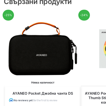
Свързани продукти
-25%
-24%
Няма наличност
AYANEO Pocket Джобна чанта DS
AYANEO Poc
Thumb Sti
ко