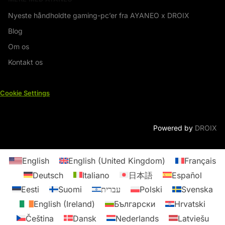
Nyeste håndholdte gaming-pc’er fra AYANEO x DROIX
Blog
Om os
Kontakt os
Cookie Settings
Powered by
DROIX
English
English (United Kingdom)
Français
Deutsch
Italiano
日本語
Español
Eesti
Suomi
עברית
Polski
Svenska
English (Ireland)
Български
Hrvatski
Čeština
Dansk
Nederlands
Latviešu