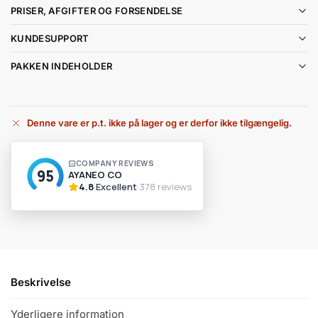
PRISER, AFGIFTER OG FORSENDELSE
KUNDESUPPORT
PAKKEN INDEHOLDER
Denne vare er p.t. ikke på lager og er derfor ikke tilgængelig.
A
l
t
e
r
n
a
t
i
v
Beskrivelse
e
:
Yderligere information