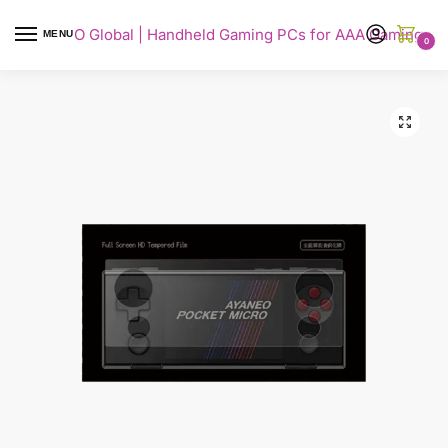
AYANEO Global | Handheld Gaming PCs for AAA Gaming
MENU
0