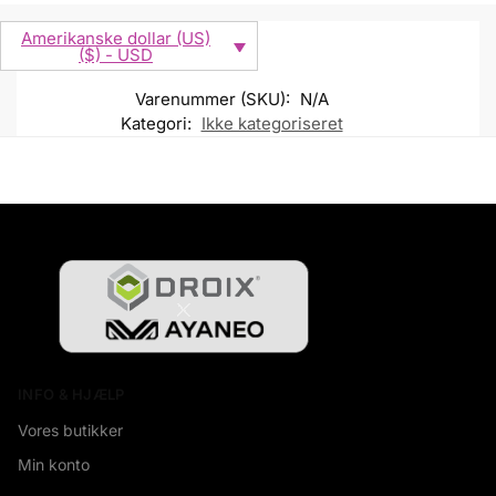
Amerikanske dollar (US)
($) - USD
Varenummer (SKU):
N/A
Kategori:
Ikke kategoriseret
INFO & HJÆLP
Vores butikker
Min konto