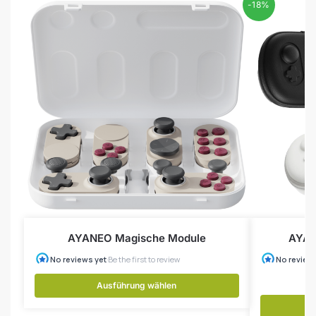
-18%
AYANEO Magische Module
AYAN
Ausführung wählen