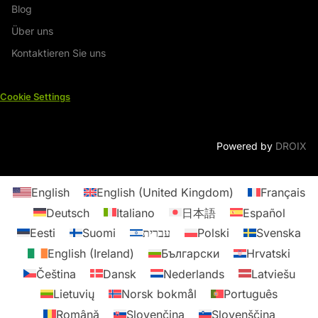
Blog
Über uns
Kontaktieren Sie uns
Cookie Settings
Powered by
DROIX
English
English (United Kingdom)
Français
Deutsch
Italiano
日本語
Español
Eesti
Suomi
עברית
Polski
Svenska
English (Ireland)
Български
Hrvatski
Čeština
Dansk
Nederlands
Latviešu
Lietuvių
Norsk bokmål
Português
Română
Slovenčina
Slovenščina