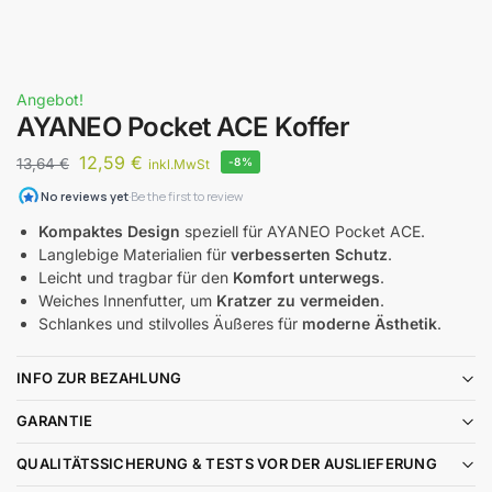
Angebot!
AYANEO Pocket ACE Koffer
12,59
€
13,64
€
-8%
inkl.MwSt
Kompaktes Design
speziell für AYANEO Pocket ACE.
Langlebige Materialien für
verbesserten Schutz
.
Leicht und tragbar für den
Komfort unterwegs
.
Weiches Innenfutter, um
Kratzer zu vermeiden
.
Schlankes und stilvolles Äußeres für
moderne Ästhetik
.
INFO ZUR BEZAHLUNG
GARANTIE
QUALITÄTSSICHERUNG & TESTS VOR DER AUSLIEFERUNG