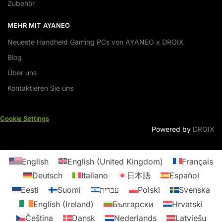
Zubehör
MEHR MIT AYANEO
Neueste Handheld Gaming PCs von AYANEO x DROIX
Blog
Über uns
Kontaktieren Sie uns
Cookie Settings
Powered by
DROIX
English
English (United Kingdom)
Français
Deutsch
Italiano
日本語
Español
Eesti
Suomi
עברית
Polski
Svenska
English (Ireland)
Български
Hrvatski
Čeština
Dansk
Nederlands
Latviešu