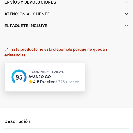
ENVÍOS Y DEVOLUCIONES
ATENCIÓN AL CLIENTE
EL PAQUETE INCLUYE
Este producto no está disponible porque no quedan
existencias.
A
l
t
e
r
n
a
t
i
v
Descripción
e
: