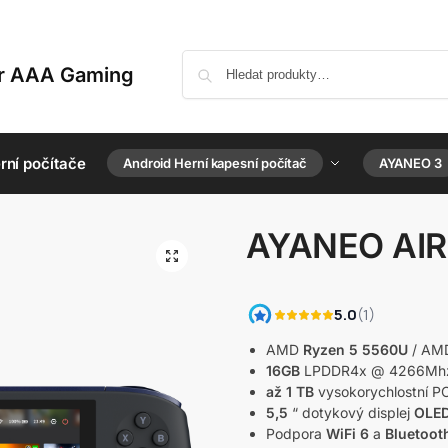
or AAA Gaming
rní počítače
Android Herní kapesní počítač
AYANEO 3
AYANEO AIR
AMD
Ryzen 5 5560U
/ AM
16GB
LPDDR4x @ 4266Mh
až 1 TB
vysokorychlostní P
5,5
“ dotykový displej
OLE
Podpora
WiFi 6
a
Bluetoot