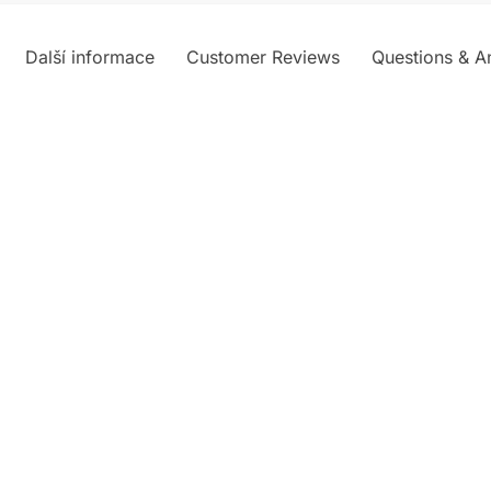
t
i
Další informace
Customer Reviews
Questions & A
v
e
: