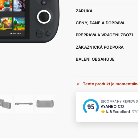
ZÁRUKA
CENY, DANĚ A DOPRAVA
PŘEPRAVA A VRÁCENÍ ZBOŽÍ
ZÁKAZNICKÁ PODPORA
BALENÍ OBSAHUJE
Tento produkt je momentáln
A
l
t
e
r
n
a