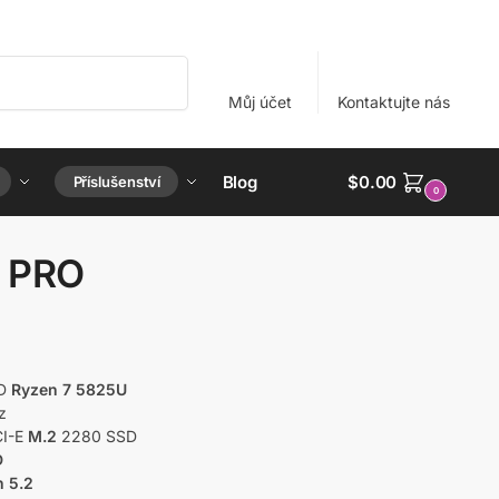
Hledat
Můj účet
Kontaktujte nás
Blog
$
0.00
Příslušenství
0
 PRO
D
Ryzen 7 5825U
z
CI-E
M.2
2280 SSD
D
h 5.2