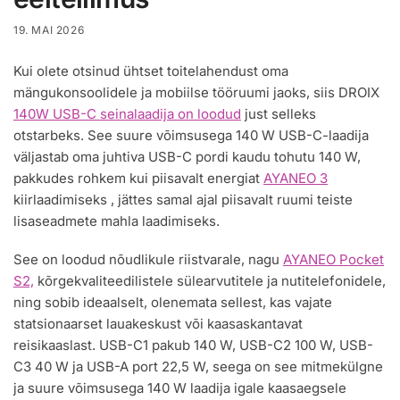
19. MAI 2026
Kui olete otsinud ühtset toitelahendust oma
mängukonsoolidele ja mobiilse tööruumi jaoks, siis DROIX
140W USB-C seinalaadija on loodud
just selleks
otstarbeks. See suure võimsusega 140 W USB-C-laadija
väljastab oma juhtiva USB-C pordi kaudu tohutu 140 W,
pakkudes rohkem kui piisavalt energiat
AYANEO 3
kiirlaadimiseks , jättes samal ajal piisavalt ruumi teiste
lisaseadmete mahla laadimiseks.
See on loodud nõudlikule riistvarale, nagu
AYANEO Pocket
S2,
kõrgekvaliteedilistele sülearvutitele ja nutitelefonidele,
ning sobib ideaalselt, olenemata sellest, kas vajate
statsionaarset lauakeskust või kaasaskantavat
reisikaaslast. USB-C1 pakub 140 W, USB-C2 100 W, USB-
C3 40 W ja USB-A port 22,5 W, seega on see mitmekülgne
ja suure võimsusega 140 W laadija igale kaasaegsele