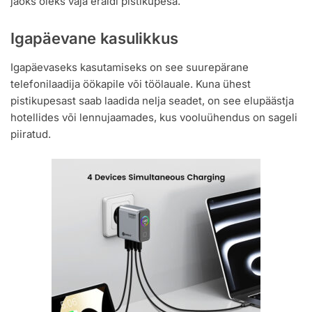
jaoks oleks vaja eraldi pistikupesa.
Igapäevane kasulikkus
Igapäevaseks kasutamiseks on see suurepärane
telefonilaadija öökapile või töölauale. Kuna ühest
pistikupesast saab laadida nelja seadet, on see elupäästja
hotellides või lennujaamades, kus vooluühendus on sageli
piiratud.