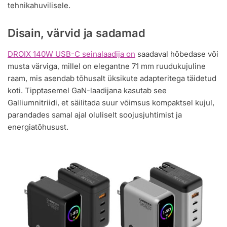
tehnikahuvilisele.
Disain, värvid ja sadamad
DROIX 140W USB-C seinalaadija on
saadaval hõbedase või
musta värviga, millel on elegantne 71 mm ruudukujuline
raam, mis asendab tõhusalt üksikute adapteritega täidetud
koti. Tipptasemel GaN-laadijana kasutab see
Galliumnitriidi, et säilitada suur võimsus kompaktsel kujul,
parandades samal ajal oluliselt soojusjuhtimist ja
energiatõhusust.