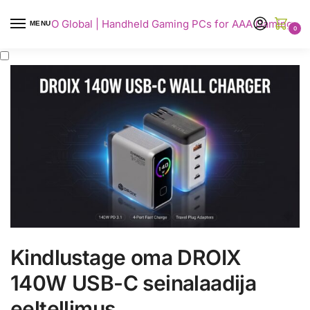
AYANEO Global | Handheld Gaming PCs for AAA Gaming
MENU
0
Kindlustage oma DROIX
140W USB-C seinalaadija
eeltellimus