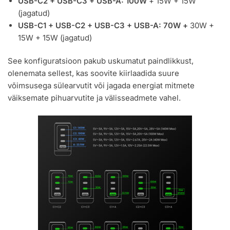
USB-C2 + USB-C3 + USB-A: 100W
+ 15W + 15W
(jagatud)
USB-C1 + USB-C2 + USB-C3 + USB-A: 70W +
30W +
15W + 15W (jagatud)
See konfiguratsioon pakub uskumatut paindlikkust,
olenemata sellest, kas soovite kiirlaadida suure
võimsusega sülearvutit või jagada energiat mitmete
väiksemate pihuarvutite ja välisseadmete vahel.