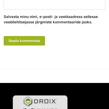
Salvesta minu nimi, e-posti- ja veebiaadress sellesse
veebilehitsejasse järgmiste kommentaaride jaoks.
A
l
t
e
r
n
a
t
i
v
e
: