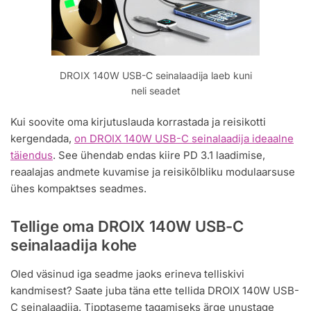
DROIX 140W USB-C seinalaadija laeb kuni
neli seadet
Kui soovite oma kirjutuslauda korrastada ja reisikotti
kergendada,
on DROIX 140W USB-C seinalaadija ideaalne
täiendus
. See ühendab endas kiire PD 3.1 laadimise,
reaalajas andmete kuvamise ja reisikõlbliku modulaarsuse
ühes kompaktses seadmes.
Tellige oma DROIX 140W USB-C
seinalaadija kohe
Oled väsinud iga seadme jaoks erineva telliskivi
kandmisest? Saate juba täna ette tellida DROIX 140W USB-
C seinalaadija. Tipptaseme tagamiseks ärge unustage