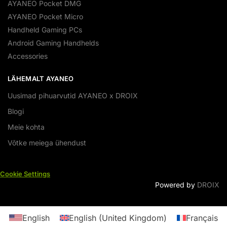
AYANEO Pocket DMG
AYANEO Pocket Micro
Handheld Gaming PCs
Android Gaming Handhelds
Accessories
LÄHEMALT AYANEO
Uusimad pihuarvutid AYANEO x DROIX
Blogi
Meie kohta
Võtke meiega ühendust
Cookie Settings
Powered by
DROIX
English
English (United Kingdom)
Français