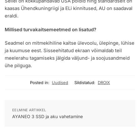
Sellel on kokkupandavad USA poldid ning standardselt on
kaasas Ühendkuningriigi ja ELi kinnitused, AU on saadaval
eraldi.
Millised turvakaitsemeetmed on lisatud?
Seadmel on mitmekihiline kaitse ülevoolu, ülepinge, lühise
ja kuumuse eest. Sisseehitatud ekraan võimaldab teil
meelerahu tagamiseks jälgida väljund- ja soojusandmeid
ühe pilguga.
Posted in:
Uudised
Sildistatud:
DROIX
EELMINE ARTIKKEL
AYANEO 3 SSD ja aku vahetamine