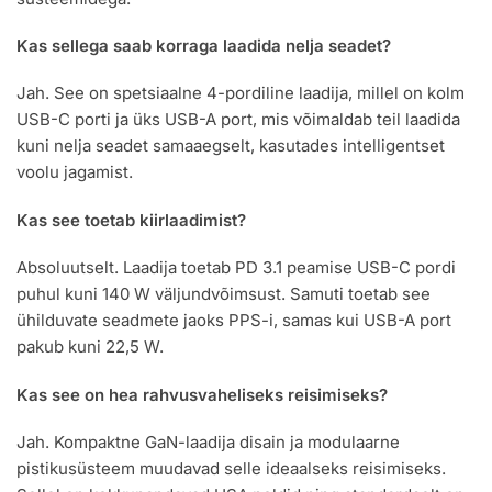
Kas sellega saab korraga laadida nelja seadet?
Jah. See on spetsiaalne 4-pordiline laadija, millel on kolm
USB-C porti ja üks USB-A port, mis võimaldab teil laadida
kuni nelja seadet samaaegselt, kasutades intelligentset
voolu jagamist.
Kas see toetab kiirlaadimist?
Absoluutselt. Laadija toetab PD 3.1 peamise USB-C pordi
puhul kuni 140 W väljundvõimsust. Samuti toetab see
ühilduvate seadmete jaoks PPS-i, samas kui USB-A port
pakub kuni 22,5 W.
Kas see on hea rahvusvaheliseks reisimiseks?
Jah. Kompaktne GaN-laadija disain ja modulaarne
pistikusüsteem muudavad selle ideaalseks reisimiseks.