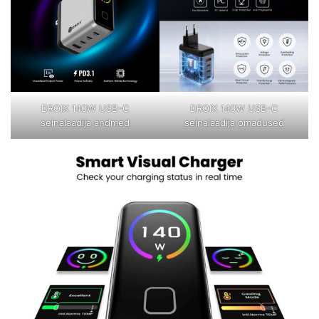
DROIX 140W USB-C
DROIX 140W USB-C
seinalaadija andmed
seinalaadija omadused