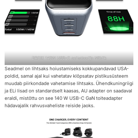
DROIX 140W USB-C seinalaadija Näidik
Seadmel on lihtsaks hoiustamiseks kokkupandavad USA-
poldid, samal ajal kui vahetatav klõpsatav pistikusüsteem
muudab piirkondade vahetamise lihtsaks. Ühendkuningriigi
ja ELi lisad on standardselt kaasas, AU adapter on saadaval
eraldi, mistõttu on see 140 W USB-C GaN toiteadapter
hädavajalik rahvusvaheliste reiside jaoks.