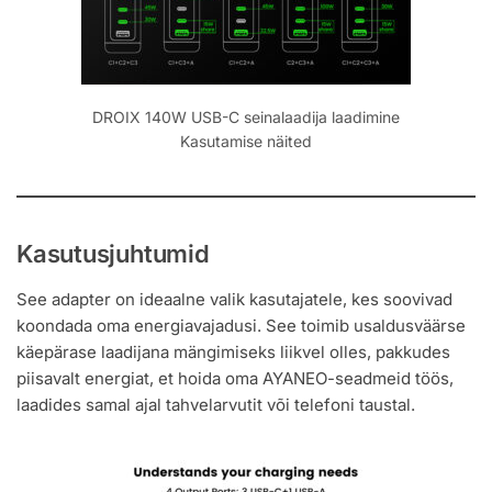
DROIX 140W USB-C seinalaadija laadimine
Kasutamise näited
Kasutusjuhtumid
See adapter on ideaalne valik kasutajatele, kes soovivad
koondada oma energiavajadusi. See toimib usaldusväärse
käepärase laadijana mängimiseks liikvel olles, pakkudes
piisavalt energiat, et hoida oma AYANEO-seadmeid töös,
laadides samal ajal tahvelarvutit või telefoni taustal.