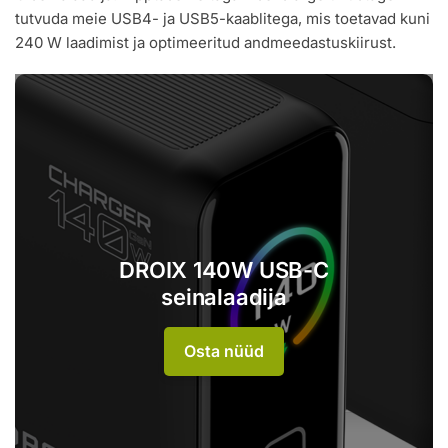
tutvuda meie USB4- ja USB5-kaablitega, mis toetavad kuni
240 W laadimist ja optimeeritud andmeedastuskiirust.
DROIX 140W USB-C
seinalaadija
Osta nüüd