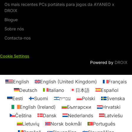
Os mais recentes PCs portáteis para jogos da AYANEO x
DROIX
Blogue
Sobre nós
Contacta-nos
Cookie Settings
Powered by
DROIX
English
English (United Kingdom)
Français
Deutsch
Italiano
日本語
Español
Eesti
Suomi
עברית
Polski
Svenska
English (Ireland)
Български
Hrvatski
Čeština
Dansk
Nederlands
Latviešu
Lietuvių
Norsk bokmål
Português