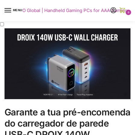
AYANEO Global | Handheld Gaming PCs for AAA Gaming
MENU
0
Garante a tua pré-encomenda
do carregador de parede
USB-C DROIX 140W