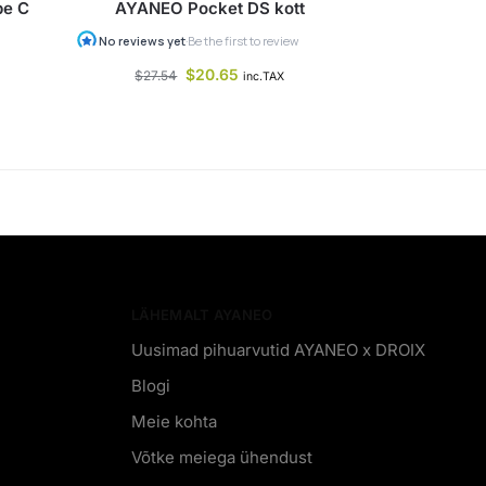
pe C
AYANEO Pocket DS kott
$
20.65
$
27.54
inc.TAX
LÄHEMALT AYANEO
Uusimad pihuarvutid AYANEO x DROIX
Blogi
Meie kohta
Võtke meiega ühendust