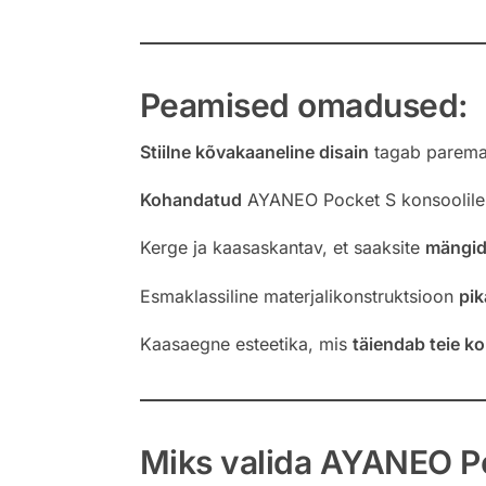
Peamised omadused:
Stiilne kõvakaaneline disain
tagab parema
Kohandatud
AYANEO Pocket S konsoolile
Kerge ja kaasaskantav, et saaksite
mängida
Esmaklassiline materjalikonstruktsioon
pik
Kaasaegne esteetika, mis
täiendab teie ko
Miks valida AYANEO P