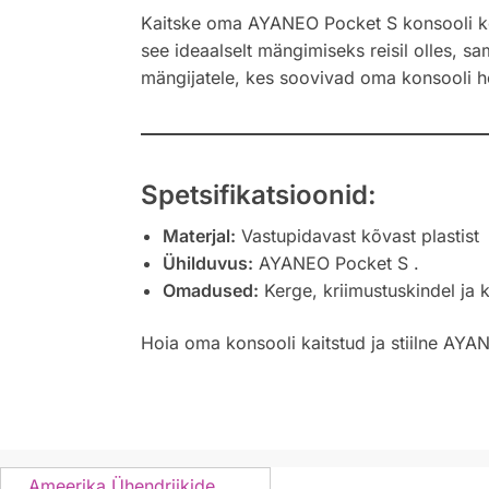
Kaitske oma AYANEO Pocket S konsooli kõva
see ideaalselt mängimiseks reisil olles, sa
mängijatele, kes soovivad oma konsooli hoi
Spetsifikatsioonid:
Materjal:
Vastupidavast kõvast plastist
Ühilduvus:
AYANEO Pocket S .
Omadused:
Kerge, kriimustuskindel ja 
Hoia oma konsooli kaitstud ja stiilne AY
Ameerika Ühendriikide