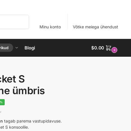
Otsi
Minu konto
Võtke meiega ühendust
Blogi
$
0.00
vikud
0
ket S
ne ümbris
2%
in
tagab parema vastupidavuse.
 S konsoolile.