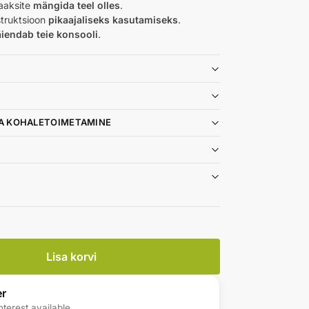
saaksite
mängida teel olles
.
struktsioon
pikaajaliseks kasutamiseks
.
äiendab teie konsooli
.
A KOHALETOIMETAMINE
Lisa korvi
er
nterest available