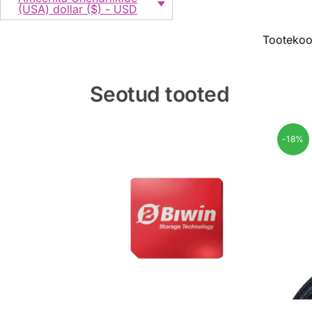
(USA) dollar ($) - USD
Tooteko
Seotud tooted
-18%