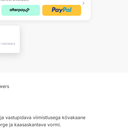
wers
se ja vastupidava viimistlusega kõvakaane
kerge ja kaasaskantava vormi.