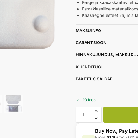
Kerge ja kaasaskantav, et 
Esmaklassiline materjalikon
Kaasaegne esteetika, mis
t
MAKSUINFO
GARANTSIOON
HINNAKUJUNDUS, MAKSUD J
KLIENDITUGI
PAKETT SISALDAB
10 laos
Buy Now, Pay Lat
From
$1.10
/mo · 0% i