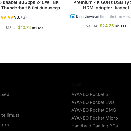
 kaabel 80Gbps 240W | 8K
Premium 4K 60Hz USB Ty
 Thunderbolt 5 ühilduvusega
HDMI adapteri kaabel
$
24.25
$
32.34
inc.TAX
$
10.74
$
13.14
inc.TAX
SHOP
used
AYANEO Pocket S
AYANEO Pocket EVO
AYANEO Pocket DMG
 tellimust
AYANEO Pocket Micro
eturn
Handheld Gaming PCs