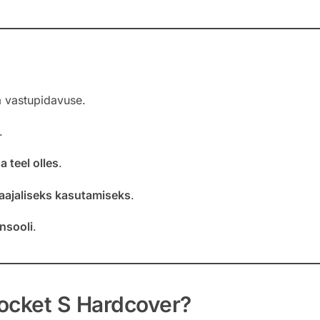
 vastupidavuse.
.
 teel olles
.
aajaliseks kasutamiseks
.
nsooli
.
ocket S Hardcover?