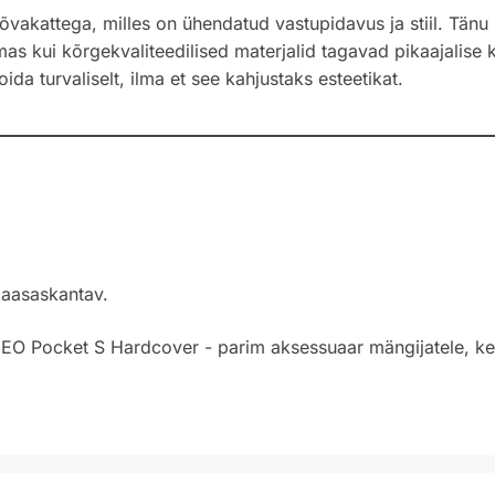
kattega, milles on ühendatud vastupidavus ja stiil. Tänu k
mas kui kõrgekvaliteedilised materjalid tagavad pikaajalise 
da turvaliselt, ilma et see kahjustaks esteetikat.
kaasaskantav.
ANEO Pocket S Hardcover - parim aksessuaar mängijatele, ke