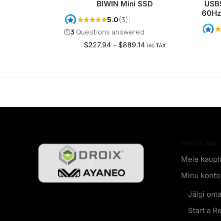
BIWIN Mini SSD
USB5
60Hz
$
227.94
–
$
889.14
inc.TAX
INFO & ABI
Meie kaupl
Minu konto
Jälgi oma
Start a R