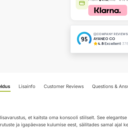
A
l
t
e
r
n
a
t
i
v
eldus
Lisainfo
Customer Reviews
Questions & Ans
e
:
isavarustus, et kaitsta oma konsooli stiilselt. See elegant
rutuste ja igapäevase kulumise eest, säilitades samal ajal 