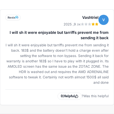
Vashtriel
Revix
V
אוג 9, 2025
I will sh it were enjoyable but tarriffs prevent me from
sending it back
I will sh it were enjoyable but tarriffs prevent me from sending it
back. 183$ and the battery doesn’t hold a charge even after
setting the software to non bypass. Sending it back for
warranty is another 183$ so I have to play with it plugged in. Its
AMOLED screen has the same issue as the ZOTAC ZONE. The
HDR is washed out and requires the AMD ADRENALINE
software to tweak it. Certainly not worth almost 1500$ all said
and done
Was this helpful?
0
|
Helpful