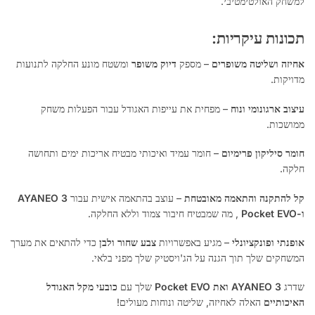
למשחק האולטימטיבי.
תכונות עיקריות:
אחיזה ושליטה משופרים
– מספק
דיוק משופר
ומשטח מונע החלקה לתנועות
מדויקות.
עיצוב ארגונומי ונוח
– מפחית את עייפות האגודל עבור הפעלות משחק
ממושכות.
חומר סיליקון פרימיום
– חומר עמיד ואיכותי מבטיח אריכות ימים ותחושה
חלקה.
קל להתקנה והתאמה מאובטחת
– עוצב בהתאמה אישית עבור
AYANEO 3
ו-Pocket EVO
, מה שמבטיח חיבור צמוד וללא החלקה.
אופנתי ופונקציונלי
– מגיע באפשרויות
צבע שחור ולבן
כדי להתאים את מערך
המשחקים שלך תוך הגנה על הג'ויסטיק שלך מפני בלאי.
שדרג
AYANEO 3 ואת Pocket EVO
שלך עם
כובעי מקל האגודל
האיכותיים
האלה לאחיזה, שליטה ונוחות מעולים!