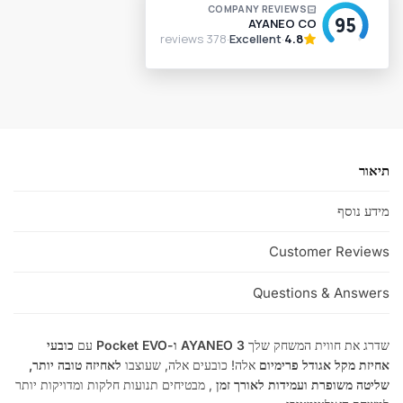
t
e
r
n
a
t
i
v
תיאור
e
:
מידע נוסף
Customer Reviews
Questions & Answers
שדרג את חווית המשחק שלך
AYANEO 3 ו-Pocket EVO
עם
כובעי
אחיזת מקל אגודל פרימיום
אלה! כובעים אלה, שעוצבו
לאחיזה טובה יותר,
שליטה משופרת ועמידות לאורך זמן
, מבטיחים תנועות חלקות ומדויקות יותר