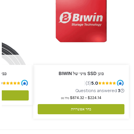
כונן SSD מיני של BIWIN
כבל B 4.0 Type-C
$
874.32
–
$
224.14
כולל מס
בחר אפשרויות