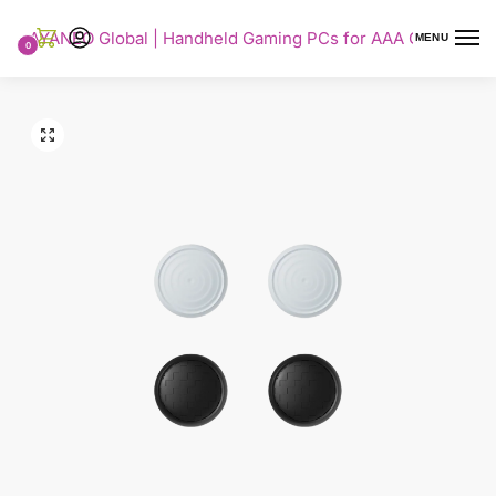
AYANEO Global | Handheld Gaming PCs for AAA Gaming
MENU
0