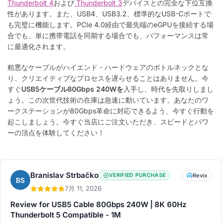
Thunderbolt 4
および
Thunderbolt 3
デバイスとの完全な下位互換
性があります。また、USB4、USB3.2、標準的なUSB-Cポートで
も完璧に機能します。PCIe 4.0経由で最先端のeGPUを接続する場
合でも、単に携帯電話を同期する場合でも、パフォーマンスは常
に最適化されます。
粗悪なケーブルがハイエンド・ハードウェアのボトルネックとな
り、クリエイティブなプロセスを遅らせることはありません。今
すぐ
USB5ケーブル80Gbps 240Wを
入手し、時代を先取りしまし
ょう。この次世代技術の在庫は急速に動いています。あなたのワ
ークステーションが80Gbps革命に対応できるよう、今すぐ行動を
起こしましょう。今すぐ当店にご注文いただき、スピードとパワ
ーの頂点を体験してください！
Branislav Strbačko
VERIFIED PURCHASE
Revix
BS
7月 11, 2026
Review for USB5 Cable 80Gbps 240W | 8K 60Hz
Thunderbolt 5 Compatible - 1M