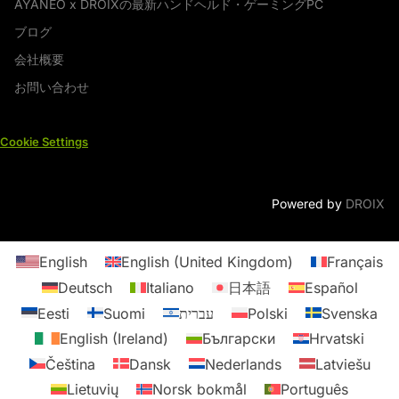
AYANEO x DROIXの最新ハンドヘルド・ゲーミングPC
ブログ
会社概要
お問い合わせ
Cookie Settings
Powered by
DROIX
English
English (United Kingdom)
Français
Deutsch
Italiano
日本語
Español
Eesti
Suomi
עברית
Polski
Svenska
English (Ireland)
Български
Hrvatski
Čeština
Dansk
Nederlands
Latviešu
Lietuvių
Norsk bokmål
Português