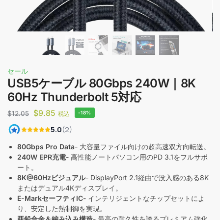
セール
USB5ケーブル 80Gbps 240W｜8K
60Hz Thunderbolt 5対応
$
9.85
$
12.05
-18%
税込
80Gbps Pro Data
- 大容量ファイル向けの超高速双方向転送。
240W EPR充電
- 高性能ノートパソコン用のPD 3.1をフルサポ
ート。
8K@60Hzビジュアル
- DisplayPort 2.1経由で没入感のある8K
またはデュアル4Kディスプレイ。
E-MarkセーフティIC
- インテリジェントなチップセットによ
り、安定した熱制御を実現。
亜鉛合金＆編み込み構造
- 最高の耐久性を誇るプレミアム強化