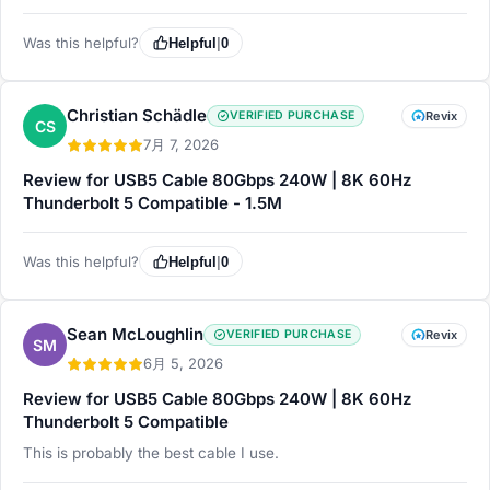
Was this helpful?
Helpful
|
0
Christian Schädle
VERIFIED PURCHASE
Revix
CS
7月 7, 2026
Review for USB5 Cable 80Gbps 240W | 8K 60Hz
Thunderbolt 5 Compatible - 1.5M
Was this helpful?
Helpful
|
0
Sean McLoughlin
VERIFIED PURCHASE
Revix
SM
6月 5, 2026
Review for USB5 Cable 80Gbps 240W | 8K 60Hz
Thunderbolt 5 Compatible
This is probably the best cable I use.