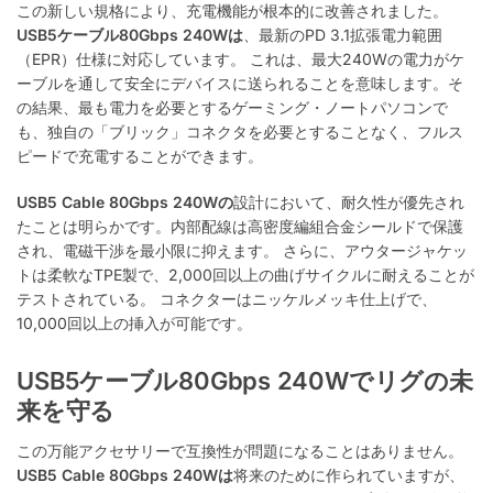
この新しい規格により、充電機能が根本的に改善されました。
USB5ケーブル80Gbps 240Wは
、最新のPD 3.1拡張電力範囲
（EPR）仕様に対応しています。
これは、最大240Wの電力がケ
ーブルを通して安全にデバイスに送られることを意味します。そ
の結果、最も電力を必要とするゲーミング・ノートパソコンで
も、独自の「ブリック」コネクタを必要とすることなく、フルス
ピードで充電することができます。
USB5 Cable 80Gbps 240Wの
設計において、耐久性が優先され
たことは明らかです。内部配線は高密度編組合金シールドで保護
され、電磁干渉を最小限に抑えます。
さらに、アウタージャケッ
トは柔軟なTPE製で、2,000回以上の曲げサイクルに耐えることが
テストされている。
コネクターはニッケルメッキ仕上げで、
10,000回以上の挿入が可能です。
USB5ケーブル80Gbps 240Wでリグの未
来を守る
この万能アクセサリーで互換性が問題になることはありません。
USB5 Cable 80Gbps 240Wは
将来のために作られていますが、