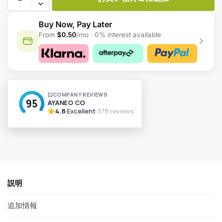
Buy Now, Pay Later
From
$0.50
/mo · 0% interest available
A
l
t
e
r
n
a
t
i
v
説明
e
:
追加情報