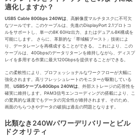
適化しますか？
USB5 Cable 80Gbps 240Wは
、高解像度マルチタスクに不可欠
なツールです。このケーブルは、先進のDisplayPort 2.1プロトコ
ルをサポートし、単一の8K 60Hz出力、またはデュアル8K構成を
可能にします。
さらに、革新的な「帯域幅ブースト」技術によ
り、データレーンを再構成することができる。
これにより、この
ケーブルは、40Gbpsのデータリターンを維持しながら、ディスプ
レイを多用する作業に最大120Gbpsを提供することができる。
この柔軟性により、プロフェッショナルなワークフローが大幅に
強化されます。高リフレッシュレートのモニターが駆動している
間、
USB5ケーブル80Gbps 240Wは
、外部ストレージの応答性を
確実に維持します。PAM3信号エンコーディングの搭載により、こ
の驚異的な速度でもデータの完全性が維持されます。そのため、
画面のちらつきやデータの破損は過去の問題となります。
比類なき240Wパワーデリバリーとビル
ドクオリティ