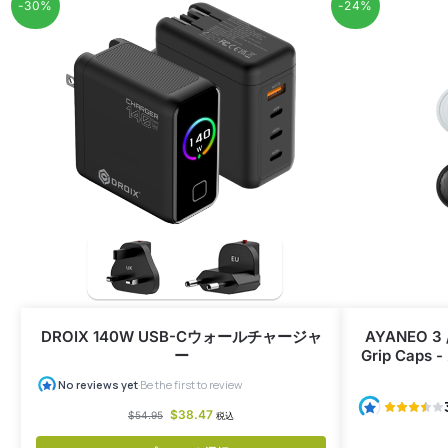
-30%
-24%
DROIX 140W USB-Cウォールチャージャ
AYANEO 3 /
ー
Grip Ca
$
38.47
$
54.95
税込