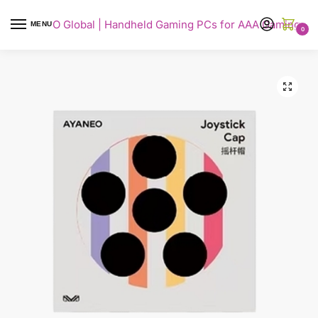
AYANEO Global | Handheld Gaming PCs for AAA Gaming
MENU
0