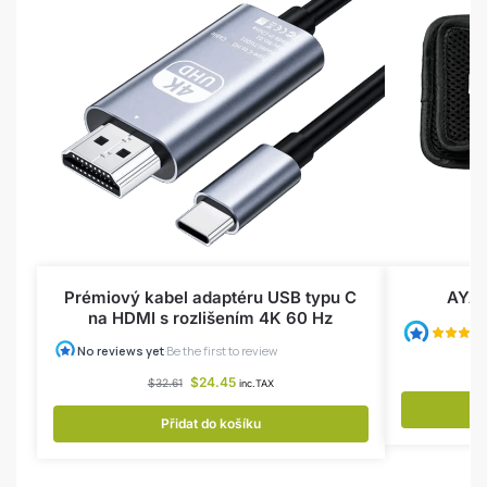
Prémiový kabel adaptéru USB typu C
AYAN
na HDMI s rozlišením 4K 60 Hz
$
24.45
$
32.61
inc.TAX
Přidat do košíku