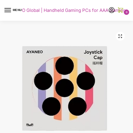
AYANEO Global | Handheld Gaming PCs for AAA Gaming
MENU
0