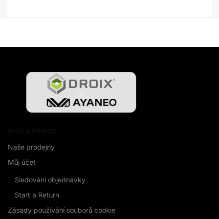
INFO & POMOC
Naše prodejny
Můj účet
Sledování objednávky
Start a Return
Zásady používání souborů cookie