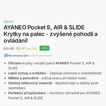
Sleva!
AYANEO Pocket S, AIR & SLIDE
Krytky na palec - zvýšené pohodlí a
ovládání!
$
6.41
$
10.83
-41%
inc.TAX
Oficiální
krytky rukojetí palců
AYANEO
Pocket S, AIR &
SLIDE
Lepší úchop a ovládání
- Zlepšuje přesnost a ovladatelnost.
Měkké a pohodlné
- snižují únavu při delším hraní.
Odolný silikonový materiál
- dlouhotrvající a odolný proti
opotřebení.
Perfektní přizpůsobení -
navrženo výhradně pro AYANEO
Pocket S, AIR & SLIDE.