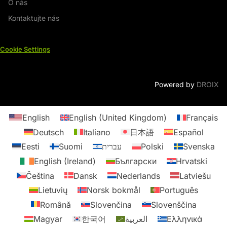
O nás
Kontaktujte nás
Cookie Settings
Powered by
DROIX
English
English (United Kingdom)
Français
Deutsch
Italiano
日本語
Español
Eesti
Suomi
עברית
Polski
Svenska
English (Ireland)
Български
Hrvatski
Čeština
Dansk
Nederlands
Latviešu
Lietuvių
Norsk bokmål
Português
Română
Slovenčina
Slovenščina
Magyar
한국어
العربية
Ελληνικά