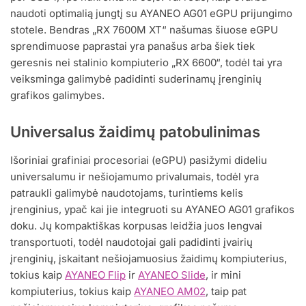
naudoti optimalią jungtį su AYANEO AG01 eGPU prijungimo
stotele. Bendras „RX 7600M XT“ našumas šiuose eGPU
sprendimuose paprastai yra panašus arba šiek tiek
geresnis nei stalinio kompiuterio „RX 6600“, todėl tai yra
veiksminga galimybė padidinti suderinamų įrenginių
grafikos galimybes.
Universalus žaidimų patobulinimas
Išoriniai grafiniai procesoriai (eGPU) pasižymi dideliu
universalumu ir nešiojamumo privalumais, todėl yra
patraukli galimybė naudotojams, turintiems kelis
įrenginius, ypač kai jie integruoti su AYANEO AG01 grafikos
doku. Jų kompaktiškas korpusas leidžia juos lengvai
transportuoti, todėl naudotojai gali padidinti įvairių
įrenginių, įskaitant nešiojamuosius žaidimų kompiuterius,
tokius kaip
AYANEO Flip
ir
AYANEO Slide
, ir mini
kompiuterius, tokius kaip
AYANEO AM02
, taip pat