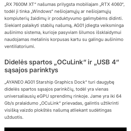
„RX 7600M XT“ našumas prilygsta mobiliajam „RTX 4060“,
todėl ji tinka „Windows“ nešiojamųjų ar nešiojamųjų
kompiuterių žaidimų ir produktyvumo galimybėms didinti.
Siekiant palaikyti stabilų našumą, AG01 įdiegta veiksminga
aušinimo sistema, kurioje pasyviam šilumos išsklaidymui
naudojamas metalinis korpusas kartu su galingu aušinimo
ventiliatoriumi.
Didelės spartos „OCuLink“ ir „USB 4“
sąsajos parinktys
„AYANEO AG01 Starship Graphics Dock“ turi daugybę
didelės spartos sąsajos parinkčių, todėl yra vienas
universaliausių eGPU sprendimų rinkoje. Jame yra iki 64
Gb/s pralaidumo „OCuLink“ prievadas, galintis užtikrinti
visišką vaizdo plokštės našumą atliekant sudėtingas
užduotis.