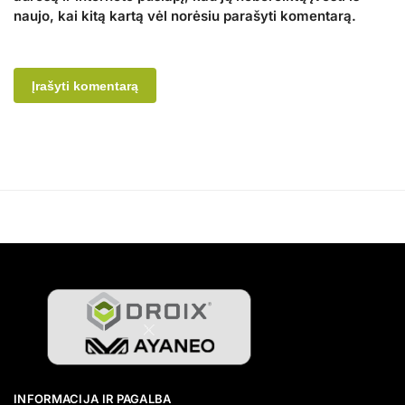
naujo, kai kitą kartą vėl norėsiu parašyti komentarą.
A
l
t
e
r
n
a
t
i
v
e
:
INFORMACIJA IR PAGALBA