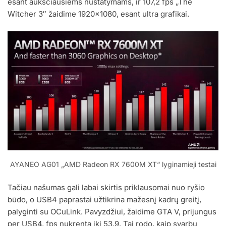
esant aukščiausiems nustatymams, ir 107,2 fps „The
Witcher 3″ žaidime 1920×1080, esant ultra grafikai.
AYANEO AG01 „AMD Radeon RX 7600M XT“ lyginamieji testai
Tačiau našumas gali labai skirtis priklausomai nuo ryšio
būdo, o USB4 paprastai užtikrina mažesnį kadrų greitį,
palyginti su OCuLink. Pavyzdžiui, žaidime GTA V, prijungus
per USB4, fps nukrenta iki 53,9. Tai rodo, kaip svarbu