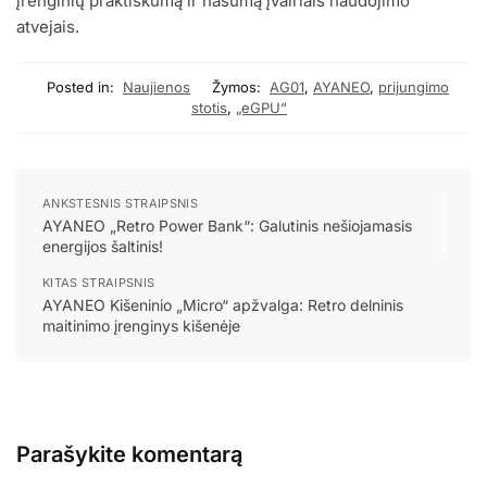
įrenginių praktiškumą ir našumą įvairiais naudojimo
atvejais.
Posted in:
Naujienos
Žymos:
AG01
,
AYANEO
,
prijungimo
stotis
,
„eGPU“
ANKSTESNIS STRAIPSNIS
AYANEO „Retro Power Bank“: Galutinis nešiojamasis
energijos šaltinis!
KITAS STRAIPSNIS
AYANEO Kišeninio „Micro“ apžvalga: Retro delninis
maitinimo įrenginys kišenėje
Parašykite komentarą