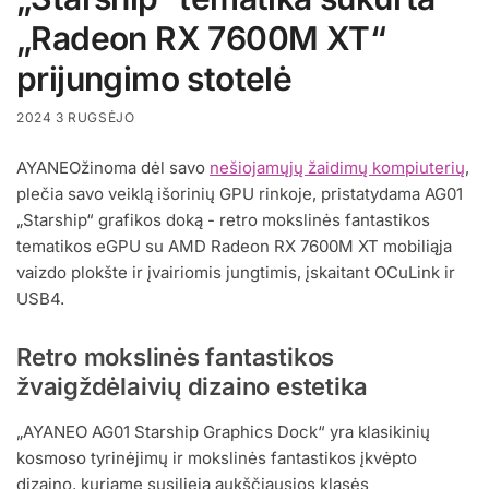
„Radeon RX 7600M XT“
prijungimo stotelė
2024 3 RUGSĖJO
AYANEOžinoma dėl savo
nešiojamųjų žaidimų kompiuterių
,
plečia savo veiklą išorinių GPU rinkoje, pristatydama AG01
„Starship“ grafikos doką - retro mokslinės fantastikos
tematikos eGPU su AMD Radeon RX 7600M XT mobiliąja
vaizdo plokšte ir įvairiomis jungtimis, įskaitant OCuLink ir
USB4.
Retro mokslinės fantastikos
žvaigždėlaivių dizaino estetika
„AYANEO AG01 Starship Graphics Dock“ yra klasikinių
kosmoso tyrinėjimų ir mokslinės fantastikos įkvėpto
dizaino, kuriame susilieja aukščiausios klasės