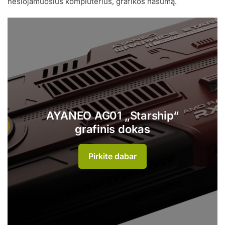
nešiojamuosius kompiuterius, grafikos našumą.
AYANEO AG01 „Starship“
grafinis dokas
Pirkite dabar