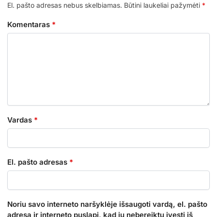
El. pašto adresas nebus skelbiamas.
Būtini laukeliai pažymėti
*
Komentaras
*
Vardas
*
El. pašto adresas
*
Noriu savo interneto naršyklėje išsaugoti vardą, el. pašto
adresą ir interneto puslapį, kad jų nebereiktų įvesti iš