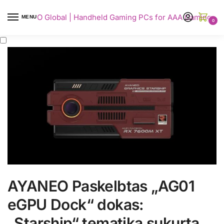
AYANEO Global | Handheld Gaming PCs for AAA Gaming
MENU
0
AYANEO Paskelbtas „AG01
eGPU Dock“ dokas:
„Starship“ tematika sukurta