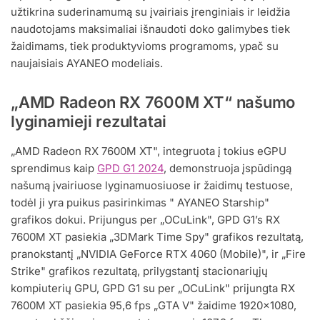
užtikrina suderinamumą su įvairiais įrenginiais ir leidžia
naudotojams maksimaliai išnaudoti doko galimybes tiek
žaidimams, tiek produktyvioms programoms, ypač su
naujaisiais AYANEO modeliais.
„AMD Radeon RX 7600M XT“ našumo
lyginamieji rezultatai
„AMD Radeon RX 7600M XT", integruota į tokius eGPU
sprendimus kaip
GPD G1 2024
, demonstruoja įspūdingą
našumą įvairiuose lyginamuosiuose ir žaidimų testuose,
todėl ji yra puikus pasirinkimas " AYANEO Starship"
grafikos dokui. Prijungus per „OCuLink", GPD G1’s RX
7600M XT pasiekia „3DMark Time Spy" grafikos rezultatą,
pranokstantį „NVIDIA GeForce RTX 4060 (Mobile)", ir „Fire
Strike" grafikos rezultatą, prilygstantį stacionariųjų
kompiuterių GPU, GPD G1 su per „OCuLink" prijungta RX
7600M XT pasiekia 95,6 fps „GTA V" žaidime 1920×1080,