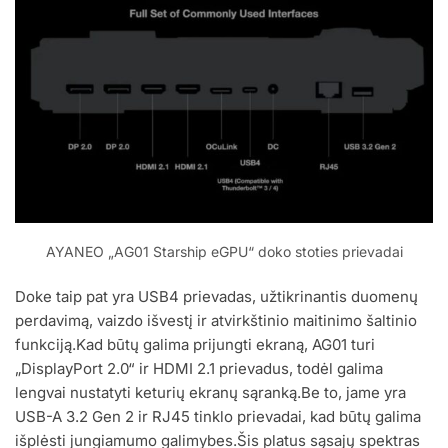
AYANEO „AG01 Starship eGPU“ doko stoties prievadai
Doke taip pat yra USB4 prievadas, užtikrinantis duomenų
perdavimą, vaizdo išvestį ir atvirkštinio maitinimo šaltinio
funkciją.Kad būtų galima prijungti ekraną, AG01 turi
„DisplayPort 2.0“ ir HDMI 2.1 prievadus, todėl galima
lengvai nustatyti keturių ekranų sąranką.Be to, jame yra
USB-A 3.2 Gen 2 ir RJ45 tinklo prievadai, kad būtų galima
išplėsti jungiamumo galimybes.Šis platus sąsajų spektras