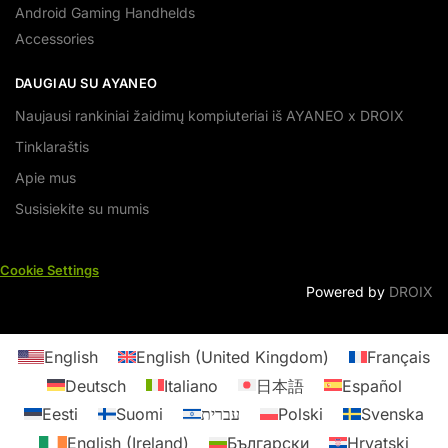
Android Gaming Handhelds
Accessories
DAUGIAU SU AYANEO
Naujausi rankiniai žaidimų kompiuteriai iš AYANEO x DROIX
Tinklaraštis
Apie mus
Susisiekite su mumis
Cookie Settings
Powered by
DROIX
English
English (United Kingdom)
Français
Deutsch
Italiano
日本語
Español
Eesti
Suomi
עברית
Polski
Svenska
English (Ireland)
Български
Hrvatski