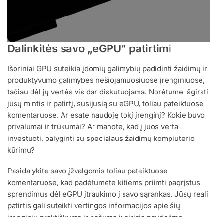
Dalinkitės savo „eGPU“ patirtimi
Išoriniai GPU suteikia įdomių galimybių padidinti žaidimų ir
produktyvumo galimybes nešiojamuosiuose įrenginiuose,
tačiau dėl jų vertės vis dar diskutuojama. Norėtume išgirsti
jūsų mintis ir patirtį, susijusią su eGPU, toliau pateiktuose
komentaruose. Ar esate naudoję tokį įrenginį? Kokie buvo
privalumai ir trūkumai? Ar manote, kad į juos verta
investuoti, palyginti su specialaus žaidimų kompiuterio
kūrimu?
Pasidalykite savo įžvalgomis toliau pateiktuose
komentaruose, kad padėtumėte kitiems priimti pagrįstus
sprendimus dėl eGPU įtraukimo į savo sąrankas. Jūsų reali
patirtis gali suteikti vertingos informacijos apie šių