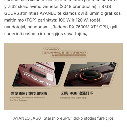
yra 32 skaičiavimo vienetai (2048 branduoliai) ir 8 GB
GDDR6 atminties AYANEO teikiamos dvi šiluminio grafikos
maitinimo (TGP) parinktys: 100 W ir 120 W, todėl
naudotojai, naudodami „Radeon RX 7600M XT“ GPU, gali
suderinti našumą ir energijos suvartojimą.
AYANEO „AG01 Starship eGPU“ doko stoties funkcijos