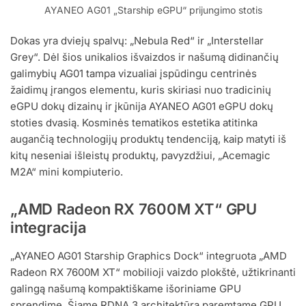
AYANEO AG01 „Starship eGPU“ prijungimo stotis
Dokas yra dviejų spalvų: „Nebula Red“ ir „Interstellar
Grey“. Dėl šios unikalios išvaizdos ir našumą didinančių
galimybių AG01 tampa vizualiai įspūdingu centrinės
žaidimų įrangos elementu, kuris skiriasi nuo tradicinių
eGPU dokų dizainų ir įkūnija AYANEO AG01 eGPU dokų
stoties dvasią. Kosminės tematikos estetika atitinka
augančią technologijų produktų tendenciją, kaip matyti iš
kitų neseniai išleistų produktų, pavyzdžiui, „Acemagic
M2A“ mini kompiuterio.
„AMD Radeon RX 7600M XT“ GPU
integracija
„AYANEO AG01 Starship Graphics Dock“ integruota „AMD
Radeon RX 7600M XT“ mobilioji vaizdo plokštė, užtikrinanti
galingą našumą kompaktiškame išoriniame GPU
sprendime. Šiame RDNA 3 architektūra paremtame GPU